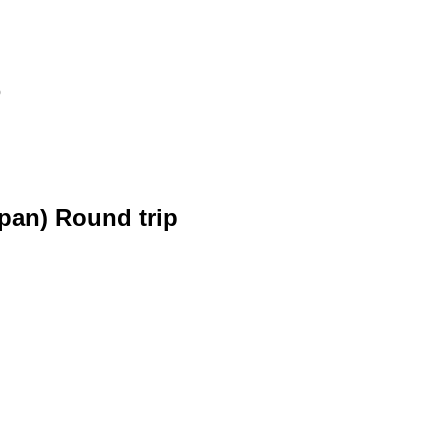
p
apan) Round trip