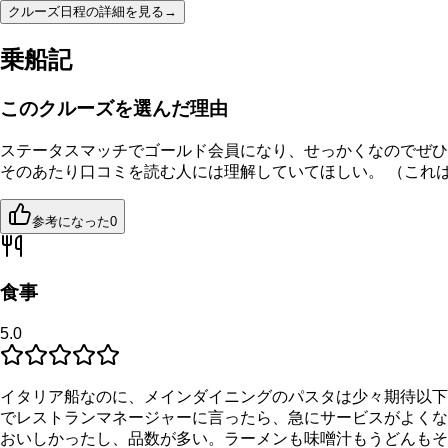
クルーズ日程の詳細を見る
→
乗船記
このクルーズを選んだ理由
ステータスマッチでゴールド会員になり、せっかくなのでぜひ
そのあたり口コミを読む人には理解していてほしい。 （これ
参考になった
0
食事
5.0
イタリア船なのに、メインダイニングのパスタは少々期待以下
でレストランマネージャーに言ったら、急にサービスがよくな
おいしかったし、品数が多い。ラーメンも味噌汁もうどんもそ