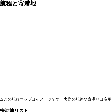
航程と寄港地
⚠️
この航程マップはイメージです。実際の航路や寄港順は変更
寄港地リスト