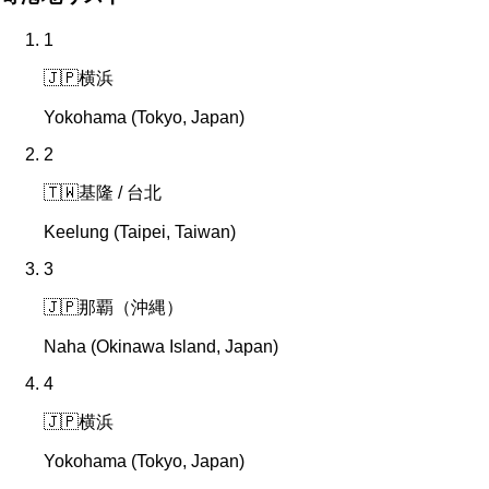
1
🇯🇵
横浜
Yokohama (Tokyo, Japan)
2
🇹🇼
基隆 / 台北
Keelung (Taipei, Taiwan)
3
🇯🇵
那覇（沖縄）
Naha (Okinawa Island, Japan)
4
🇯🇵
横浜
Yokohama (Tokyo, Japan)