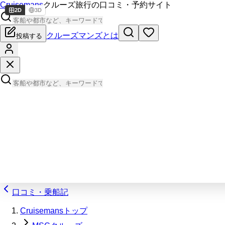
Cruisemans
クルーズ旅行の口コミ・予約サイト
2D
3D
クルーズマンズとは
投稿する
口コミ・乗船記
Cruisemansトップ