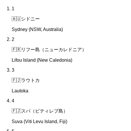
1
🇦🇺
シドニー
Sydney (NSW, Australia)
2
🇫🇷
リフー島（ニューカレドニア）
Lifou Island (New Caledonia)
3
🇫🇯
ラウトカ
Lautoka
4
🇫🇯
スバ（ビティレブ島）
Suva (Viti Levu Island, Fiji)