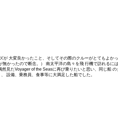
ーズが 大変良かったこと、そしてその際のクルーがとてもよか
部屋が無かったので断念。） 南太平洋の島々を飛 行機で訪れる
たVoyager of the Seasに再び乗りたいと思い、同
り、 設備、乗務員、食事等に大満足した船でした。