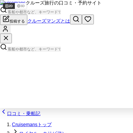
Cruisemans
クルーズ旅行の口コミ・予約サイト
2D
3D
クルーズマンズとは
投稿する
口コミ・乗船記
Cruisemansトップ