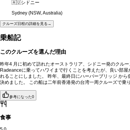
🇦🇺
シドニー
Sydney (NSW, Australia)
クルーズ日程の詳細を見る
→
乗船記
このクルーズを選んだ理由
昨年4 月に初めて訪れたオーストラリア、シドニー発のクル
Radeanceに乗ってハワイまで行くことを考えたが、良い
れることにしました。 昨年、最終日にハーバーブリッジ から偶然見
決めました。 この船は二年前香港発の台湾一周クルーズで乗
参考になった
0
食事
5.0