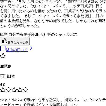
朝一番に下船して周辺をジョギング。下船乗船手続きはあっけ
なく簡単でした。 次にシャトルバスで、ロッテ百貨店に行く
も特に買いたいものも無かったので、百貨店の見物のみで帰っ
てきました。 そして、シャトルバスで帰ってきた後は、目の
前の水族館を見学。なかなかの施設でした、しかもこれが無料
というのが嬉しかった。
観光
:
自分で
移動手段
:
船会社等のシャトルバス
参考になった
0
釜山
の口コミ
鹿児島
🇯🇵
日本
4.0
シャトルバスで市内中心部を散策し、周遊バス「カゴシマシテ
ィービュー」で観光ポイントを周遊しました。