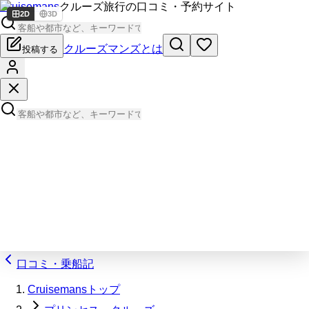
Cruisemans
クルーズ旅行の口コミ・予約サイト
2D
3D
クルーズマンズとは
投稿する
口コミ・乗船記
Cruisemansトップ