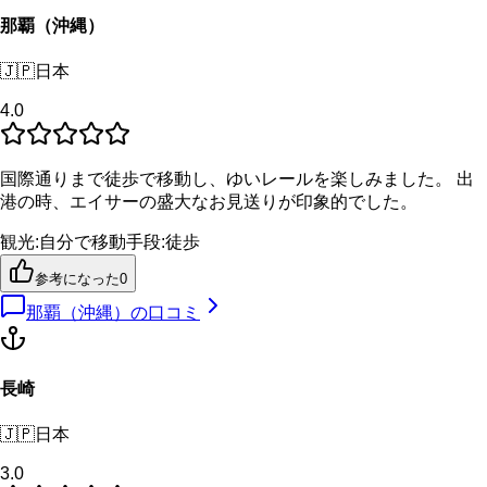
那覇（沖縄）
🇯🇵
日本
4.0
国際通りまで徒歩で移動し、ゆいレールを楽しみました。 出
港の時、エイサーの盛大なお見送りが印象的でした。
観光
:
自分で
移動手段
:
徒歩
参考になった
0
那覇（沖縄）
の口コミ
長崎
🇯🇵
日本
3.0