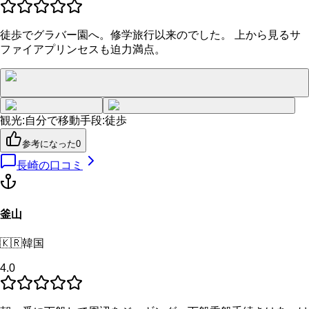
徒歩でグラバー園へ。修学旅行以来のでした。 上から見るサ
ファイアプリンセスも迫力満点。
観光
:
自分で
移動手段
:
徒歩
参考になった
0
長崎
の口コミ
釜山
🇰🇷
韓国
4.0