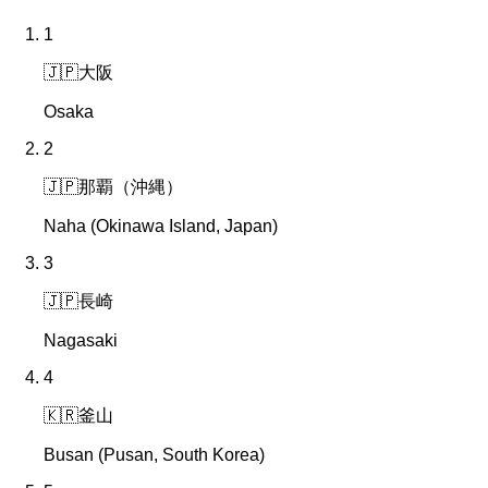
1
🇯🇵
大阪
Osaka
2
🇯🇵
那覇（沖縄）
Naha (Okinawa Island, Japan)
3
🇯🇵
長崎
Nagasaki
4
🇰🇷
釜山
Busan (Pusan, South Korea)