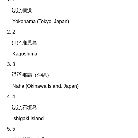
🇯🇵
横浜
Yokohama (Tokyo, Japan)
2
🇯🇵
鹿児島
Kagoshima
3
🇯🇵
那覇（沖縄）
Naha (Okinawa Island, Japan)
4
🇯🇵
石垣島
Ishigaki Island
5