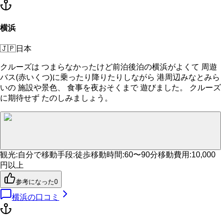
横浜
🇯🇵
日本
クルーズは つまらなかったけど前泊後泊の横浜がよくて 周遊
バス(赤いくつ)に乗ったり降りたりしながら 港周辺みなとみら
いの 施設や景色、 食事を夜おそくまで 遊びました。 クルーズ
に期待せず たのしみましょう。
観光
:
自分で
移動手段
:
徒歩
移動時間
:
60〜90分
移動費用
:
10,000
円以上
参考になった
0
横浜
の口コミ