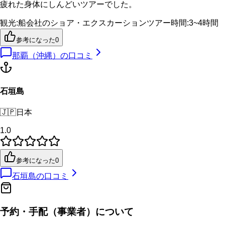
疲れた身体にしんどいツアーでした。
観光
:
船会社のショア・エクスカーション
ツアー時間
:
3~4時間
参考になった
0
那覇（沖縄）
の口コミ
石垣島
🇯🇵
日本
1.0
参考になった
0
石垣島
の口コミ
予約・手配（事業者）について