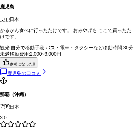
鹿児島
🇯🇵
日本
かるかん食べに行っただけです。 おみやげも ここで買っただ
けです。
観光
:
自分で
移動手段
:
バス・電車・タクシーなど
移動時間
:
30分
未満
移動費用
:
2,000~3,000円
参考になった
0
鹿児島
の口コミ
那覇（沖縄）
🇯🇵
日本
3.0