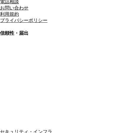
電話相談
お問い合わせ
利用規約
プライバシーポリシー
信頼性・届出
総合旅行業務取扱管理者
資格保有
適格請求書発行事業者
T3011301023586
SSL/TLS暗号化通信
セキュリティ・インフラ