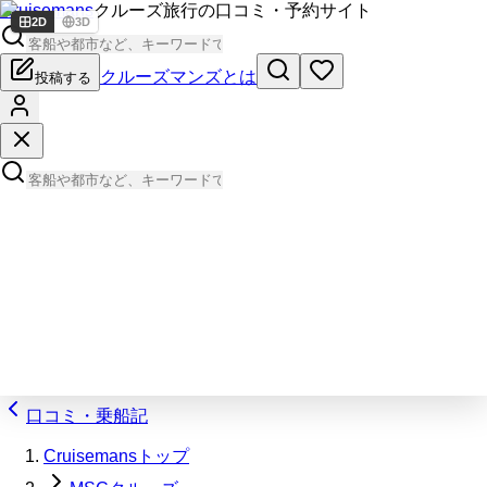
Cruisemans
クルーズ旅行の口コミ・予約サイト
2D
3D
クルーズマンズとは
投稿する
口コミ・乗船記
Cruisemansトップ