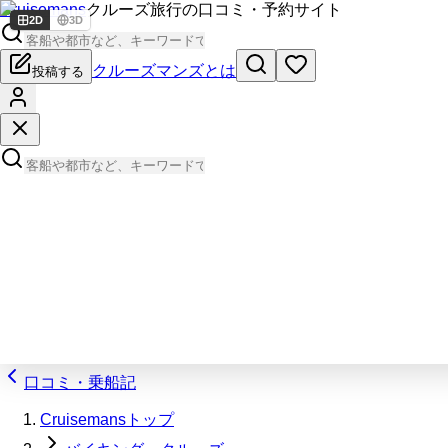
Cruisemans
クルーズ旅行の口コミ・予約サイト
2D
3D
クルーズマンズとは
投稿する
口コミ・乗船記
Cruisemansトップ