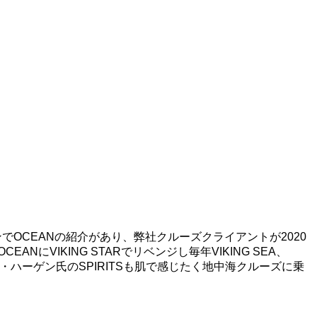
ョンでOCEANの紹介があり、弊社クルーズクライアントが2020
EANにVIKING STARでリベンジし毎年VIKING SEA、
イン・ハーゲン氏のSPIRITSも肌で感じたく地中海クルーズに乗