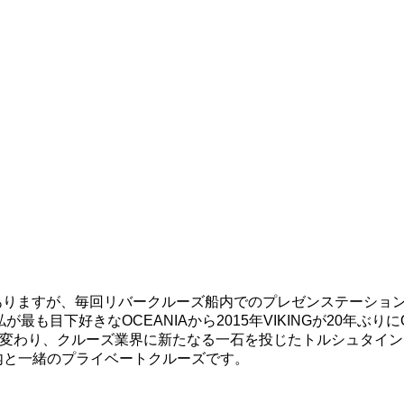
数を経験がありますが、毎回リバークルーズ船内でのプレゼンステーシ
が最も目下好きなOCEANIAから2015年VIKINGが20年ぶりにOC
中型船の評価が変わり、クルーズ業界に新たなる一石を投じたトルシュタ
内と一緒のプライベートクルーズです。