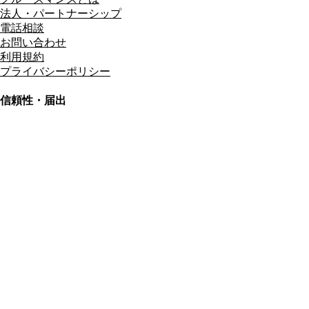
法人・パートナーシップ
電話相談
お問い合わせ
利用規約
プライバシーポリシー
信頼性・届出
総合旅行業務取扱管理者
資格保有
適格請求書発行事業者
T3011301023586
SSL/TLS暗号化通信