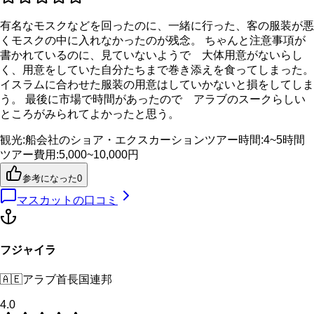
有名なモスクなどを回ったのに、一緒に行った、客の服装が悪
くモスクの中に入れなかったのが残念。 ちゃんと注意事項が
書かれているのに、見ていないようで 大体用意がないらし
く、用意をしていた自分たちまで巻き添えを食ってしまった。
イスラムに合わせた服装の用意はしていかないと損をしてしま
う。 最後に市場で時間があったので アラブのスークらしい
ところがみられてよかったと思う。
観光
:
船会社のショア・エクスカーション
ツアー時間
:
4~5時間
ツアー費用
:
5,000~10,000円
参考になった
0
マスカット
の口コミ
フジャイラ
🇦🇪
アラブ首長国連邦
4.0