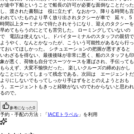
が途中下船ということで船長の許可が必要な面倒なことだった
し、渡された書類は 役に立たず、なおかつ、降りる時間も言
われていたものより早く放り出されタクシーが車で 延々、5
時間以上ターミナルで待たされそうになり、迎えのタクシーを
早めてもらうのにとても苦労した。 ローミングしていないの
で 電話は使えないし、ドバイターミナルのスタッフの親切で
ようやく、なんとかなったが、こういう可能性があるなら行っ
ておいてほしかった。 シチュエーションの把握が悪すぎると
いわざるを得ない、最後後味が非常に悪く、船のスタッフも印
象が悪く、荷物も自分でスーツケースを運ばされ、手伝っても
もらえず、大変不愉快だった。 楽しいクルーズの締めおかし
なことになってしまって残念である。次回は エージェントだ
よりにしないでもってしっかり手はずをととのえようとおも
う。エージェントもきっと経験がないのでわからないと思われ
るので。
参考になった
0
予約・手配の方法：
「
IACEトラベル
」を利用