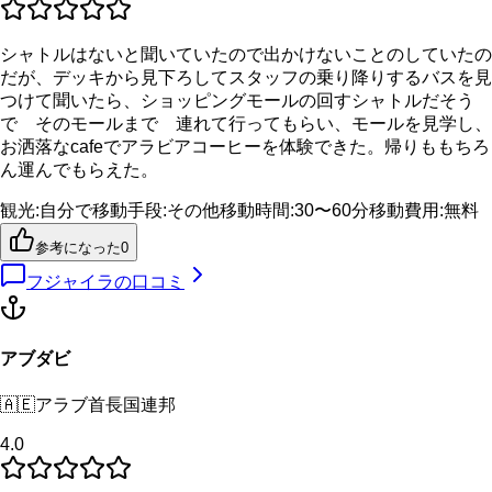
シャトルはないと聞いていたので出かけないことのしていたの
だが、デッキから見下ろしてスタッフの乗り降りするバスを見
つけて聞いたら、ショッピングモールの回すシャトルだそう
で そのモールまで 連れて行ってもらい、モールを見学し、
お洒落なcafeでアラビアコーヒーを体験できた。帰りももちろ
ん運んでもらえた。
観光
:
自分で
移動手段
:
その他
移動時間
:
30〜60分
移動費用
:
無料
参考になった
0
フジャイラ
の口コミ
アブダビ
🇦🇪
アラブ首長国連邦
4.0