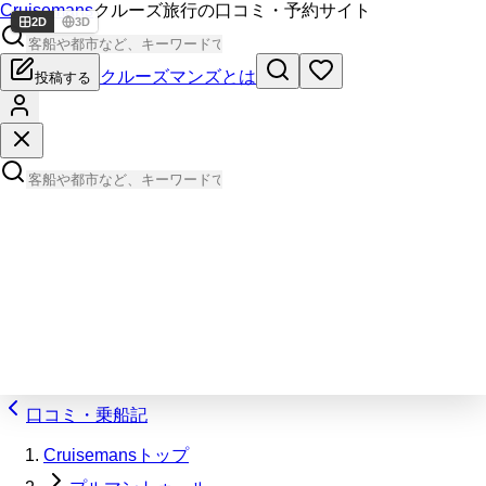
Cruisemans
クルーズ旅行の口コミ・予約サイト
2D
3D
クルーズマンズとは
投稿する
口コミ・乗船記
Cruisemansトップ