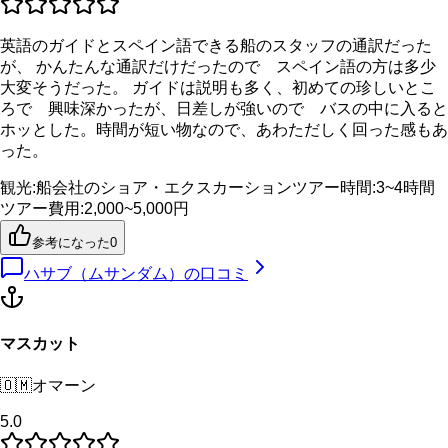
英語のガイドとスペイン語できる船のスタッフの通訳だった
が、 かんたんな通訳だけだったので スペイン語の方は多少
大変そうだった。 ガイドは説明も多く、初めての珍しいとこ
ろで 興味深かったが、日差しが強いので バスの中に入ると
ホッとした。時間が短い物なので、あわただしく回った感もあ
った。
観光
:
船会社のショア・エクスカーション
ツアー時間
:
3~4時間
ツアー費用
:
2,000~5,000円
参考になった
0
ハサブ（ムサンダム）
の口コミ
マスカット
🇴🇲
オマーン
5.0