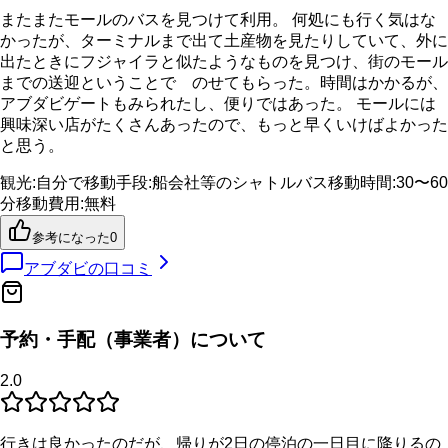
またまたモールのバスを見つけて利用。 何処にも行く気はな
かったが、ターミナルまで出て土産物を見たりしていて、外に
出たときにフジャイラと似たようなものを見つけ、街のモール
までの送迎ということで のせてもらった。時間はかかるが、
アブダビゲートもみられたし、便りではあった。 モールには
興味深い店がたくさんあったので、もっと早くいけばよかった
と思う。
観光
:
自分で
移動手段
:
船会社等のシャトルバス
移動時間
:
30〜60
分
移動費用
:
無料
参考になった
0
アブダビ
の口コミ
予約・手配（事業者）について
2.0
行きは良かったのだが、帰りが2日の停泊の一日目に降りるの