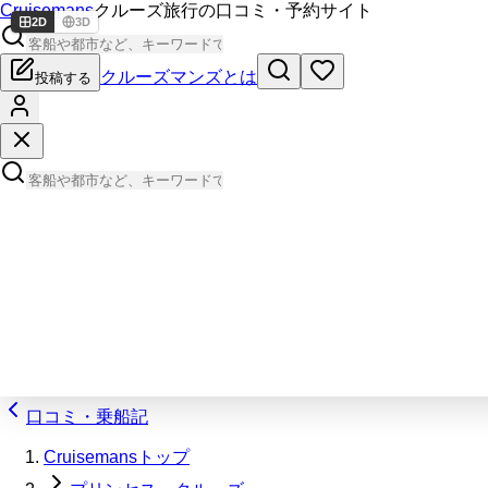
Cruisemans
クルーズ旅行の口コミ・予約サイト
2D
3D
クルーズマンズとは
投稿する
口コミ・乗船記
Cruisemansトップ