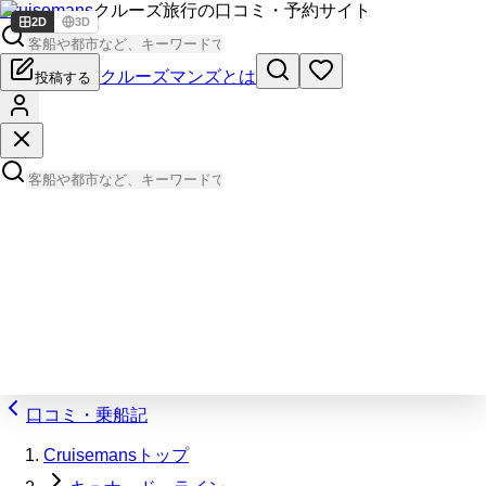
Cruisemans
クルーズ旅行の口コミ・予約サイト
2D
3D
クルーズマンズとは
投稿する
口コミ・乗船記
Cruisemansトップ