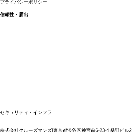
プライバシーポリシー
信頼性・届出
総合旅行業務取扱管理者
資格保有
適格請求書発行事業者
T3011301023586
SSL/TLS暗号化通信
セキュリティ・インフラ
株式会社クルーズマンズ
|
東京都渋谷区神宮前6-23-4 桑野ビル2