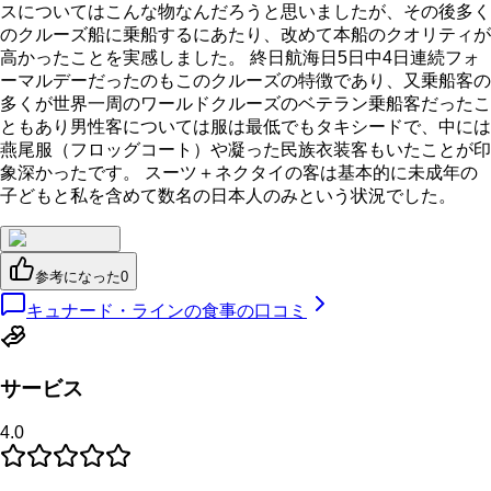
スについてはこんな物なんだろうと思いましたが、その後多く
のクルーズ船に乗船するにあたり、改めて本船のクオリティが
高かったことを実感しました。 終日航海日5日中4日連続フォ
ーマルデーだったのもこのクルーズの特徴であり、又乗船客の
多くが世界一周のワールドクルーズのベテラン乗船客だったこ
ともあり男性客については服は最低でもタキシードで、中には
燕尾服（フロッグコート）や凝った民族衣装客もいたことが印
象深かったです。 スーツ＋ネクタイの客は基本的に未成年の
子どもと私を含めて数名の日本人のみという状況でした。
参考になった
0
キュナード・ラインの食事の口コミ
サービス
4.0