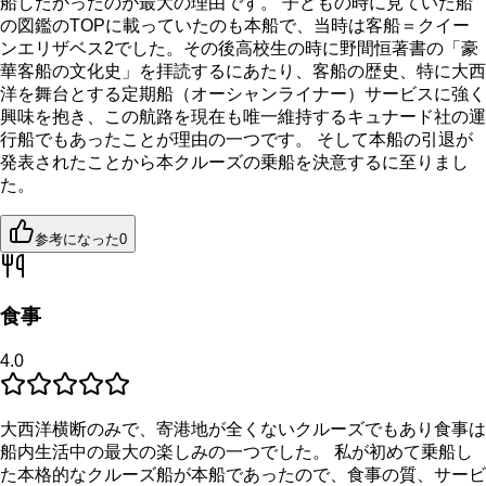
船したかったのが最大の理由です。 子どもの時に見ていた船
の図鑑のTOPに載っていたのも本船で、当時は客船＝クイー
ンエリザベス2でした。その後高校生の時に野間恒著書の「豪
華客船の文化史」を拝読するにあたり、客船の歴史、特に大西
洋を舞台とする定期船（オーシャンライナー）サービスに強く
興味を抱き、この航路を現在も唯一維持するキュナード社の運
行船でもあったことが理由の一つです。 そして本船の引退が
発表されたことから本クルーズの乗船を決意するに至りまし
た。
参考になった
0
食事
4.0
大西洋横断のみで、寄港地が全くないクルーズでもあり食事は
船内生活中の最大の楽しみの一つでした。 私が初めて乗船し
た本格的なクルーズ船が本船であったので、食事の質、サービ