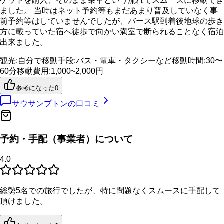
ケットを購入、そのまま乗車という流れでスムーズに移動でき
ました。 当時はネット予約等もまだあまり普及していなく事
前予約等はしていませんでしたが、バース駅到着後地球の歩き
方に載っていた宿へ徒歩で向かい満室で断られることなく宿泊
出来ました。
観光
:
自分で
移動手段
:
バス・電車・タクシーなど
移動時間
:
30〜
60分
移動費用
:
1,000~2,000円
参考になった
0
サウサンプトン
の口コミ
予約・手配（事業者）について
4.0
総勢5名での旅行でしたが、特に問題なくスムースに手配して
頂けました。