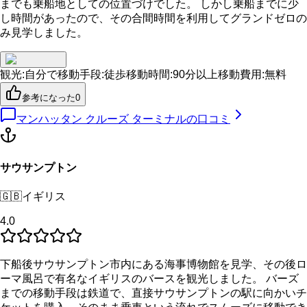
までも乗船地としての位置づけでした。 しかし乗船までに少
し時間があったので、その合間時間を利用してグランドゼロの
み見学しました。
観光
:
自分で
移動手段
:
徒歩
移動時間
:
90分以上
移動費用
:
無料
参考になった
0
マンハッタン クルーズ ターミナル
の口コミ
サウサンプトン
🇬🇧
イギリス
4.0
下船後サウサンプトン市内にある海事博物館を見学、その後ロ
ーマ風呂で有名なイギリスのバースを観光しました。 バーズ
までの移動手段は鉄道で、直接サウサンプトンの駅に向かいチ