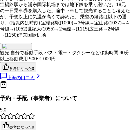
宝楊路駅から浦东国际机场までは地下鉄を乗り継いだ。18元
の一日乗車券を購入した。途中下車して観光することも考えた
が、予想以上に気温が高くて諦めた。 乗継の経路は以下の通
り。(括弧内は時刻) 宝楊路駅(1000)→3号線→宝山路(1037)→4
号線→(1052)世紀大(1055)→2号線→(1115)広三路→2号線
→(1150)浦东国际机场
観光
:
自分で
移動手段
:
バス・電車・タクシーなど
移動時間
:
90分
以上
移動費用
:
500~1,000円
参考になった
0
上海
の口コミ
予約・手配（事業者）について
5.0
参考になった
0