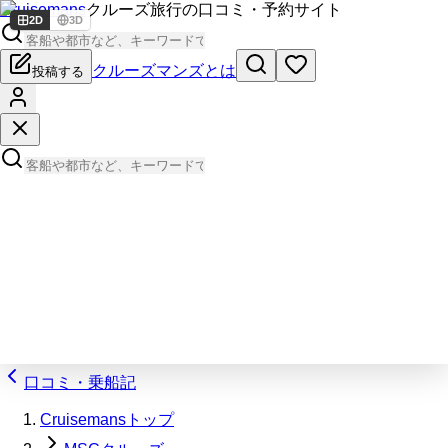
Cruisemans
クルーズ旅行の口コミ・予約サイト
2D
3D
クルーズマンズとは
投稿する
口コミ・乗船記
Cruisemansトップ