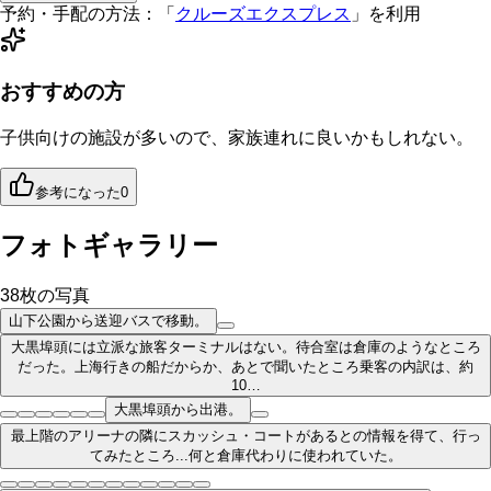
予約・手配の方法：
「
クルーズエクスプレス
」を利用
おすすめの方
子供向けの施設が多いので、家族連れに良いかもしれない。
参考になった
0
フォトギャラリー
38
枚の写真
山下公園から送迎バスで移動。
大黒埠頭には立派な旅客ターミナルはない。待合室は倉庫のようなところ
だった。上海行きの船だからか、あとで聞いたところ乗客の内訳は、約
10…
大黒埠頭から出港。
最上階のアリーナの隣にスカッシュ・コートがあるとの情報を得て、行っ
てみたところ...何と倉庫代わりに使われていた。