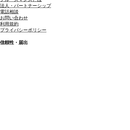
法人・パートナーシップ
電話相談
お問い合わせ
利用規約
プライバシーポリシー
信頼性・届出
総合旅行業務取扱管理者
資格保有
適格請求書発行事業者
T3011301023586
SSL/TLS暗号化通信