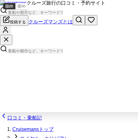
Cruisemans
クルーズ旅行の口コミ・予約サイト
2D
3D
クルーズマンズとは
投稿する
口コミ・乗船記
Cruisemansトップ