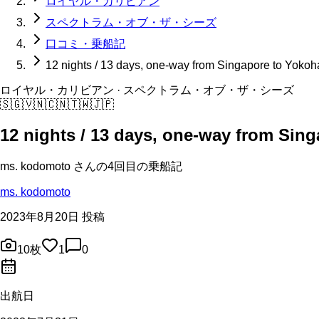
ロイヤル・カリビアン
スペクトラム・オブ・ザ・シーズ
口コミ・乗船記
12 nights / 13 days, one-way from Singapore to Yoko
ロイヤル・カリビアン
· スペクトラム・オブ・ザ・シーズ
🇸🇬
🇻🇳
🇨🇳
🇹🇼
🇯🇵
12 nights / 13 days, one-way from Sin
ms. kodomoto
さんの
4回目の
乗船記
ms. kodomoto
2023年8月20日 投稿
10
枚
1
0
出航日