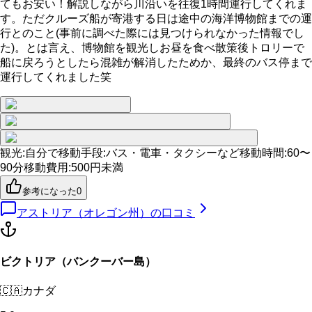
てもお安い！解説しながら川沿いを往復1時間運行してくれま
す。ただクルーズ船が寄港する日は途中の海洋博物館までの運
行とのこと(事前に調べた際には見つけられなかった情報でし
た)。とは言え、博物館を観光しお昼を食べ散策後トロリーで
船に戻ろうとしたら混雑が解消したためか、最終のバス停まで
運行してくれました笑
観光
:
自分で
移動手段
:
バス・電車・タクシーなど
移動時間
:
60〜
90分
移動費用
:
500円未満
参考になった
0
アストリア（オレゴン州）
の口コミ
ビクトリア（バンクーバー島）
🇨🇦
カナダ