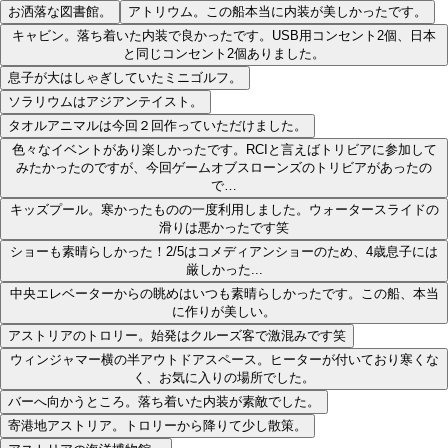
お洒落な図書館。
アトリウム。この船本当に内装が美しかったです。
キャビン。落ち着いた内装で良かったです。USB用コンセント2個、日本
と同じコンセント2個ありました。
息子が大はしゃぎしていたミニゴルフ。
ソラリウムはアジアンテイスト。
タオルアニマルは今回２回作っていただけました。
色々なイベントがあり楽しかったです。RCIと言えばトリビアに参加して
みたかったのですが、今回ゲームオブスローンズのトリビアがあったの
で…
キッズプール。寒かったものの一度利用しました。ウォータースライドの
滑りは悪かったです笑
ショーも素晴らしかった！2/5はコメディアンショーのため、4歳息子には
厳しかった...
中央エレベーターからの眺めはいつも素晴らしかったです。この船、本当
に作りが美しい。
アストリアのトロリー。始発はクルーズ客で激混みです笑
ウィンジャマー横の半アウトドアスペース。ヒーターが付いており寒くな
く、お気に入りの場所でした。
バーへ向かうところ。落ち着いた内装が素敵でした。
寄港地アストリア。トロリーから降りて少し散策。