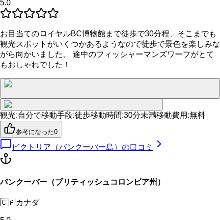
5.0
お目当てのロイヤルBC博物館まで徒歩で30分程、そこまでも
観光スポットがいくつかあるようなので徒歩で景色を楽しみな
がら向かいました。 途中のフィッシャーマンズワーフがとて
もおしゃれでした！
観光
:
自分で
移動手段
:
徒歩
移動時間
:
30分未満
移動費用
:
無料
参考になった
0
ビクトリア（バンクーバー島）
の口コミ
バンクーバー（ブリティッシュコロンビア州）
🇨🇦
カナダ