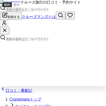
Cruisemans
クルーズ旅行の口コミ・予約サイト
2D
3D
クルーズマンズとは
投稿する
口コミ・乗船記
Cruisemansトップ