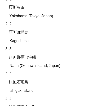
🇯🇵
横浜
Yokohama (Tokyo, Japan)
2
🇯🇵
鹿児島
Kagoshima
3
🇯🇵
那覇（沖縄）
Naha (Okinawa Island, Japan)
4
🇯🇵
石垣島
Ishigaki Island
5