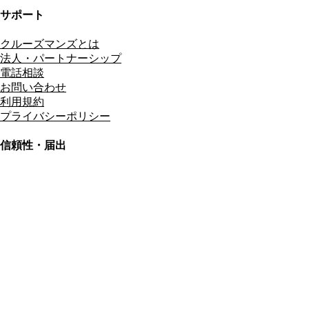
サポート
クルーズマンズとは
法人・パートナーシップ
電話相談
お問い合わせ
利用規約
プライバシーポリシー
信頼性・届出
総合旅行業務取扱管理者
資格保有
適格請求書発行事業者
T3011301023586