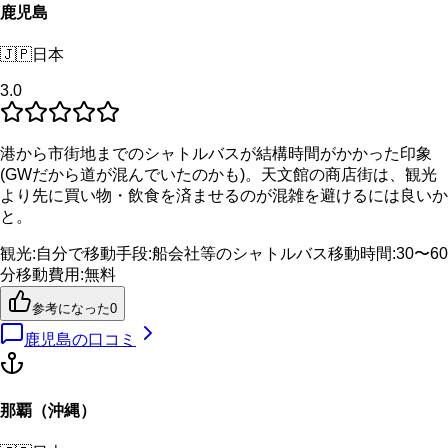
鹿児島
🇯🇵
日本
3.0
港から市街地までのシャトルバスが結構時間がかかった印象
(GWだから道が混んでいたのかも)。天文館の商店街は、観光
より先に買い物・飲食を済ませるのが混雑を避けるには良いか
と。
観光
:
自分で
移動手段
:
船会社等のシャトルバス
移動時間
:
30〜60
分
移動費用
:
無料
参考になった
0
鹿児島
の口コミ
那覇（沖縄）