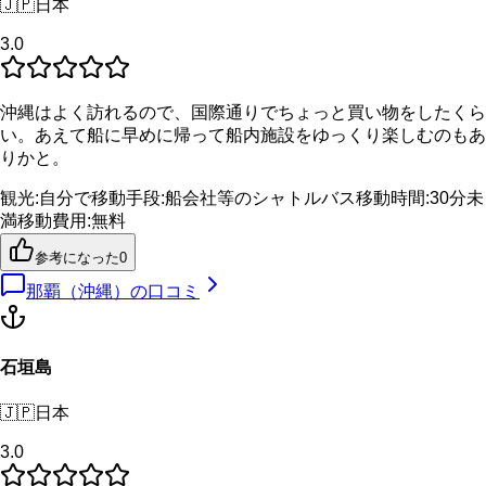
🇯🇵
日本
3.0
沖縄はよく訪れるので、国際通りでちょっと買い物をしたくら
い。あえて船に早めに帰って船内施設をゆっくり楽しむのもあ
りかと。
観光
:
自分で
移動手段
:
船会社等のシャトルバス
移動時間
:
30分未
満
移動費用
:
無料
参考になった
0
那覇（沖縄）
の口コミ
石垣島
🇯🇵
日本
3.0