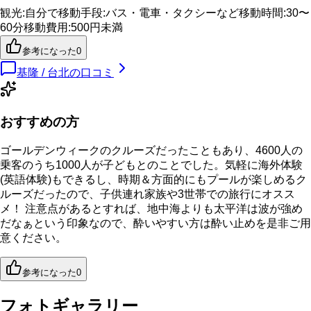
観光
:
自分で
移動手段
:
バス・電車・タクシーなど
移動時間
:
30〜
60分
移動費用
:
500円未満
参考になった
0
基隆 / 台北
の口コミ
おすすめの方
ゴールデンウィークのクルーズだったこともあり、4600人の
乗客のうち1000人が子どもとのことでした。気軽に海外体験
(英語体験)もできるし、時期＆方面的にもプールが楽しめるク
ルーズだったので、子供連れ家族や3世帯での旅行にオスス
メ！ 注意点があるとすれば、地中海よりも太平洋は波が強め
だなぁという印象なので、酔いやすい方は酔い止めを是非ご用
意ください。
参考になった
0
フォトギャラリー