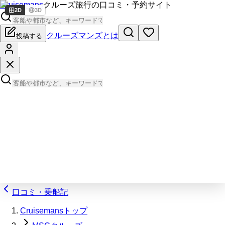
Cruisemans
クルーズ旅行の口コミ・予約サイト
2D
3D
クルーズマンズとは
投稿する
口コミ・乗船記
Cruisemansトップ