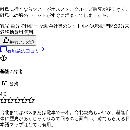
離島に行くならツアーがオススメ。クルーズ乗客が多すぎて、
離島への船のチケットがすぐに埋まってしまうから。
観光
:
自分で
移動手段
:
船会社等のシャトルバス
移動時間
:
30分未
満
移動費用
:
無料
参考になった
0
石垣島
の口コミ
基隆 / 台北
🇹🇼
台湾
4.0
台北まではバスまたは電車で一本。台北観光もいいが、基隆自
体に歴史がありじっくりみて回るのも面白い。港でもらえる日
本語マップはとても有用。