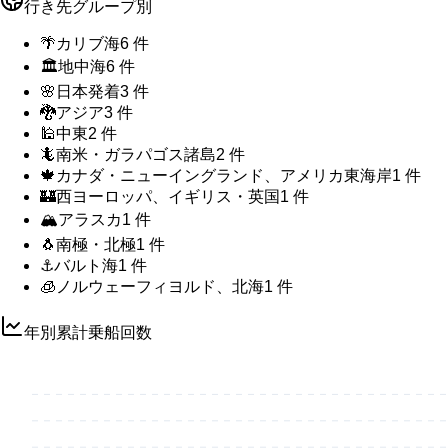
行き先グループ別
🌴
カリブ海
6
件
🏛️
地中海
6
件
🌸
日本発着
3
件
🐉
アジア
3
件
🕌
中東
2
件
🦎
南米・ガラパゴス諸島
2
件
🍁
カナダ・ニューイングランド、アメリカ東海岸
1
件
🏰
西ヨーロッパ、イギリス・英国
1
件
🏔️
アラスカ
1
件
🐧
南極・北極
1
件
⚓
バルト海
1
件
🧊
ノルウェーフィヨルド、北海
1
件
年別累計乗船回数