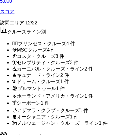
5,000
スコア
訪問エリア
12
/
22
クルーズライン別
🧜‍♀️
プリンセス・クルーズ
4
件
💎
MSCクルーズ
4
件
🍕
コスタ・クルーズ
3
件
🦋
セレブリティ・クルーズ
3
件
🎪
カーニバル・クルーズ・ライン
2
件
🎩
キュナード・ライン
2
件
💫
ドリーム・クルーズ
1
件
🏖️
プルマントゥール
1
件
🌷
ホーランド・アメリカ・ライン
1
件
🍸
シーボーン
1
件
🌙
アザマラ・クラブ・クルーズ
1
件
🦞
オーシャニア・クルーズ
1
件
🗽
ノルウェージャン・クルーズ・ライン
1
件