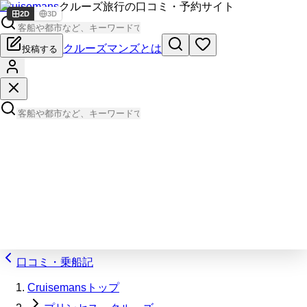
Cruisemans
クルーズ旅行の口コミ・予約サイト
2D
3D
クルーズマンズとは
投稿する
口コミ・乗船記
Cruisemansトップ