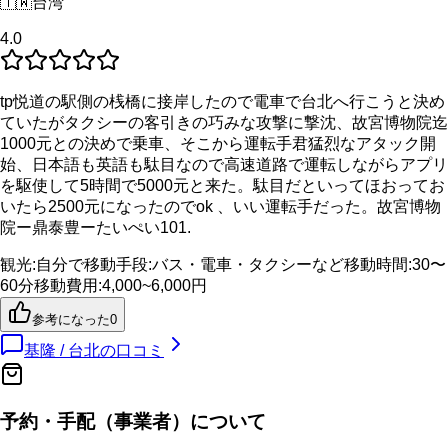
🇹🇼
台湾
4.0
tp悦道の駅側の桟橋に接岸したので電車で台北へ行こうと決め
ていたがタクシーの客引きの巧みな攻撃に撃沈、故宮博物院迄
1000元との決めで乗車、そこから運転手君猛烈なアタック開
始、日本語も英語も駄目なので高速道路で運転しながらアプリ
を駆使して5時間で5000元と来た。駄目だといってほおってお
いたら2500元になったのでok 、いい運転手だった。故宮博物
院ー鼎泰豊ーたいぺい101.
観光
:
自分で
移動手段
:
バス・電車・タクシーなど
移動時間
:
30〜
60分
移動費用
:
4,000~6,000円
参考になった
0
基隆 / 台北
の口コミ
予約・手配（事業者）について