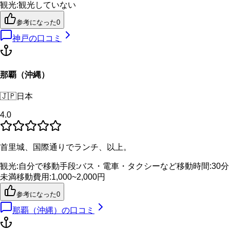
観光
:
観光していない
参考になった
0
神戸
の口コミ
那覇（沖縄）
🇯🇵
日本
4.0
首里城、国際通りでランチ、以上。
観光
:
自分で
移動手段
:
バス・電車・タクシーなど
移動時間
:
30分
未満
移動費用
:
1,000~2,000円
参考になった
0
那覇（沖縄）
の口コミ