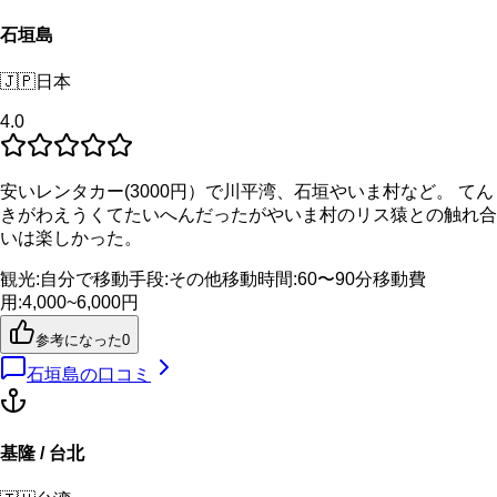
石垣島
🇯🇵
日本
4.0
安いレンタカー(3000円）で川平湾、石垣やいま村など。 てん
きがわえうくてたいへんだったがやいま村のリス猿との触れ合
いは楽しかった。
観光
:
自分で
移動手段
:
その他
移動時間
:
60〜90分
移動費
用
:
4,000~6,000円
参考になった
0
石垣島
の口コミ
基隆 / 台北