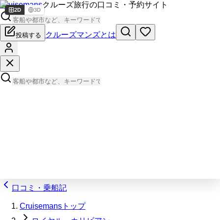
Cruisemans
クルーズ旅行の口コミ・予約サイト
2D
3D
クルーズマンズとは
投稿する
口コミ・乗船記
Cruisemansトップ