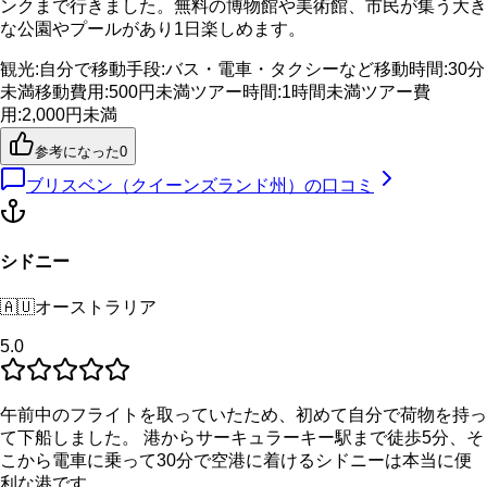
ンクまで行きました。無料の博物館や美術館、市民が集う大き
な公園やプールがあり1日楽しめます。
観光
:
自分で
移動手段
:
バス・電車・タクシーなど
移動時間
:
30分
未満
移動費用
:
500円未満
ツアー時間
:
1時間未満
ツアー費
用
:
2,000円未満
参考になった
0
ブリスベン（クイーンズランド州）
の口コミ
シドニー
🇦🇺
オーストラリア
5.0
午前中のフライトを取っていたため、初めて自分で荷物を持っ
て下船しました。 港からサーキュラーキー駅まで徒歩5分、そ
こから電車に乗って30分で空港に着けるシドニーは本当に便
利な港です。