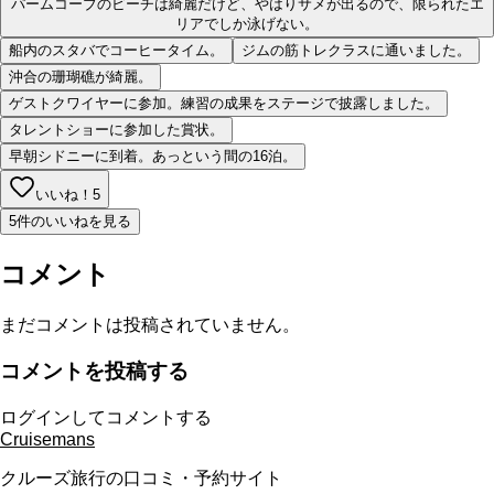
パームコーブのビーチは綺麗だけど、やはりサメが出るので、限られたエ
リアでしか泳げない。
船内のスタバでコーヒータイム。
ジムの筋トレクラスに通いました。
沖合の珊瑚礁が綺麗。
ゲストクワイヤーに参加。練習の成果をステージで披露しました。
タレントショーに参加した賞状。
早朝シドニーに到着。あっという間の16泊。
いいね！
5
5件のいいねを見る
コメント
まだコメントは投稿されていません。
コメントを投稿する
ログインしてコメントする
Cruisemans
クルーズ旅行の口コミ・予約サイト