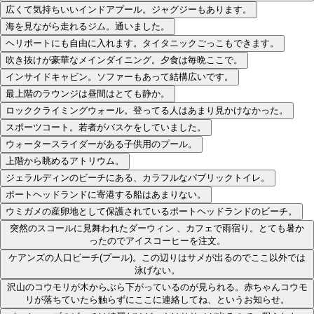
広くて気持ちいいインドアプール。ジャグジーもあります。
海を見ながら走れるジム。通いました。
ヘリポートにも自由に入れます。タイタニックごっこもできます。
吹き抜けが豪華なメインダイニング。夕食は毎晩ここで。
インサイドキャビン。ソファーもあって結構広いです。
最上階のラウンジは昼間はとても静か。
ロッククライミングウォール。登ってる人はあまり見かけなかった。
スポーツコート。若者がバスケをしていました。
ウォータースライダーがある子供用のプール。
上階から眺めるアトリウム。
ジェラルディンのビーチにある、カラフルなパブリックトイレ。
ポートヘッドランドに寄港する船はあまりない。
ウミガメの産卵地として保護されているポートヘッドランドのビーチ。
突然のスコールに見舞われたダーウィン 、カフェで雨宿り。とても暑か
ったのでアイスコーヒーを注文。
ケアンズの人口ビーチ(プール)。この辺りはサメが出るのでここ以外では
泳げない。
沢山のコウモリが木からぶら下がっているのが見られる。赤ちゃんコウモ
リが落ちていたら触らずにここに連絡してね、というお知らせ。