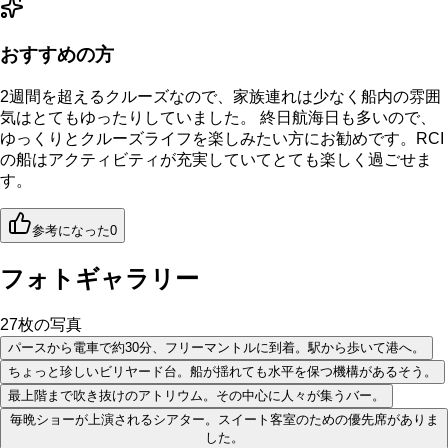
おすすめの方
2週間を超えるクルーズなので、家族連れは少なく船内の雰囲
気はとてもゆったりしていました。 終日航海日も多いので、
ゆっくりとクルーズライフを楽しみたい方にお勧めです。RCI
の船はアクティビティが充実していてとても楽しく過ごせま
す。
参考になった
0
フォトギャラリー
27
枚の写真
パースから電車で約30分、フリーマントルに到着。駅から歩いて港へ。
ちょっと珍しいビリヤード台。船が揺れても水平を保つ機構があるそう。
最上階まで吹き抜けのアトリウム。その中心に人々が集うバー。
毎晩ショーが上演されるシアター。スイート客室のための優先席がありま
した。