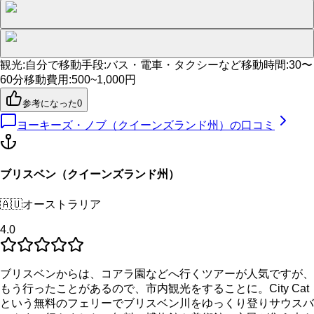
観光
:
自分で
移動手段
:
バス・電車・タクシーなど
移動時間
:
30〜
60分
移動費用
:
500~1,000円
参考になった
0
ヨーキーズ・ノブ（クイーンズランド州）
の口コミ
ブリスベン（クイーンズランド州）
🇦🇺
オーストラリア
4.0
ブリスベンからは、コアラ園などへ行くツアーが人気ですが、
もう行ったことがあるので、市内観光をすることに。City Cat
という無料のフェリーでブリスベン川をゆっくり登りサウスバ