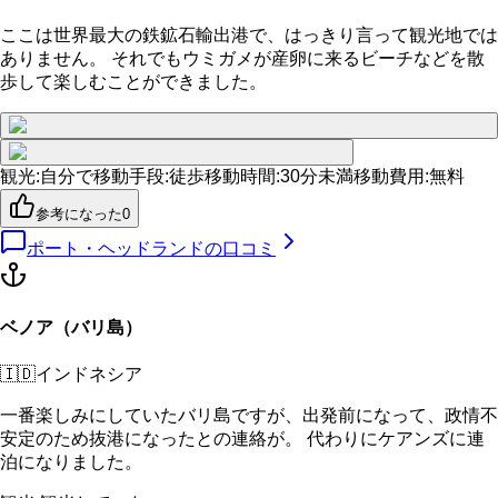
ここは世界最大の鉄鉱石輸出港で、はっきり言って観光地では
ありません。 それでもウミガメが産卵に来るビーチなどを散
歩して楽しむことができました。
観光
:
自分で
移動手段
:
徒歩
移動時間
:
30分未満
移動費用
:
無料
参考になった
0
ポート・ヘッドランド
の口コミ
ベノア（バリ島）
🇮🇩
インドネシア
一番楽しみにしていたバリ島ですが、出発前になって、政情不
安定のため抜港になったとの連絡が。 代わりにケアンズに連
泊になりました。