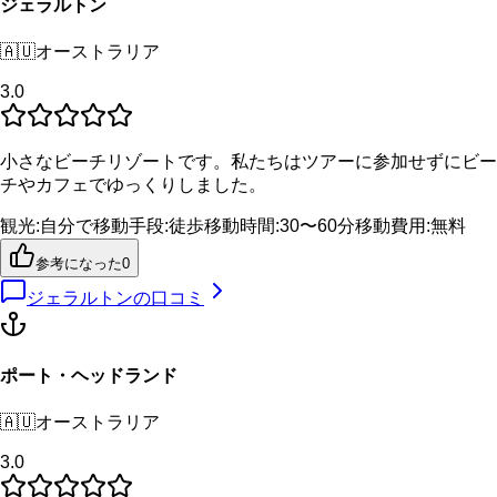
ジェラルトン
🇦🇺
オーストラリア
3.0
小さなビーチリゾートです。私たちはツアーに参加せずにビー
チやカフェでゆっくりしました。
観光
:
自分で
移動手段
:
徒歩
移動時間
:
30〜60分
移動費用
:
無料
参考になった
0
ジェラルトン
の口コミ
ポート・ヘッドランド
🇦🇺
オーストラリア
3.0