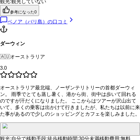
観光
:
観光していない
参考になった
0
ベノア（バリ島）
の口コミ
ダーウィン
🇦🇺
オーストラリア
3.0
オーストラリア最北端、ノーザンテリトリーの首都ダーウィ
ン。 雨季でとても蒸し暑く、港から街、街中は歩いて回れる
のですが汗だくになりました。 ここからはツアーが沢山出て
いて、多くの乗客は出かけて行きましたが、私たちは以前に来
た事があるので少しのショッピングとカフェを楽しみました。
観光
:
自分で
移動手段
:
徒歩
移動時間
:
30分未満
移動費用
:
無料