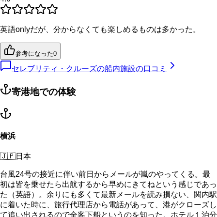
英語onlyだが、分からなくても楽しめるものは多かった。
参考になった
0
セレブリティ・クルーズの船内施設の口コミ
寄港地での体験
横浜
🇯🇵
日本
台風24号の接近に伴い前日からメールが嵐のやってくる。最
初は皆を乗せたら出航するから早めにきてねという感じであっ
た（英語）。余りにも多くて最新メールを読み損ない、関内駅
に着いた時に、旅行代理店から電話があって、港がクローズし
て追い出されるので全客下船というのを知った。ホテル１泊分