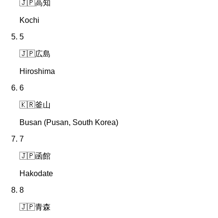
🇯🇵
高知
Kochi
5
🇯🇵
広島
Hiroshima
6
🇰🇷
釜山
Busan (Pusan, South Korea)
7
🇯🇵
函館
Hakodate
8
🇯🇵
青森