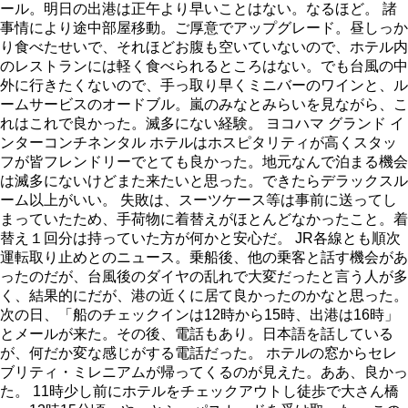
ール。明日の出港は正午より早いことはない。なるほど。 諸
事情により途中部屋移動。ご厚意でアップグレード。昼しっか
り食べたせいで、それほどお腹も空いていないので、ホテル内
のレストランには軽く食べられるところはない。でも台風の中
外に行きたくないので、手っ取り早くミニバーのワインと、ル
ームサービスのオードブル。嵐のみなとみらいを見ながら、こ
れはこれで良かった。滅多にない経験。 ヨコハマ グランド イ
ンターコンチネンタル ホテルはホスピタリティが高くスタッ
フが皆フレンドリーでとても良かった。地元なんで泊まる機会
は滅多にないけどまた来たいと思った。できたらデラックスル
ーム以上がいい。 失敗は、スーツケース等は事前に送ってし
まっていたため、手荷物に着替えがほとんどなかったこと。着
替え１回分は持っていた方が何かと安心だ。 JR各線とも順次
運転取り止めとのニュース。乗船後、他の乗客と話す機会があ
ったのだが、台風後のダイヤの乱れで大変だったと言う人が多
く、結果的にだが、港の近くに居て良かったのかなと思った。
次の日、「船のチェックインは12時から15時、出港は16時」
とメールが来た。その後、電話もあり。日本語を話している
が、何だか変な感じがする電話だった。 ホテルの窓からセレ
ブリティ・ミレニアムが帰ってくるのが見えた。ああ、良かっ
た。 11時少し前にホテルをチェックアウトし徒歩で大さん橋