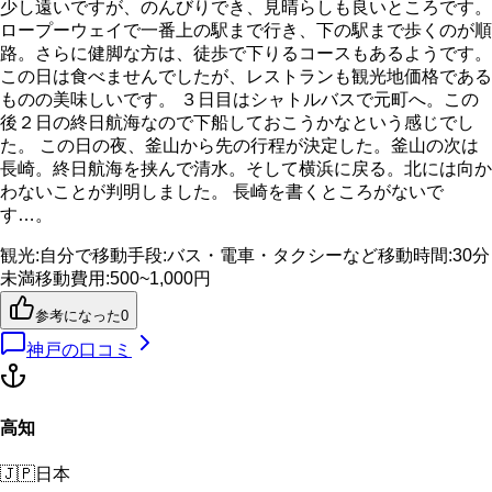
少し遠いですが、のんびりでき、見晴らしも良いところです。
ロープーウェイで一番上の駅まで行き、下の駅まで歩くのが順
路。さらに健脚な方は、徒歩で下りるコースもあるようです。
この日は食べませんでしたが、レストランも観光地価格である
ものの美味しいです。 ３日目はシャトルバスで元町へ。この
後２日の終日航海なので下船しておこうかなという感じでし
た。 この日の夜、釜山から先の行程が決定した。釜山の次は
長崎。終日航海を挟んで清水。そして横浜に戻る。北には向か
わないことが判明しました。 長崎を書くところがないで
す…。
観光
:
自分で
移動手段
:
バス・電車・タクシーなど
移動時間
:
30分
未満
移動費用
:
500~1,000円
参考になった
0
神戸
の口コミ
高知
🇯🇵
日本