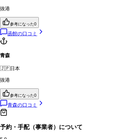
抜港
参考になった
0
函館
の口コミ
青森
🇯🇵
日本
抜港
参考になった
0
青森
の口コミ
予約・手配（事業者）について