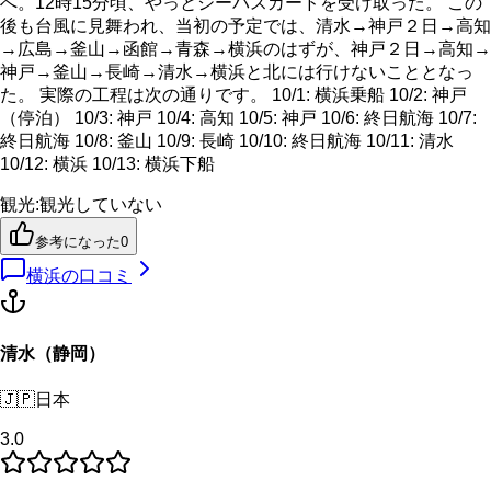
へ。12時15分頃、やっとシーパスカードを受け取った。 この
後も台風に見舞われ、当初の予定では、清水→神戸２日→高知
→広島→釜山→函館→青森→横浜のはずが、神戸２日→高知→
神戸→釜山→長崎→清水→横浜と北には行けないこととなっ
た。 実際の工程は次の通りです。 10/1: 横浜乗船 10/2: 神戸
（停泊） 10/3: 神戸 10/4: 高知 10/5: 神戸 10/6: 終日航海 10/7:
終日航海 10/8: 釜山 10/9: 長崎 10/10: 終日航海 10/11: 清水
10/12: 横浜 10/13: 横浜下船
観光
:
観光していない
参考になった
0
横浜
の口コミ
清水（静岡）
🇯🇵
日本
3.0