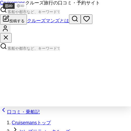
Cruisemans
クルーズ旅行の口コミ・予約サイト
2D
3D
クルーズマンズとは
投稿する
口コミ・乗船記
Cruisemansトップ