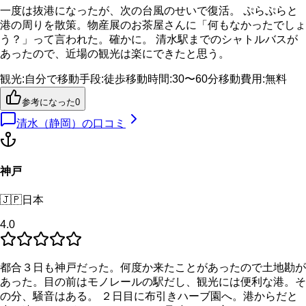
一度は抜港になったが、次の台風のせいで復活。 ぷらぷらと
港の周りを散策。物産展のお茶屋さんに「何もなかったでしょ
う？」って言われた。確かに。 清水駅までのシャトルバスが
あったので、近場の観光は楽にできたと思う。
観光
:
自分で
移動手段
:
徒歩
移動時間
:
30〜60分
移動費用
:
無料
参考になった
0
清水（静岡）
の口コミ
神戸
🇯🇵
日本
4.0
都合３日も神戸だった。何度か来たことがあったので土地勘が
あった。目の前はモノレールの駅だし、観光には便利な港。そ
の分、騒音はある。 ２日目に布引きハーブ園へ。港からだと