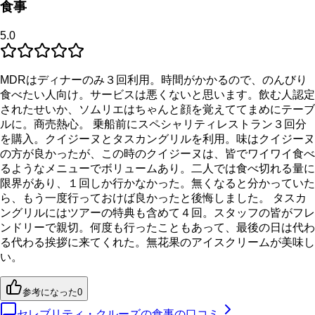
食事
5.0
MDRはディナーのみ３回利用。時間がかかるので、のんびり
食べたい人向け。サービスは悪くないと思います。飲む人認定
されたせいか、ソムリエはちゃんと顔を覚えててまめにテーブ
ルに。商売熱心。 乗船前にスペシャリティレストラン３回分
を購入。クイジーヌとタスカングリルを利用。味はクイジーヌ
の方が良かったが、この時のクイジーヌは、皆でワイワイ食べ
るようなメニューでボリュームあり。二人では食べ切れる量に
限界があり、１回しか行かなかった。無くなると分かっていた
ら、もう一度行っておけば良かったと後悔しました。 タスカ
ングリルにはツアーの特典も含めて４回。スタッフの皆がフレ
ンドリーで親切。何度も行ったこともあって、最後の日は代わ
る代わる挨拶に来てくれた。無花果のアイスクリームが美味し
い。
参考になった
0
セレブリティ・クルーズの食事の口コミ