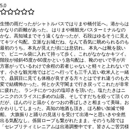
5.0
生憎の雨だったがシャトルバスではりまや橋付近へ。港からは
かなりの距離があった。 はりまや橋観光バスターミナルなの
かな。高知城までそう遠くなかったが、石段はゆるそうに見え
てキツイ勾配。立派なお城だね、なんて呑気に眺められるのも
最初のうち。本丸が見えた頃には息切れ。 本丸へは靴を脱い
で、ビニール袋に入れて持って歩く。これがなかなかキツイ。
階段が傾斜45度か60度かという急勾配は、靴のせいで手が片
方塞がっているわけで余程の若者じゃないと軽々と上れないで
す。小さな観光地ではどこへ行っても三千人近い欧米人と一緒
で、贔屓目に見ても体格が良すぎる方々とはですれ違うのも大
変で結構怖かった。何とか天守閣まで行き戻ってこれたが非常
に疲れた。 ランチにかつおの塩叩きを頂いた。塩たたきはニ
ンニクのスライスに多めの山葵、そしてすだちを絞って頂くの
だが、ほんのりと温かくかつおの香ばしさと相まって美味。お
かわりしてしまった。高知の地酒も頂き、ほろ酔い加減で帰
船。 大旗振りと踊りの見送りを受けて出港〜と思いきや全然
出る気配なし。係留ロープも繋がれたまま。そのうち陸では
「セレブリティミレニアムは出港調整中です。皆さんご苦労様