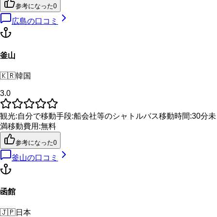
参考になった
0
広島
の口コミ
釜山
🇰🇷
韓国
3.0
観光
:
自分で
移動手段
:
船会社等のシャトルバス
移動時間
:
30分未
満
移動費用
:
無料
参考になった
0
釜山
の口コミ
函館
🇯🇵
日本