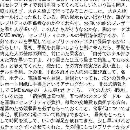
はセレブリティで費用を持ってくれるらしいという話も聞き、
取り敢えず、大さん橋まで行ってみることにした。 大さん橋
ホールはごった返している。何の掲示もないばかりか、誰がセ
レブリティの関係者なのか全くわらず。お揃いの紺のブレザー
を着た人が多いが、この人たちがそうなのかな。胸のマークは
CME away。 セレブリティにホテルの手配を依頼するか、自
分でホテルを手配してセレブリティのデスクに登録するかの二
択らしい。最初、手配をお願いしようと列に並んだら、手配を
終えた人の登録の列で、前にいた乗客が、「自分でホテル押さ
えた方が早いですよ。四つ星または五つ星まで負担してもらえ
る」と教えてくれた。確かに、その方が確実だと思い直し、ホ
テルを予約。その後、手配を終えた人の列に並び直して、名
前、ホテル、電話番号を登録。登録といっても、海外の黄色い
レポート用紙に手書きというアナログだった。 非公式情報と
して CME away の一人に尋ねたところ、 （その人が）把握し
ているのは、「宿泊費は四つ星、五つ星のスタンダードルーム
を基準にセレブリティが負担、移動の交通費も負担する方向。
精算のため領収書を必ずもらっておくこと。食事代については
未定。明日の出港について確約はできない」 昼食をとったり
して時間を潰して、いい加減足が疲れてきた。少し早いけれど
もチェックインさせてくれた。その間にもセレブリティからメ