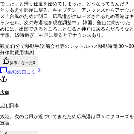
でした」と帰り仕度を始めてしまった。どうなってるんだ？
とりあえず部屋に戻る。キャプテン・アレックスからアナウン
ス「台風のために明日、広島港がクローズされるため寄港はキ
ャンセル。次の寄港地を現在調整中」 韓国、釜山に向かうた
めには、出国できるところ…となると神戸に戻るんだろうなと
予想。19時過ぎ、神戸に戻るとアナウンスあり。
観光
:
自分で
移動手段
:
船会社等のシャトルバス
移動時間
:
30〜60
分
移動費用
:
無料
参考になった
0
高知
の口コミ
広島
🇯🇵
日本
抜港。次の台風が近づいてきたため広島港は早々にクローズを
宣言。