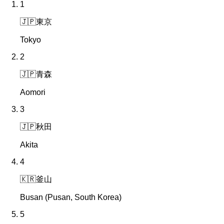
1
🇯🇵
東京
Tokyo
2
🇯🇵
青森
Aomori
3
🇯🇵
秋田
Akita
4
🇰🇷
釜山
Busan (Pusan, South Korea)
5