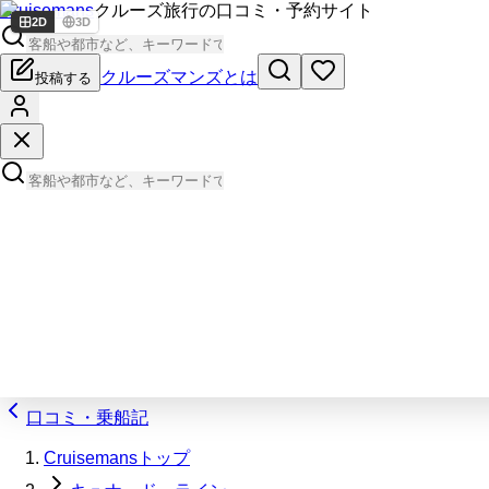
Cruisemans
クルーズ旅行の口コミ・予約サイト
2D
3D
クルーズマンズとは
投稿する
口コミ・乗船記
Cruisemansトップ