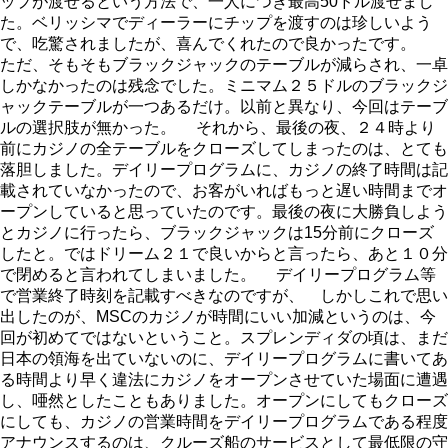
ップが渡せるという方法で、一人につき最高50ドル渡せまし
た。ベリッシマでディーラーにチップを渡すのは珍しいよう
で、吃驚されましたが、喜んでくれたので良かったです。
ただ、そもそもブラックジャックのテーブルが減らされ、一卓
しかなかったのは残念でした。ミニマム２５ドルのブラックジ
ャックテーブルが一つあるだけ。以前と異なり、今回はテーブ
ルの選択肢が無かった。 それから、最後の夜、２４時より
前にカジノの全テーブルをクローズしてしまったのは、とても
落胆しました。デイリープログラムに、カジノの終了時間は記
載されていなかったので、お客がいればもっと遅い時間までオ
ープンしていると思っていたのです。最後の夜に大勝負しよう
とカジノに行ったら、ブラックジャックは15分前にクローズ
したと。ではドリーム２１で良いからと言ったら、あと１０分
で閉めると言われてしまいました。 デイリープログラム等
で営業終了時刻を記載すべきなのですが、 しかしこれで思い
出したのが、MSCのカジノが時間にいい加減というのは、今
回が初めてではないということ。スプレンディダの頃は、まだ
日本の領海を出ていないのに、デイリープログラムに書いてあ
る時間より早く違法にカジノをオープンさせていた場面に遭遇
し、唖然としたこともありました。オープンにしてもクローズ
にしても、カジノの営業時間をデイリープログラムである程度
アナウンスするのは、クルーズ船のサービスとして最低限の守