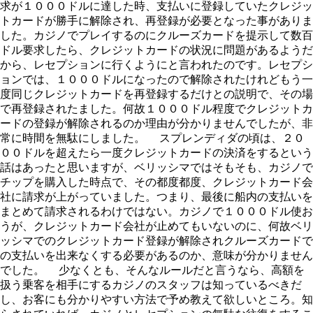
求が１０００ドルに達した時、支払いに登録していたクレジッ
トカードが勝手に解除され、再登録が必要となった事がありま
した。カジノでプレイするのにクルーズカードを提示して数百
ドル要求したら、クレジットカードの状況に問題があるようだ
から、レセプションに行くようにと言われたのです。レセプシ
ョンでは、１０００ドルになったので解除されたけれどもう一
度同じクレジットカードを再登録するだけとの説明で、その場
で再登録されたました。何故１０００ドル程度でクレジットカ
ードの登録が解除されるのか理由が分かりませんでしたが、非
常に時間を無駄にしました。 スプレンディダの頃は、２０
００ドルを超えたら一度クレジットカードの決済をするという
話はあったと思いますが、ベリッシマではそもそも、カジノで
チップを購入した時点で、その都度都度、クレジットカード会
社に請求が上がっていました。つまり、最後に船内の支払いを
まとめて請求されるわけではない。カジノで１０００ドル使お
うが、クレジットカード会社が止めてもいないのに、何故ベリ
ッシマでのクレジットカード登録が解除されクルーズカードで
の支払いを出来なくする必要があるのか、意味が分かりません
でした。 少なくとも、そんなルールだと言うなら、高額を
扱う乗客を相手にするカジノのスタッフは知っているべきだ
し、お客にも分かりやすい方法で予め教えて欲しいところ。知