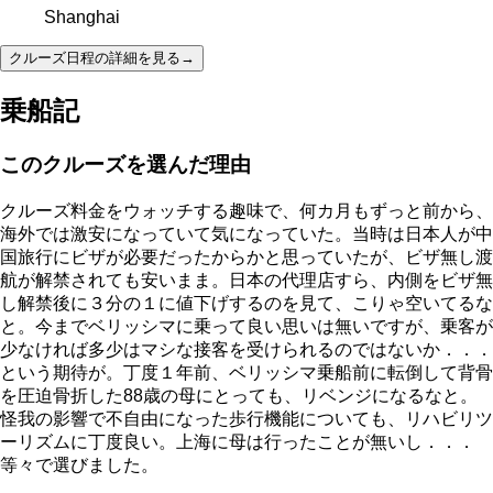
Shanghai
クルーズ日程の詳細を見る
→
乗船記
このクルーズを選んだ理由
クルーズ料金をウォッチする趣味で、何カ月もずっと前から、
海外では激安になっていて気になっていた。当時は日本人が中
国旅行にビザが必要だったからかと思っていたが、ビザ無し渡
航が解禁されても安いまま。日本の代理店すら、内側をビザ無
し解禁後に３分の１に値下げするのを見て、こりゃ空いてるな
と。今までベリッシマに乗って良い思いは無いですが、乗客が
少なければ多少はマシな接客を受けられるのではないか．．．
という期待が。丁度１年前、ベリッシマ乗船前に転倒して背骨
を圧迫骨折した88歳の母にとっても、リベンジになるなと。
怪我の影響で不自由になった歩行機能についても、リハビリツ
ーリズムに丁度良い。上海に母は行ったことが無いし．．．
等々で選びました。