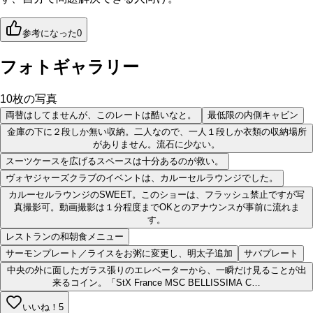
参考になった
0
フォトギャラリー
10
枚の写真
両替はしてませんが、このレートは酷いなと。
最低限の内側キャビン
金庫の下に２段しか無い収納。二人なので、一人１段しか衣類の収納場所
がありません。流石に少ない。
スーツケースを広げるスペースは十分あるのが救い。
ヴォヤジャーズクラブのイベントは、カルーセルラウンジでした。
カルーセルラウンジのSWEET。このショーは、フラッシュ禁止ですが写
真撮影可。動画撮影は１分程度までOKとのアナウンスが事前に流れま
す。
レストランの和朝食メニュー
サーモンプレート／ライスをお粥に変更し、明太子追加
サバプレート
中央の外に面したガラス張りのエレベーターから、一瞬だけ見ることが出
来るコイン。「StX France MSC BELLISSIMA C…
いいね！
5