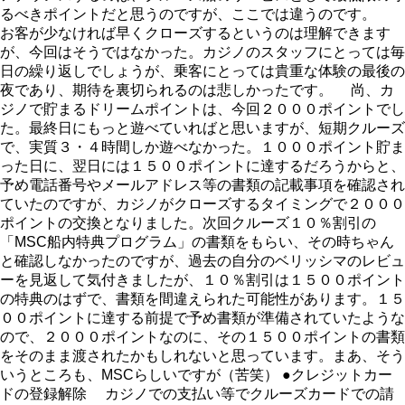
るべきポイントだと思うのですが、ここでは違うのです。
お客が少なければ早くクローズするというのは理解できます
が、今回はそうではなかった。カジノのスタッフにとっては毎
日の繰り返しでしょうが、乗客にとっては貴重な体験の最後の
夜であり、期待を裏切られるのは悲しかったです。 尚、カ
ジノで貯まるドリームポイントは、今回２０００ポイントでし
た。最終日にもっと遊べていればと思いますが、短期クルーズ
で、実質３・４時間しか遊べなかった。１０００ポイント貯ま
った日に、翌日には１５００ポイントに達するだろうからと、
予め電話番号やメールアドレス等の書類の記載事項を確認され
ていたのですが、カジノがクローズするタイミングで２０００
ポイントの交換となりました。次回クルーズ１０％割引の
「MSC船内特典プログラム」の書類をもらい、その時ちゃん
と確認しなかったのですが、過去の自分のベリッシマのレビュ
ーを見返して気付きましたが、１０％割引は１５００ポイント
の特典のはずで、書類を間違えられた可能性があります。１５
００ポイントに達する前提で予め書類が準備されていたような
ので、２０００ポイントなのに、その１５００ポイントの書類
をそのまま渡されたかもしれないと思っています。まあ、そう
いうところも、MSCらしいですが（苦笑） ●クレジットカー
ドの登録解除 カジノでの支払い等でクルーズカードでの請