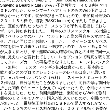
たかったのですが、Webでは「Shampoo & Haircut and a
Shaving & Beard Ritual」のみが予約可能で、４０％割引で４
０ドルでした。シャンプーとヘアカットのみのWeb予約は出
来なかったのです。髪が伸びきっていたので、乗船初日最後の
２０：１５の枠で、速攻でMSC for meから予約して行きまし
た。直前の予約だったので、スタッフが予約を把握しておら
ず、少し待たされました。一昨年のクリスマスクルーズの際に
同じベリッシマのバーバーでカットした際の写真をスマホで見
せ、これと同じにとお願いしました。 クイーンエリザベス
で髪を切って以来７カ月以上伸びてたので、カット後は見た目
が大きく変わり、乗下船時の本人確認の写真との比較で同一人
物に見えないと言われてしまい、レセプションで写真を取り直
してクルーズカードの再発行となりました。 ●ロンドンシアタ
ー（無料） ミスターペンギン以外は良かった。基本的に、
歌とダンスのプロダクションショーのレベルは高いと思いま
す。 ●カルーセルラウンジ（有料） スイートとミュートの
２作品は、自分は見たことがありましたが、同行の母は前回骨
折した関係でミュートしか見ていなかったので、今回はスイー
トを見ました。ただ、前回乗船時は、乗船前からWebで割引
価格の１２ドルでチケット購入が出来ていたのが、今回はそれ
が無かった。乗船後正規料金の１８ドルで購入するしかなく、
しかも１５％のサービス料が加わり、２０.７ドル払う必要が