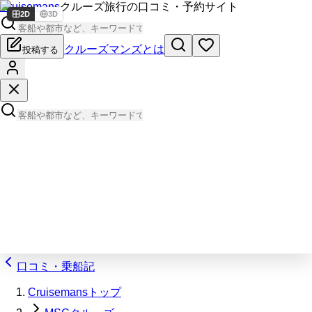
Cruisemans
クルーズ旅行の口コミ・予約サイト
2D
3D
クルーズマンズとは
投稿する
口コミ・乗船記
Cruisemansトップ