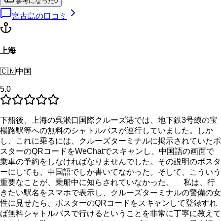
参考になった
0
宮古島
の口コミ
上海
🇨🇳
中国
5.0
下船後、上海の呉淞口国際クルーズ港では、地下鉄3号線の宝
楊路駅等への無料のシャトルバスが運行していました。しか
し、これに乗るには、クルーズターミナルに掲示されていたポ
スターのQRコードをWeChatでスキャンし、中国語の画面で
乗車の予約をしなければなりませんでした。その説明のポスタ
ーにしても、中国語でしか書いてなかった。そして、こういう
重要なことが、乗船中に知らされていなかった。 私は、行
きたい駅名をスマホで表示し、クルーズターミナルの警備の女
性に見せたら、ポスターのQRコードをスキャンして登録すれ
ば無料シャトルバスで行けるということを非常に丁寧に教えて