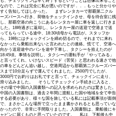
も、チェックインは早く終了するということは想像出来ること
なので、これは完全に私が悪いのですが．．．もっと分かりや
すく告知してほしかった。 まずレンタカーで那覇第二クル
ーズバースへ行き、荷物をチェックインさせ、母を待合室に残
し、那覇空港の向こうにあるレンタカー屋に車を返しに行きま
した。18時過ぎに返却し、レンタカー屋の送迎で空港まで送
ってもらっている途中、18:30頃母から電話が。スタッフか
ら、19時にはチェックインを締め切るので、それまでに来れ
なかったら乗船出来ないと言われたとの連絡。慌てて、空港へ
向かう送迎途中のバンを途中下車し、タクシーを拾えたのが
18:45頃。事情を説明し、タクシーの運転手が「やってみる」
と言ってくれ、いけないスピード（苦笑）と思われる速さで他
の車をどんどん追い越し、空港周辺から那覇第二クルーズバー
スまで10分足らずで運んでくれました。2500円でしたが、
3000円でお釣りはお礼ですと言って、チェックインに走り、
滑り込みました。 そうしてチェックイン手続きに入ると、
その場で中国の入国書類への記入を求められたのは驚きした。
中国の入国書類は、過去２年間に渡航した国や地域を全て申告
する必要があり、様々な国を旅している私には記載事項が面倒
で、まさかこんな場所で立ったまま書かされるとも思っていな
かったので、非常に手間取りました。入国書類は、乗船後にキ
ャビンに届くものと思っていたのです。 私は、下船後も中