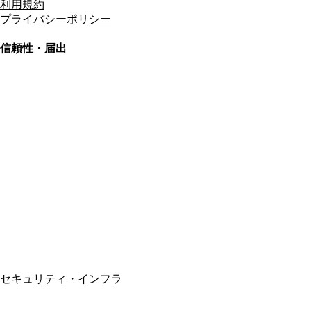
利用規約
プライバシーポリシー
信頼性・届出
総合旅行業務取扱管理者
資格保有
適格請求書発行事業者
T3011301023586
SSL/TLS暗号化通信
セキュリティ・インフラ