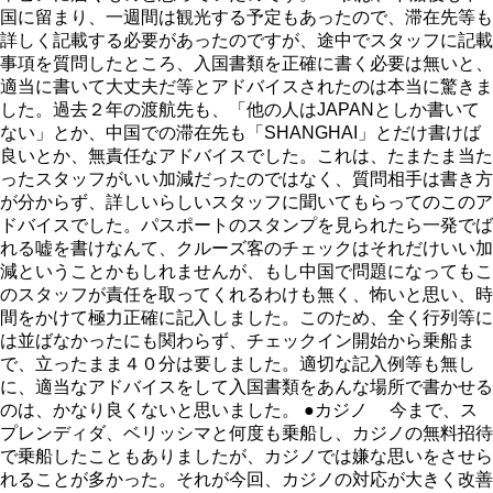
国に留まり、一週間は観光する予定もあったので、滞在先等も
詳しく記載する必要があったのですが、途中でスタッフに記載
事項を質問したところ、入国書類を正確に書く必要は無いと、
適当に書いて大丈夫だ等とアドバイスされたのは本当に驚きま
した。過去２年の渡航先も、「他の人はJAPANとしか書いて
ない」とか、中国での滞在先も「SHANGHAI」とだけ書けば
良いとか、無責任なアドバイスでした。これは、たまたま当た
ったスタッフがいい加減だったのではなく、質問相手は書き方
が分からず、詳しいらしいスタッフに聞いてもらってのこのア
ドバイスでした。パスポートのスタンプを見られたら一発でば
れる嘘を書けなんて、クルーズ客のチェックはそれだけいい加
減ということかもしれませんが、もし中国で問題になってもこ
のスタッフが責任を取ってくれるわけも無く、怖いと思い、時
間をかけて極力正確に記入しました。このため、全く行列等に
は並ばなかったにも関わらず、チェックイン開始から乗船ま
で、立ったまま４０分は要しました。適切な記入例等も無し
に、適当なアドバイスをして入国書類をあんな場所で書かせる
のは、かなり良くないと思いました。 ●カジノ 今まで、ス
プレンディダ、ベリッシマと何度も乗船し、カジノの無料招待
で乗船したこともありましたが、カジノでは嫌な思いをさせら
れることが多かった。それが今回、カジノの対応が大きく改善