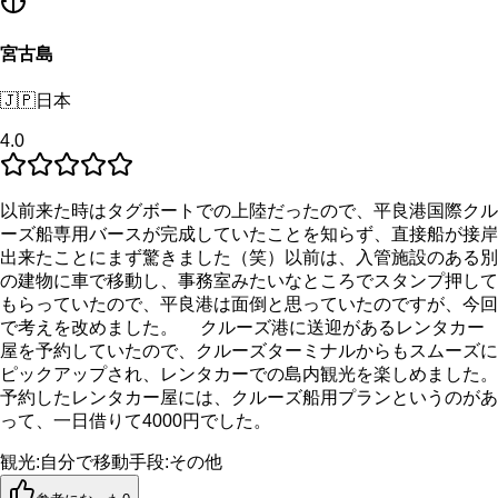
宮古島
🇯🇵
日本
4.0
以前来た時はタグボートでの上陸だったので、平良港国際クル
ーズ船専用バースが完成していたことを知らず、直接船が接岸
出来たことにまず驚きました（笑）以前は、入管施設のある別
の建物に車で移動し、事務室みたいなところでスタンプ押して
もらっていたので、平良港は面倒と思っていたのですが、今回
で考えを改めました。 クルーズ港に送迎があるレンタカー
屋を予約していたので、クルーズターミナルからもスムーズに
ピックアップされ、レンタカーでの島内観光を楽しめました。
予約したレンタカー屋には、クルーズ船用プランというのがあ
って、一日借りて4000円でした。
観光
:
自分で
移動手段
:
その他