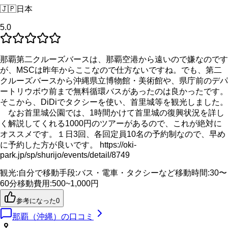
🇯🇵
日本
5.0
那覇第二クルーズバースは、那覇空港から遠いので嫌なのです
が、MSCは昨年からここなので仕方ないですね。でも、第二
クルーズバースから沖縄県立博物館・美術館や、県庁前のデパ
ートリウボウ前まで無料循環バスがあったのは良かったです。
そこから、DiDiでタクシーを使い、首里城等を観光しました。
なお首里城公園では、1時間かけて首里城の復興状況を詳し
く解説してくれる1000円のツアーがあるので、これが絶対に
オススメです。１日3回、各回定員10名の予約制なので、早め
に予約した方が良いです。 https://oki-
park.jp/sp/shurijo/events/detail/8749
観光
:
自分で
移動手段
:
バス・電車・タクシーなど
移動時間
:
30〜
60分
移動費用
:
500~1,000円
参考になった
0
那覇（沖縄）
の口コミ