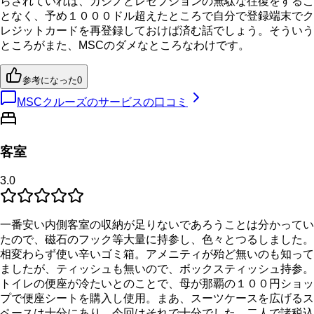
らされていれば、カジノとレセプションの無駄な往復をするこ
となく、予め１０００ドル超えたところで自分で登録端末でク
レジットカードを再登録しておけば済む話でしょう。そういう
ところがまた、MSCのダメなところなわけです。
参考になった
0
MSCクルーズのサービスの口コミ
客室
3.0
一番安い内側客室の収納が足りないであろうことは分かってい
たので、磁石のフック等大量に持参し、色々とつるしました。
相変わらず使い辛いゴミ箱。アメニティが殆ど無いのも知って
ましたが、ティッシュも無いので、ボックスティッシュ持参。
トイレの便座が冷たいとのことで、母が那覇の１００円ショッ
プで便座シートを購入し使用。まあ、スーツケースを広げるス
ペースは十分にあり、今回はそれで十分でした。二人で諸税込