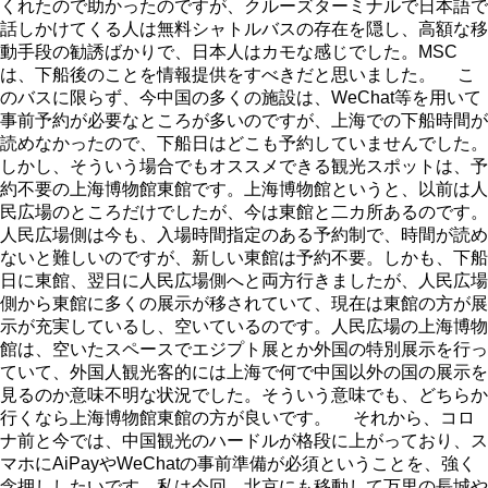
くれたので助かったのですが、クルーズターミナルで日本語で
話しかけてくる人は無料シャトルバスの存在を隠し、高額な移
動手段の勧誘ばかりで、日本人はカモな感じでした。MSC
は、下船後のことを情報提供をすべきだと思いました。 こ
のバスに限らず、今中国の多くの施設は、WeChat等を用いて
事前予約が必要なところが多いのですが、上海での下船時間が
読めなかったので、下船日はどこも予約していませんでした。
しかし、そういう場合でもオススメできる観光スポットは、予
約不要の上海博物館東館です。上海博物館というと、以前は人
民広場のところだけでしたが、今は東館と二カ所あるのです。
人民広場側は今も、入場時間指定のある予約制で、時間が読め
ないと難しいのですが、新しい東館は予約不要。しかも、下船
日に東館、翌日に人民広場側へと両方行きましたが、人民広場
側から東館に多くの展示が移されていて、現在は東館の方が展
示が充実しているし、空いているのです。人民広場の上海博物
館は、空いたスペースでエジプト展とか外国の特別展示を行っ
ていて、外国人観光客的には上海で何で中国以外の国の展示を
見るのか意味不明な状況でした。そういう意味でも、どちらか
行くなら上海博物館東館の方が良いです。 それから、コロ
ナ前と今では、中国観光のハードルが格段に上がっており、ス
マホにAiPayやWeChatの事前準備が必須ということを、強く
念押ししたいです。私は今回、北京にも移動して万里の長城や