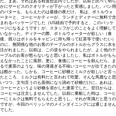
た。まあ、それはある程度想定内でしたが、以前と比べて明ら
かにサービスのクオリティが下がったと実感しました。パン用
のバターも、もらえたのは最後の夜だけ。 私は、ボトルウォ
ーターと、コーヒーかティーが、ランチとディナーに無料で含
まれるパッケージでした（US経由で予約すると、このパッケ
ージになるようです）が、スタッフがこのことをよく理解して
いなかった。ディナーの際、ボトルウォーターが欲しい（食
後、残りはボトルをキャビンに持ち帰って紅茶等で使いたい）
のに、無関係な他のお客のテーブルのボトルからグラスに水を
注がれました。以前は、この逆をやられましたが、よく他のテ
ーブルのお客が怒らないなと思いましたし、私はボトルがもら
えなかったことに落胆。更に、食後にコーヒーを頼んだら、ま
るで麦茶のような、味の薄過ぎる不味いコーヒーが出てきたの
は酷かった。しかも、コーヒーに砂糖とミルクが欲しいと言っ
たところ、ミルクは有料だと言われて吃驚。そんな馬鹿なと思
いつつ、文句言うのも面倒になり諦めて砂糖だけに。あれは、
コーヒーというより砂糖を溶かした麦茶でした。翌日からは、
コーヒーは注文しませんでした。以前に乗船した時は、コーヒ
ーにミルクは無料でもらえたと思うし、それが常識だと思うの
ですが、今回のベリッシマのメインダイニングには通じません
でした。