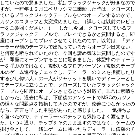
していたので驚きました。私はブラックジャックが好きなので
すが、一昨年１２月にベリッシマに乗船した時は、クローズし
ているブラックジャックテーブルをいつオープンするのかで、
カジノのスタッフと大変揉めました。（詳しくは以前のレビュ
ーをご参照ください。） しかし今回、クローズしているブ
ラックジャックテーブルで、プレイできるかと質問すると、即
座にオープンしてプレイさせてくれたのです。以前は、「ディ
ーラーが他のテーブルで出払っているからオープン出来ない」
と何度も断られていたので、今回も諦め気味に質問したのです
が、即座にオープンすることに驚きました。休憩中のディーラ
ーを呼ぶのではなく、複数いるフロアパーソン（複数のテーブ
ルのゲーム進行をチェックし、ディーラーのミスを指摘したり
する少し偉い人）の一人がジャケットを脱いでディーラーとし
てテーブルに立つことで、クローズしていたブラックジャック
テーブルを即座にオープンさせるという対応で、非常に素晴ら
しかった。過去に私は、下船後のアンケートでMSCのカジノ
の様々な問題点を指摘してきたのですが、改善につながったの
なら、苦言を呈した甲斐があったと感じました。 気持ちよ
く遊べたので、ディーラーへのチップも気持ちよく渡せまし
た。いつも通り、チップをそのまま渡すのではなく、ゲームの
掛け金として、一緒にゲームに勝ったらディーラーに倍額のチ