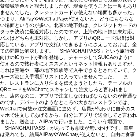
紫禁城等色々と観光しましたが、現金を使うことは一度もあり
ませんでした。クレジットカードが使えない場面も多かった。
つまり、AliPayやWeChatPayが使えないと、どうにもならな
い場面というのが多い。北京の地下鉄は、クレジットカードの
タッチ決済に最近対応したのですが、上海の地下鉄は未対応。
バスはどちらも未対応。しかし、アプリのQRコード決済は対
応している。アプリで支払いできるようにさえしておけば、全
ての問題は解決します。 「SHANGHAI PASS」という旅行者
向けのICカードが昨年登場し、チャージしてSUICAのように
使えるので旅行者にオススメというネット情報もありますが、
これは空港や一部の地下鉄駅等で入手できるとされていて、ク
ルーズ港は入手場所リストに入っていませんでした。 ま
た、レストランに入り注文を伝えようとしたら、テーブルの
QRコードをWeChatでスキャンして注文しろと言われまし
た。店内なのに、アプリで注文しなければならないのが普通な
のです。デパートのようなところの大きなレストランでは、
WeChatで何故か注文画面に進めず、店員が代わりに自分のス
マホで注文してあげるから、自分にアプリで送金してと言われ
ました。送金は、AliPayで行いました。こういう場面で、
「SHANGHAI PASS」があっても意味が無いわけです。電車
は乗れても、結局AliPayやWeChatが使えないと、自由に食事