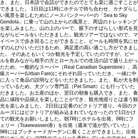
き、また、日本語で会話ができたのでとても楽に過ごすことが
できました。 1日目は11時にホテルで待ち合わせ、カナダらし
い風景を楽しむためにノースバンクーバーの「Sea to Sky
Gondola」に乗って山の上からの風景と、周辺のトレッキング
を楽しみました。山の上のバーで、眼下のすばらしい形式を見
ながらビールをいただきました。観光ツアーではないので、マ
イペースで歩き回ることができること。ビールも時間を気にせ
ずのんびりいただけるため、満足度の高い過ごし方ができまし
た。 そのあともいくつか観光を予定していたのですが、ビー
ルを飲みながら相手の方とローカルでの生活の話で盛り上がっ
たため、一般的なスーパー（Real Canadian Superstore）、高
級スーパー(Urban Fare)にそれぞれ回っていただき、一緒に中
に入って食品の説明などをいただきました。また、私が犬を飼
っているため、犬グッツ専門店（Pet Smart）にも行っていた
だきました。お土産のほか、翌日の朝食も購入でき、また、食
品に値段や品揃えを楽しむことができ、観光地巡りとは違う観
光を楽しみました。 2日目は定番のビクトリア巡り。今回のク
ルーズにはビクトリアが組み込まれていなかったので1日かけ
ての観光をお願いしました。朝7時にホテルを出発、8時にフ
ェリー（Tsawwassen港）を出発（週末で道が空いていた）、
9時にはブッチャードガーデンに着くことができました。出発