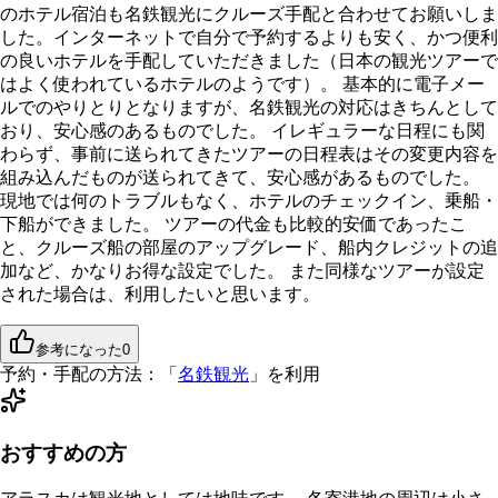
のホテル宿泊も名鉄観光にクルーズ手配と合わせてお願いしま
した。インターネットで自分で予約するよりも安く、かつ便利
の良いホテルを手配していただきました（日本の観光ツアーで
はよく使われているホテルのようです）。 基本的に電子メー
ルでのやりとりとなりますが、名鉄観光の対応はきちんとして
おり、安心感のあるものでした。 イレギュラーな日程にも関
わらず、事前に送られてきたツアーの日程表はその変更内容を
組み込んだものが送られてきて、安心感があるものでした。
現地では何のトラブルもなく、ホテルのチェックイン、乗船・
下船ができました。 ツアーの代金も比較的安価であったこ
と、クルーズ船の部屋のアップグレード、船内クレジットの追
加など、かなりお得な設定でした。 また同様なツアーが設定
された場合は、利用したいと思います。
参考になった
0
予約・手配の方法：
「
名鉄観光
」を利用
おすすめの方