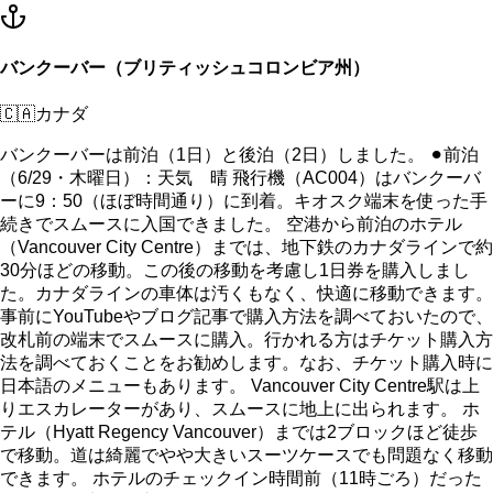
バンクーバー（ブリティッシュコロンビア州）
🇨🇦
カナダ
バンクーバーは前泊（1日）と後泊（2日）しました。 ⚫︎前泊
（6/29・木曜日）：天気 晴 飛行機（AC004）はバンクーバ
ーに9：50（ほぼ時間通り）に到着。キオスク端末を使った手
続きでスムースに入国できました。 空港から前泊のホテル
（Vancouver City Centre）までは、地下鉄のカナダラインで約
30分ほどの移動。この後の移動を考慮し1日券を購入しまし
た。カナダラインの車体は汚くもなく、快適に移動できます。
事前にYouTubeやブログ記事で購入方法を調べておいたので、
改札前の端末でスムースに購入。行かれる方はチケット購入方
法を調べておくことをお勧めします。なお、チケット購入時に
日本語のメニューもあります。 Vancouver City Centre駅は上
りエスカレーターがあり、スムースに地上に出られます。 ホ
テル（Hyatt Regency Vancouver）までは2ブロックほど徒歩
で移動。道は綺麗でやや大きいスーツケースでも問題なく移動
できます。 ホテルのチェックイン時間前（11時ごろ）だった