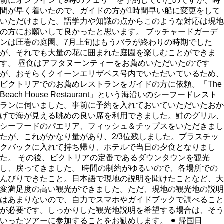
前にオンラインで9時のフェリーを予約していたのですが、時
間が早く着いたので、ガイドの方が1時間早い船に変更をして
いただけました。語学力や知識の点からこのような対応は現地
の方にお願いして良かったと思います。 ブッチャードガーデ
ンは圧巻の庭園。7月上旬はもうバラが終わりの時期でした
が、それでも大量の花に囲まれた庭園を楽しむことができま
す。 昼食はアフタヌーンティーをお薦めいただいたのです
が、おそらくクイーンエリザベス号内でいただいているため、
ビクトリアでのお薦めレストランをガイドの方に依頼。「The
Beach House Restaurant」という海沿いのシーフードレスト
ランに伺いました。事前に予約を入れておいていただいたおか
げで海が見える眺めの良い席を利用できました。鮭のグリル、
シーフードのパエリア、フィッシュ＆チップスをいただきまし
たが、これがかなり量があり、2/3位残しました。プラスチッ
クバックに入れて持ち帰り、ホテルで当日の夕食となりまし
た。 その後、ビクトリアの定番であるダウンタウンを観光
し、戻ってきました。 時間の制約がゆるいので、各場所での
んびりできたこと。日本語で現地の説明を聞けたことなど、大
変満足度の高い観光ができました。ただ、現地の観光地の説明
はあまりないので、自力でスマホやガイドブックで調べること
が必要です。しっかりした観光地説明を希望する場合は、そう
いったツアーに参加することをお勧めします。 ⚫︎ 帰国日