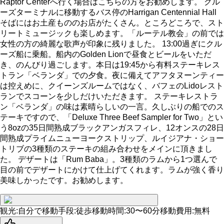
Raptor Centerへ行く場合はこちらの方をお勧めします。 クル
ーズターミナルに移動するバス停のHarrigan Centennial Hall
そばにはお土産もののお店がたくさん。ところどころで、スト
リートミュージックも楽しめます。「ルーテル教会」の前では
女性の方の綺麗な歌声が印象に残りました。 13:00過ぎにクル
ーズ船に乗船。船内のGolden Lionで昼食とビールをいただ
き、のんびり過ごします。本日は19:45から有料ステーキレス
トラン「ベランダ」での夕食。夜に備えてアフタヌーンティー
は控えめに、クイーンズルームではなく、バフェのLidoレスト
ランでスコーンを少しだけいただきます。 ステーキレストラ
ン「ベランダ」の味は素晴らしいの一言。久しぶりの船でのス
テーキですので、「Deluxe Three Beef Sampler for Two」とい
う8ozの35日間熟成ブラックアンガスフィレ、12オンスの28日
間熟成プライムニューヨークストリップ、ルイジアナ・ショー
トリブの3種類のステーキの組み合わせをメインに頂きまし
た。 デザートは「Rum Baba」。3種類のラムから1つ選んで
目の前でデザートにかけて仕上げてくれます。ラムが強く香り
美味しかったです。お勧めします。
観光
:
自分で
移動手段
:
徒歩
移動時間
:
30〜60分
移動費用
:
無料