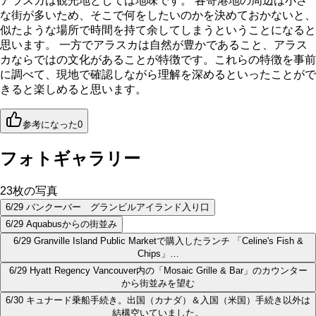
アラスカは観光地としては地味です。 各寄港地の周辺は小さ
な街が多いため、そこで何をしたいのかを決めておかないと、
似たような場所で時間を持て余してしまうということになると
思います。 一方でアラスカは自然が豊かであること、アラス
カならではの文化があることが特徴です。これらの特徴を事前
に調べて、現地で確認しながら理解を深めるといったことがで
きると楽しめると思います。
参考になった
0
フォトギャラリー
23
枚の写真
6/29 バンクーバー グランビルアイランド入り口
6/29 Aquabusからの街並み
6/29 Granville Island Public Marketで購入したランチ 「Celine's Fish &
Chips」…
6/29 Hyatt Regency Vancouver内の「Mosaic Grille & Bar」のカウンター
から街並みを望む
6/30 キュナード乗船手続き。出国（カナダ）＆入国（米国）手続き以外は
結構空いていました。