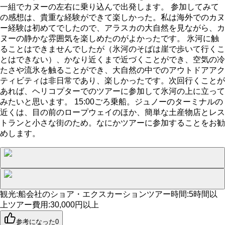
一組でカヌーの左右に乗り込んで出発します。 参加してみて
の感想は、貴重な経験ができて楽しかった。私は海外でのカヌ
ー経験は初めてでしたので、アラスカの大自然を見ながら、カ
ヌーの静かな雰囲気を楽しめたのがよかったです。 氷河に触
ることはできませんでしたが（氷河のそばは崖で歩いて行くこ
とはできない）、かなり近くまで近づくことができ、空気の冷
たさや流氷を触ることができ、大自然の中でのアウトドアアク
ティビティは非日常であり、楽しかったです。次回行くことが
あれば、ヘリコプターでのツアーに参加して氷河の上に立って
みたいと思います。 15:00ごろ乗船。ジュノーのターミナルの
近くは、目の前のロープウェイのほか、簡単な土産物店とレス
トランと小さな街のため。なにかツアーに参加することをお勧
めします。
観光
:
船会社のショア・エクスカーション
ツアー時間
:
5時間以
上
ツアー費用
:
30,000円以上
参考になった
0