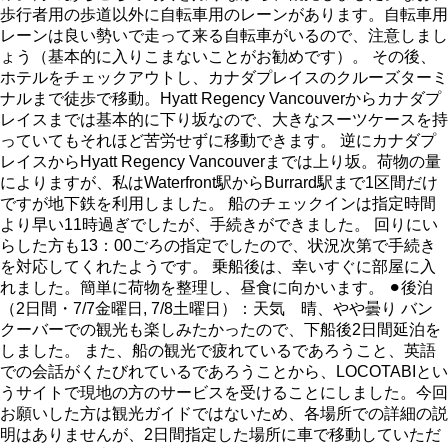
歩行者用の歩道以外に自転車用のレーンがあります。自転車用
レーンは良い勢いで走って来る自転車がいるので、注意しまし
ょう（基本的に入りこまないことがお勧めです）。 その後、
ホテルをチェックアウトし、カナダプレイスのクルーズターミ
ナルまで徒歩で移動。Hyatt Regency Vancouverからカナダプ
レイスまでは基本的に下り坂なので、大きなスーツケースを持
っていてもそれほど苦労せずに移動できます。 逆にカナダプ
レイスからHyatt Regency Vancouverまでは上り坂。荷物の量
によりますが、私はWaterfront駅からBurrard駅まで1区間だけ
ですが地下鉄を利用しました。 船のチェックインは指定時間
より早い11時過ぎでしたが、手続きができました。 回りにい
らした方も13：00ごろの指定でしたので、状況次第で手続き
を対応してくれたようです。 乗船後は、幸いすぐに部屋に入
れました。簡単に荷物を整理し、昼食に向かいます。 ⚫︎後泊
（2日間・7/7金曜日, 7/8土曜日）：天気 晴、やや曇り バン
クーバーでの観光も楽しみたかったので、下船後2日間延泊を
しました。 また、船の観光で疲れているであろうこと、英語
での会話がくたびれているであろうことから、LOCOTABIとい
うサイトで現地の方のサービスを受けることにしました。今回
お願いした方は観光ガイドではないため、各場所での詳細の説
明はありませんが、2日間指定した場所に車で移動していただ