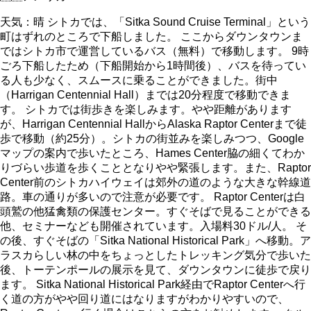
天気：晴 シトカでは、「Sitka Sound Cruise Terminal」という
町はずれのところで下船しました。 ここからダウンタウンま
ではシトカ市で運営しているバス（無料）で移動します。 9時
ごろ下船したため（下船開始から1時間後）、バスを待ってい
る人も少なく、スムースに乗ることができました。街中
（Harrigan Centennial Hall）までは20分程度で移動できま
す。 シトカでは街歩きを楽しみます。やや距離があります
が、Harrigan Centennial HallからAlaska Raptor Centerまで徒
歩で移動（約25分）。シトカの街並みを楽しみつつ、Google
マップの案内で歩いたところ、Hames Center脇の細くてわか
りづらい歩道を歩くこととなりやや緊張します。また、Raptor
Center前のシトカハイウェイは郊外の道のような大きな幹線道
路。車の通りが多いので注意が必要です。 Raptor Centerは白
頭鷲の他猛禽類の保護センター。すぐそばで見ることができる
他、セミナーなども開催されています。入場料30ドル/人。 そ
の後、すぐそばの「Sitka National Historical Park」へ移動。ア
ラスカらしい林の中をちょっとしたトレッキング気分で歩いた
後、トーテンポールの展示を見て、ダウンタウンに徒歩で戻り
ます。 Sitka National Historical Park経由でRaptor Centerへ行
く道の方がやや回り道にはなりますがわかりやすいので、