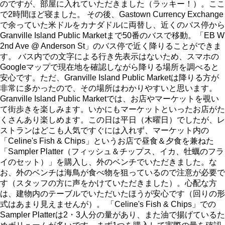
のですが、部屋に入れていただきました（ラッキー！）。ここ
で2時間ほど寝ました。 その後、Gastown Currency Exchange
で余っていた米ドルをカナダドルに両替し、近くのバス停から
Granville Island Public Marketまで50番のバスで移動。「EB W
2nd Ave @ Anderson St」のバス停で近く降りることができま
す。 バス内での文字による行き先表示はないため、スマホの
Googleマップで現在地を確認しながら降りる場所を調べると
安心です。ただ、Granville Island Public Marketは降りる方が
非常に多かったので、その場所はわかりやすいと思います。
Granville Island Public Marketでは、お店やマーケットを覗い
て街歩きを楽しみます。いかにもマーケットといったお店がた
くさんあり楽しめます。この日は平日（木曜日）でしたが、レ
ストランはどこも人気ですぐには入れず、マーケット内の
「Celine's Fish & Chips」というお店で昼食＆夕食を兼ねた
「Sampler Platter（フィッシュ＆チップス、イカ、牡蠣のフラ
イのセット）」を購入し、外のベンチでいただきました。な
お、外のベンチは海鳥が食べ物を狙っているので注意が必要で
す（スタッフの方に声をかけていただきました）。心配な方
は、建物内のテーブルでいただいたほうが安心です（回りの形
式はあまり見えませんが）。 「Celine's Fish & Chips」での
Sampler Platterは2・3人分の量があり、また油で揚げているた