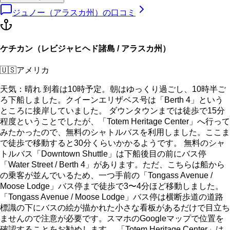
ジュノー（アラスカ州）
の口コミ
ケチカン（レビジャヒヘド諸島 / アラスカ州）
🇺🇸
アメリカ
天気：晴れ 到着は10時予定。朝はゆっくり過ごし、10時半ご
ろ下船しました。クイーンエリザベス号は「Berth 4」という
ところに接岸していました。 ダウンタウンまでは徒歩で15分
程度ということでしたが、「Totem Heritage Center」へ行って
みたかったので、無料のシャトルバスを利用しました。ここま
で徒歩で移動すると30分くらいかかるようです。 無料のシャ
トルバス「Downtown Shuttle」は下船後目の前にバス停
「Water Street / Berth 4」があります。ただ、こちらは船から
の乗客が並んでいるため、一つ手前の「Tongass Avenue /
Moose Lodge」バス停まで徒歩で3〜4分ほど移動しました。
「Tongass Avenue / Moose Lodge」バス停は横断歩道の道路
標識の下にバスの絵が描かれた小さな看板があるだけで目立ち
ませんので注意が必要です。スマホのGoogleマップで位置を
確認することをお勧めします。 「Totem Heritage Center」は