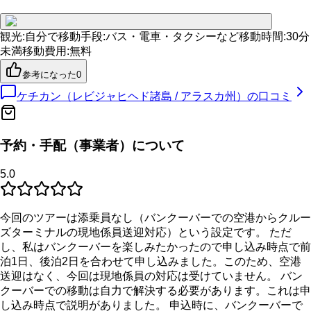
観光
:
自分で
移動手段
:
バス・電車・タクシーなど
移動時間
:
30分
未満
移動費用
:
無料
参考になった
0
ケチカン（レビジャヒヘド諸島 / アラスカ州）
の口コミ
予約・手配（事業者）について
5.0
今回のツアーは添乗員なし（バンクーバーでの空港からクルー
ズターミナルの現地係員送迎対応）という設定です。 ただ
し、私はバンクーバーを楽しみたかったので申し込み時点で前
泊1日、後泊2日を合わせて申し込みました。このため、空港
送迎はなく、今回は現地係員の対応は受けていません。 バン
クーバーでの移動は自力で解決する必要があります。これは申
し込み時点で説明がありました。 申込時に、バンクーバーで