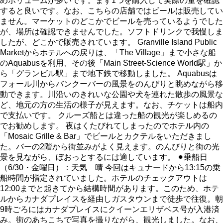
めボリュームが多いです。まず1つを購入して実際の量を確認
すると良いです。なお、こちらの店舗ではビールは販売してい
ません。マーケットのどこかでビールを売っているようでした
が、場所は確認できませんでした。ソフトドリンクで我慢しま
したが、どこかで販売されています。 Granville Island Public
Marketからホテルへの戻りは、「The Village」まで小さな船
のAquabusを利用、その後「Main Street-Science World駅」か
ら「グランビル駅」まで地下鉄で移動しました。 Aquabusは
フォール川からバンクーバーの風景をのんびりと眺めながら移
動できます。川沿いのきれいな公園や犬を連れた散歩の風景な
ど、地元の方の生活の様子が見えます。なお、チケットは船内
で支払いです。 クルーズ船とは違った船の観光が楽しめるの
でお勧めします。 夜はくたびれてしまったのでホテル内の
「Mosaic Grille & Bar」でビールとカクテルをいただきまし
た。バーの2階から街並みがよく見えます。のんびりと街の光
景を見ながら、ぼおっとするには適しています。 ⚫︎乗船日
（6/30・金曜日）：天気 晴 今回はキュナードから13:15の乗
船時間が指定されていました。ホテルのチェックアウトは
12:00までと起きてから結構時間があります。このため、ホテ
ルからカナダプレイスを経由しガスタウンまで徒歩で往復。朝
9時ごろにはカナダプレイスにクイーンエリザベス号が入港済
み。街のあちこちで写真を撮りながら、観光しました。なお、