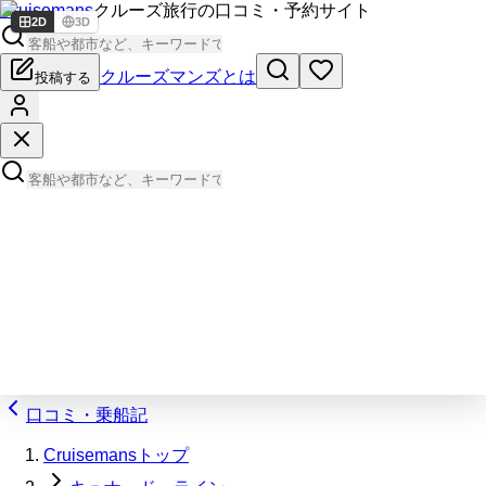
Cruisemans
クルーズ旅行の口コミ・予約サイト
2D
3D
クルーズマンズとは
投稿する
口コミ・乗船記
Cruisemansトップ