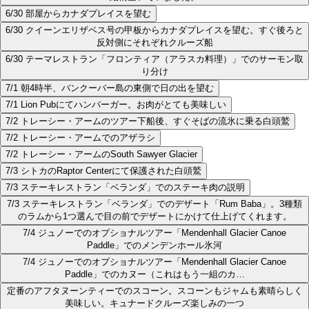
6/30 部屋からカナダプレイスを望む
6/30 クイーンエリザベス号の甲板からカナダプレイスを望む。すぐ後ろと
反対側にそれぞれクルーズ船
6/30 テーマレストラン「フロンティア（アラスカ料理）」でのサーモン取
り分け
7/1 朝4時半、バンクーバー島の東側で日の出を望む
7/1 Lion Pubにてハンバーガー。お肉がとても美味しい
7/2 トレーシー・アームのツアー下船後、すぐそばの流氷に乗る白頭鷲
7/2 トレーシー・アームでのアザラシ
7/2 トレーシー・アームのSouth Sawyer Glacier
7/3 シトカのRaptor Centerにて保護された白頭鷲
7/3 ステーキレストラン「ベランダ」でのステーキ肉の説明
7/3 ステーキレストラン「ベランダ」でのデザート「Rum Baba」。3種類
のラムから1つ選んで目の前でデザートにかけて仕上げてくれます。
7/4 ジュノーでのオプショナルツアー「Mendenhall Glacier Canoe
Paddle」でのメンデンホール氷河
7/4 ジュノーでのオプショナルツアー「Mendenhall Glacier Canoe
Paddle」でのカヌー（これはもう一組のカ…
定番のアフタヌーンティーでのスコーン。スコーンもジャムも素晴らしく
美味しい。キュナードクルーズ楽しみの一つ