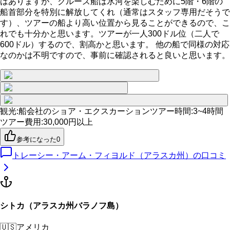
はありますが、クルーズ船は氷河を楽しむために5階・6階の
船首部分を特別に解放してくれ（通常はスタッフ専用だそうで
す）、ツアーの船より高い位置から見ることができるので、こ
れでも十分かと思います。ツアーが一人300ドル位（二人で
600ドル）するので、割高かと思います。 他の船で同様の対応
なのかは不明ですので、事前に確認されると良いと思います。
観光
:
船会社のショア・エクスカーション
ツアー時間
:
3~4時間
ツアー費用
:
30,000円以上
参考になった
0
トレーシー・アーム・フィヨルド（アラスカ州）
の口コミ
シトカ（アラスカ州バラノフ島）
🇺🇸
アメリカ