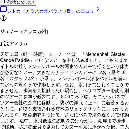
参考になった
0
シトカ（アラスカ州バラノフ島）
の口コミ
ジュノー（アラスカ州）
🇺🇸
アメリカ
天気：曇（朝 一時雨） ジュノーでは、「Mendenhall Glacier
Canoe Paddle」というツアーを申し込みました。 こちらはタ
イトルの通りメンデンホール氷河までカヌーで行くという体力
が必要なツアー。大きなカナディアンカヌーに12名（乗客10
名＋スタッフ2名）が乗り、メンデンホール湖をパドルを漕い
で氷河の近くまで移動します。なお、氷河までは行くことがで
きません。氷河を直接触りたい場合は、ヘリコプターを使う別
のツアーに参加が必要です。 8:00ごろ下船。そこからバスで
ツアー会社の倉庫に移動し、防水の洋服（上下）に着替えると
ともに、荷物も支給される防水のリュックサックにしっかりと
入れます。救命胴衣をつけて、さらにバスで湖の近くまで移動
します。 途中、氷河後退の説明を受けながら、湖畔まで徒歩
で移動。参加者全員で協力してカヌーを湖に浮かべた後、二人