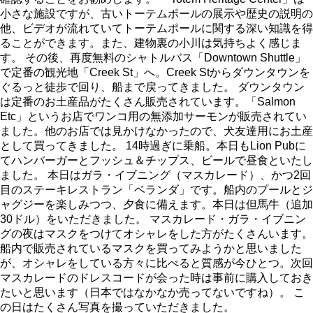
小さな施設ですが、古いトーテムポールの展示や歴史の説明の
他、ビデオが流れていてトーテムポールに関する深い知識を得
ることができます。また、建物裏の小川は気持ちよく感じま
す。 その後、再度無料のシャトルバス「Downtown Shuttle」
で定番の観光地「Creek St」へ。Creek Stからダウンタウンを
ぐるっと徒歩で回り、船まで戻ってきました。 ダウンタウン
は定番のお土産品がたくさん販売されています。「Salmon
Etc」というお店でワンコ用の無添加サーモンが販売されてい
ました。他のお店では見かけなかったので、犬友達用にお土産
として買ってきました。 14時過ぎに乗船。本日もLion Pubに
てハンバーガーとフッシュ＆チップス、ビールで昼食といたし
ました。 本日はガラ・イブニング（マスカレード）、かつ2回
目のステーキレストラン「ベランダ」です。船内のプールとジ
ャグジーを楽しみつつ、夕食に備えます。本日は但馬牛（追加
30ドル）をいただきました。 マスカレード・ガラ・イブニン
グの夜はマスクをつけてオシャレをした方がたくさんいます。
船内で販売されているマスクを買ってみようかと思いました
が、オシャレをしている方々に比べると質感が今ひとつ。次回
マスカレードのドレスコードが会った時は事前に購入しておき
たいと思います（日本ではなかなか売ってないですね）。 こ
の日はたくさん写真を撮っていただきました。