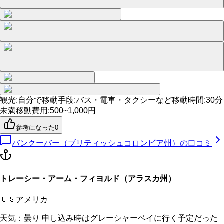
観光
:
自分で
移動手段
:
バス・電車・タクシーなど
移動時間
:
30分
未満
移動費用
:
500~1,000円
参考になった
0
バンクーバー（ブリティッシュコロンビア州）
の口コミ
トレーシー・アーム・フィヨルド（アラスカ州）
🇺🇸
アメリカ
天気：曇り 申し込み時はグレーシャーベイに行く予定だった