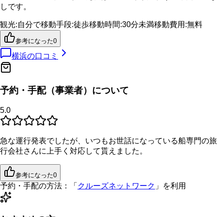
しです。
観光
:
自分で
移動手段
:
徒歩
移動時間
:
30分未満
移動費用
:
無料
参考になった
0
横浜
の口コミ
予約・手配（事業者）について
5.0
急な運行発表でしたが、いつもお世話になっている船専門の旅
行会社さんに上手く対応して貰えました。
参考になった
0
予約・手配の方法：
「
クルーズネットワーク
」を利用