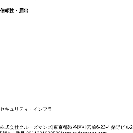
信頼性・届出
総合旅行業務取扱管理者
資格保有
適格請求書発行事業者
T3011301023586
SSL/TLS暗号化通信
セキュリティ・インフラ
株式会社クルーズマンズ
|
東京都渋谷区神宮前6-23-4 桑野ビル2