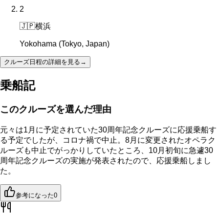
2
🇯🇵
横浜
Yokohama (Tokyo, Japan)
クルーズ日程の詳細を見る
→
乗船記
このクルーズを選んだ理由
元々は1月に予定されていた30周年記念クルーズに応援乗船す
る予定でしたが、コロナ禍で中止。8月に変更されたオペラク
ルーズも中止でがっかりしていたところ、10月初旬に急遽30
周年記念クルーズの実施が発表されたので、応援乗船しまし
た。
参考になった
0