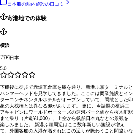
日本船の船内施設の口コミ
寄港地での体験
横浜
🇯🇵
日本
5.0
下船後に徒歩で赤煉瓦倉庫を脇を通り、新港ふ頭ターミナルと
ハンマーヘッドを見学してきました。ここには商業施設とイン
ターコンチネンタルホテルがオープンしていて、閑散とした印
象の大桟橋とは異なる趣があります。 更に、今話題の横浜エ
アキャビンにワールドポーターズの運河パーク駅から桜木町駅
まで乗り（片道¥1,000）、上空から帆船日本丸などの景観を
楽しみました。 新港ふ頭周辺はここ数年新しい施設が増え
て、外国客船の入港が増えればこの辺りが賑わうこと間違いな