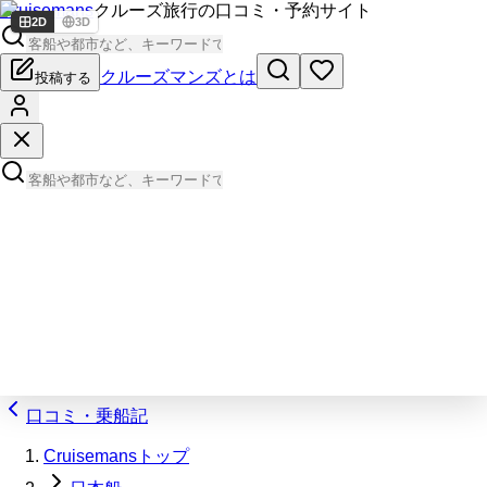
Cruisemans
クルーズ旅行の口コミ・予約サイト
2D
3D
クルーズマンズとは
投稿する
口コミ・乗船記
Cruisemansトップ