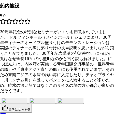
船内施設
5.0
30周年記念の特別なセミナーがいくつも用意されていまし
た。 ドルフィンホール（メインホール）シェフにより、30周
年ディナーのオードブル盛り付けのデモンストレーションは、
実際のディナーの際に盛り付けの技や説明を思い出しながら頂
くことができました。 30周年記念講演の話の中で、にっぽん
丸はなぜ全長167mの小型船なのかと言う謎も解けました。に
っぽん丸は、内閣府が実施する青年国際交流事業の「世界青年
の船」や「東南アジア青年の船」にも使用されています。その
ため東南アジアの水深の浅い港に入港したり、チャオプライヤ
ー川（メナム川）を登ってバンコクに入港することが多いた
め、吃水の深い船ではなくこのサイズの船の方が都合が良いの
だそうです。
参考になった
0