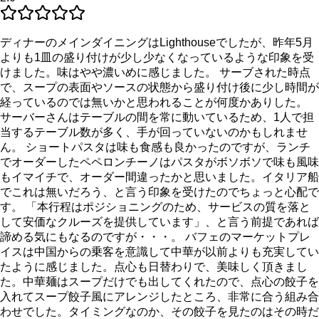
ディナーのメインダイニングはLighthouseでしたが、昨年5月
よりも1皿の盛り付けが少し少なくなっているような印象を受
けました。味はやや濃いめに感じました。 サーブされた時点
で、スープの表面やソースの状態から盛り付け後に少し時間が
経っているのでは無いかと思われることが何度かありした。
サーバーさんはテーブルの間を常に動いているため、1人で担
当するテーブル数が多く、手が回っていないのかもしれませ
ん。 ショートパスタは味も食感も良かったのですが、ランチ
でオーダーしたペペロンチーノはパスタがボソボソで味も風味
もイマイチで、オーダー間違ったかと思いました。イタリア船
でこれは無いだろう、と言う印象を受けたのでちょっと心配で
す。 「本行程はポジショニングのため、サービスの質を落と
して安価なクルーズを提供しています」、と言う前提であれば
諦める気にもなるのですが・・・。 バフェのマーケットプレ
イスは中国からの乗客を意識して中華が以前よりも充実してい
たように感じました。点心も日替わりで、美味しく頂きまし
た。中華麺はスープだけでも出してくれたので、点心の餃子を
入れてスープ餃子風にアレンジしたところ、非常に合う組み合
わせでした。タイミングなのか、その餃子を見たのはその時だ