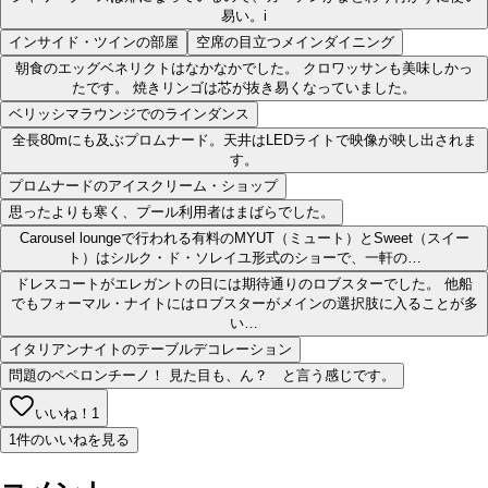
易い。i
インサイド・ツインの部屋
空席の目立つメインダイニング
朝食のエッグベネリクトはなかなかでした。 クロワッサンも美味しかっ
たです。 焼きリンゴは芯が抜き易くなっていました。
ベリッシマラウンジでのラインダンス
全長80mにも及ぶプロムナード。天井はLEDライトで映像が映し出されま
す。
プロムナードのアイスクリーム・ショップ
思ったよりも寒く、プール利用者はまばらでした。
Carousel loungeで行われる有料のMYUT（ミュート）とSweet（スイー
ト）はシルク・ド・ソレイユ形式のショーで、一軒の…
ドレスコートがエレガントの日には期待通りのロブスターでした。 他船
でもフォーマル・ナイトにはロブスターがメインの選択肢に入ることが多
い…
イタリアンナイトのテーブルデコレーション
問題のペペロンチーノ！ 見た目も、ん？ と言う感じです。
いいね！
1
1件のいいねを見る