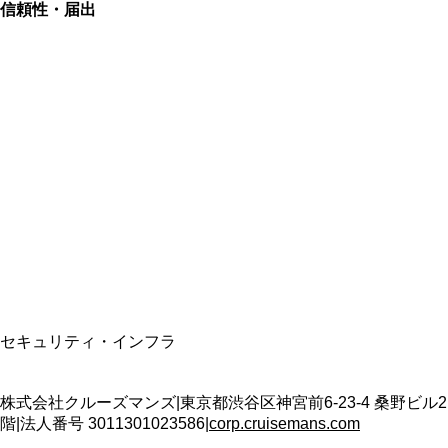
信頼性・届出
総合旅行業務取扱管理者
資格保有
適格請求書発行事業者
T3011301023586
SSL/TLS暗号化通信
セキュリティ・インフラ
株式会社クルーズマンズ
|
東京都渋谷区神宮前6-23-4 桑野ビル2
階
|
法人番号
3011301023586
|
corp.cruisemans.com