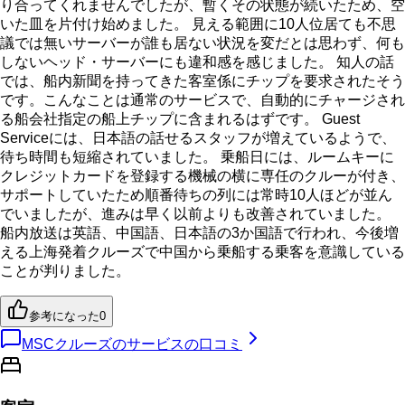
り合ってくれませんでしたが、暫くその状態が続いたため、空
いた皿を片付け始めました。 見える範囲に10人位居ても不思
議では無いサーバーが誰も居ない状況を変だとは思わず、何も
しないヘッド・サーバーにも違和感を感じました。 知人の話
では、船内新聞を持ってきた客室係にチップを要求されたそう
です。こんなことは通常のサービスで、自動的にチャージされ
る船会社指定の船上チップに含まれるはずです。 Guest
Serviceには、日本語の話せるスタッフが増えているようで、
待ち時間も短縮されていました。 乗船日には、ルームキーに
クレジットカードを登録する機械の横に専任のクルーが付き、
サポートしていたため順番待ちの列には常時10人ほどが並ん
でいましたが、進みは早く以前よりも改善されていました。
船内放送は英語、中国語、日本語の3か国語で行われ、今後増
える上海発着クルーズで中国から乗船する乗客を意識している
ことが判りました。
参考になった
0
MSCクルーズのサービスの口コミ