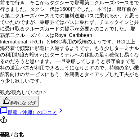
前まで行き、そこからタクシーで那覇第二クルーズバースまで
行きました。タクシー代は1600円でした。 本当は、県庁前か
ら第二クルーズバースまでの無料送迎バスに乗れるか、と思っ
ていたのですが、乗船券ではバスに乗れず、チェックインと共
に受け取るクルーズカードの提示が必要とのことでした。 那
覇第二クルーズバースはRoyal Caribbean
International（RCI）とMSC専用の桟橋のようです。RCIは上
海発着で頻繁に那覇に入港するようです。もう少しターミナル
の利用頻度が増えればターミナルへの移動の足も確保し易くな
るのだろうと思います。 一旦乗船してしまうと県庁前まで無
料の送迎バスが利用できるようになりますので、荷物の多い乗
船客向けのサービスにもう、沖縄側とタイアップした工夫がも
う少し欲しいです。
観光
:
観光していない
参考になった
0
那覇（沖縄）
の口コミ
基隆 / 台北