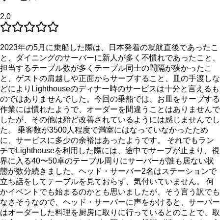
2.0
2023年の5月に乗船した際は、日本発着の就航直後であったこ
と、ダイニングのサーバーに新人が多く不慣れであったこと、
担当するテーブル数が多くテーブル同士の間隔が狭かったこ
と、ゲストの肩越しや正面からサーブすること、皿の手渡しな
どによりLighthouseのディナー時のサービスは十分と言えるも
のではありませんでした。今回の乗船では、お皿をサーブする
作業には慣れたようで、オーダーを間違うことはありませんで
したが、その他は殆ど改善されているようには感じませんでし
た。 乗客数が3500人程度で満室にはなっていなかったため
に、サービスに多少の余裕はあったようです。 それでもラン
チでLighthouseを利用した際には、途中でサーブが止まり、視
界に入る40〜50卓のテーブル周りにサーバーが誰も居ない状
態が数分続きました。ヘッド・サーバー2名はステーションで
立ち話をしてテーブルを見ておらず、気付いていません。 何
かイベントでも始まるのかとも思いましたが、そう言う訳でも
なさそうなので、ヘッド・サーバーに声をかけると、サーバー
はオーダーした料理を厨房に取りに行っているとのことで、取