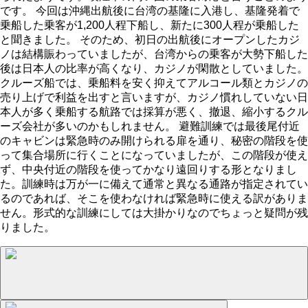
です。 今回は沖縄出航後に台湾の基隆に入港し、基隆発着で
乗船した乗客が1,200人程下船し、新たに300人程が乗船した
と聞きました。 そのため、初日の出航後にオープンしたカジ
ノは結構賑わっていましたが、台湾からの乗客が大勢下船した
後は日本人の比率が高くなり、カジノが閑散としていました。
クルーズ船では、乗船料を安く抑えてアルコール類とカジノの
売り上げで利益を出すと言いますが、カジノ慣れしていない日
本人が多く乗船する航路では採算が悪く、撤退、縮小するクル
ーズ会社が多いのかもしれません。 避難訓練では最後尾付近
のキャビンは緊急時のみ開けられる扉を通り、秘密の階段を使
って集合場所に行くことになっていましたが、この階段が使え
ず、中央付近の階段を使ってかなり遠回りする形となりまし
た。訓練時は万が一に備えて通常と異なる通路が指定されてい
るのであれば、そこを使わなければ緊急時に使える訳がありま
せん。形式的な訓練にしては大掛かりなのでちょっと疑問が残
りました。