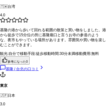
🇹🇼
台湾
4.0
基隆の港から歩いて回れる範囲の散策と買い物をしました。港
から徒歩で15分位の所に基隆廟口と言うお寺の参道のよう
な、夜市もやっている場所があります。雰囲気や買い物を楽し
むことができます。
観光
:
自分で
移動手段
:
徒歩
移動時間
:
30分未満
移動費用
:
無料
参考になった
0
基隆 / 台北
の口コミ
東京
🇯🇵
日本
3.0