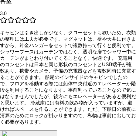
客室
3.0
キャビンは引き出しが少なく、クローゼットも狭いため、衣類
の整理には工夫が必要です。マグネットは、壁や天井に付きま
すから、針金ハンガーをセットで複数持って行くと便利です。
シャワーブースはカーテンではなく、透明な扉でシャワー中に
カーテンがまとわり付いてくることなく、快適です。 充電用
のコンセントは日本と同じ形状のコンセントとUSB端子が複
数あり、携帯やカメラ、予備の充電器などを複数同時に充電す
ることができます。 船尾のインサイドのキャビンでしたの
で、フロアを移動する際には船体中央付近のエレベーターか階
段を利用することになります。事前判っていることなので気に
はなりませんでしたが、後方にもエレベーターがあると便利だ
と思います。 冷蔵庫には有料の飲み物が入っていますが、避
ければスペースを作ることができます。ただ、下船日の前夜に
清算のためにロックが掛かりますので、私物は事前に出してお
く必要があります。