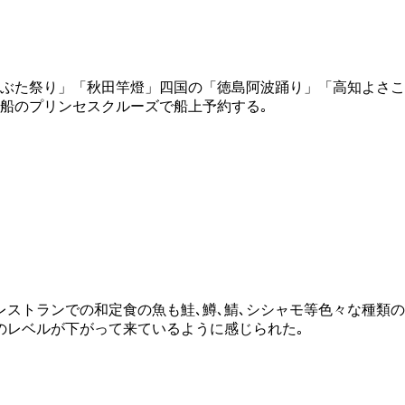
ぶた祭り」「秋田竿燈」四国の「徳島阿波踊り」「高知よさこ
船のプリンセスクルーズで船上予約する｡
ストランでの和定食の魚も鮭､鱒､鯖､シシャモ等色々な種類の
のレベルが下がって来ているように感じられた｡