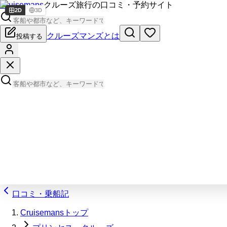
Cruisemans
クルーズ旅行の口コミ・予約サイト
2D
3D
クルーズマンズとは
投稿する
口コミ・乗船記
Cruisemansトップ