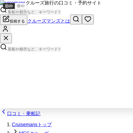
Cruisemans
クルーズ旅行の口コミ・予約サイト
2D
3D
クルーズマンズとは
投稿する
口コミ・乗船記
Cruisemansトップ