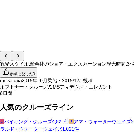
観光スタイル
:
船会社のショア・エクスカーション
観光時間
:
3~
参考になった
0
mr. sapaia
2019年10月乗船・2019/12/1投稿
ルフトナー・クルーズ
🚢
MSアマデウス・エレガント
8
日間
人気のクルーズライン
⚔️
バイキング・クルーズ
4,821
件
🍷
アマ・ウォーターウェイズ
2
ラルド・ウォーターウェイズ
1,021
件