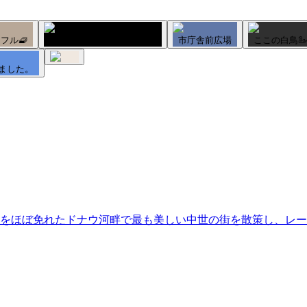
フル🧇
ピエロ🤡が目印の地ビール
市庁舎前広場
ここの白鳥
ました。
をほぼ免れたドナウ河畔で最も美しい中世の街を散策し、レー