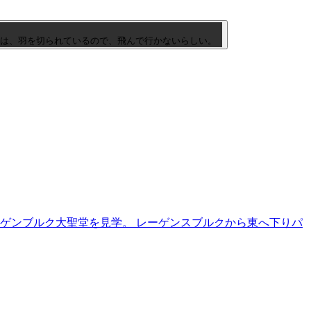
は、羽を切られているので、飛んで行かないらしい。
ゲンブルク大聖堂を見学。 レーゲンスブルクから東へ下りパ