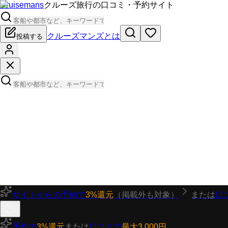
Cruisemans
クルーズ旅行の口コミ・予約サイト
クルーズマンズとは
投稿する
サイトからの予約で
3%還元
（掲載外も対象）
または
口
予約で
3%還元
または
口コミで
最大3,000円