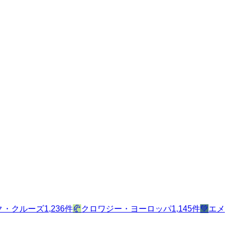
ク・クルーズ
1,236
件
🥐
クロワジー・ヨーロッパ
1,145
件
💚
エメ