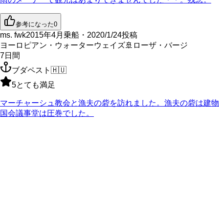
参考になった
0
ms. fwk
2015年4月乗船・2020/1/24投稿
ヨーロピアン・ウォーターウェイズ
🚢
ローザ・バージ
7
日間
ブダペスト
🇭🇺
5
とても満足
マーチャーシュ教会と漁夫の砦を訪れました。漁夫の砦は建物
国会議事堂は圧巻でした。