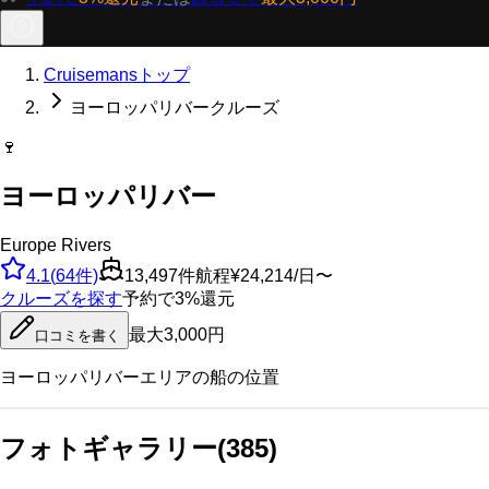
Cruisemansトップ
ヨーロッパリバークルーズ
🍷
ヨーロッパリバー
Europe Rivers
4.1
(
64
件)
13,497
件航程
¥24,214/日〜
クルーズを探す
予約で3%還元
最大3,000円
口コミを書く
ヨーロッパリバー
エリアの船の位置
フォトギャラリー
(
385
)