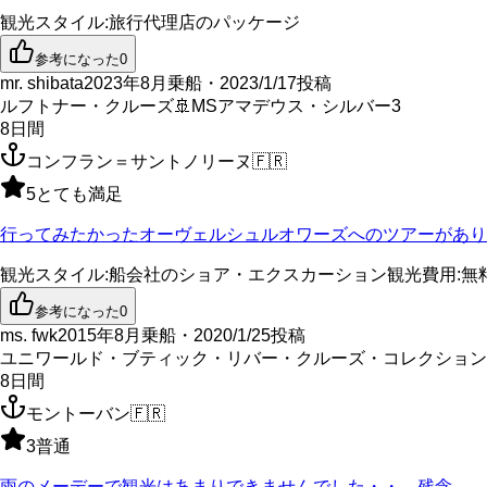
観光スタイル
:
旅行代理店のパッケージ
参考になった
0
mr. shibata
2023年8月乗船・2023/1/17投稿
ルフトナー・クルーズ
🚢
MSアマデウス・シルバー3
8
日間
コンフラン＝サントノリーヌ
🇫🇷
5
とても満足
行ってみたかったオーヴェルシュルオワーズへのツアーがあり
観光スタイル
:
船会社のショア・エクスカーション
観光費用
:
無
参考になった
0
ms. fwk
2015年8月乗船・2020/1/25投稿
ユニワールド・ブティック・リバー・クルーズ・コレクション
8
日間
モントーバン
🇫🇷
3
普通
雨のメーデーで観光はあまりできませんでした・・。残念。