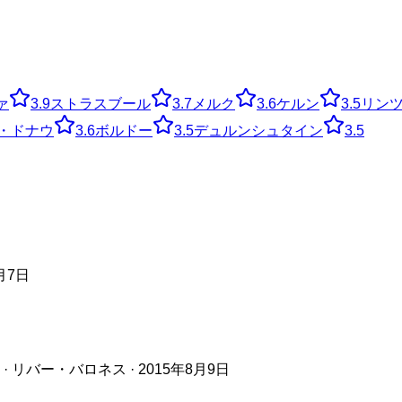
ァ
3.9
ストラスブール
3.7
メルク
3.6
ケルン
3.5
リン
・ドナウ
3.6
ボルドー
3.5
デュルンシュタイン
3.5
月7日
バー・バロネス · 2015年8月9日