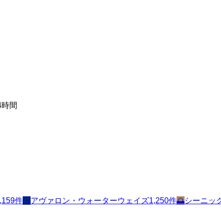
4時間
,159
件
🪟
アヴァロン・ウォーターウェイズ
1,250
件
🌅
シーニッ