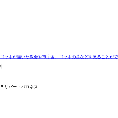
ゴッホが描いた教会や市庁舎、ゴッホの墓などを見ることがで
料
🚢
リバー・バロネス