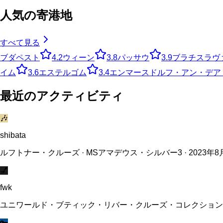
人気の寄港地
すべて見る
ブダペスト
4.2
ウィーン
3.8
パッサウ
3.9
ブラチスラヴ
イム
3.6
エステルゴム
3.4
エンマースドルフ・アン・デア
最近のアクティビティ
🎶
shibata
ルフトナー・クルーズ · MSアマデウス・シルバー3 · 2023年8
💅
fwk
ユニワールド・ブティック・リバー・クルーズ・コレクション · リ
🔑