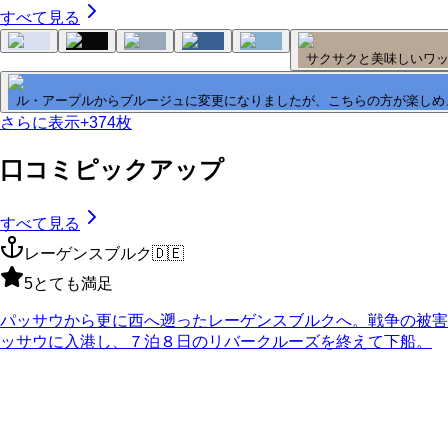
すべて見る
サクサクと美味しいワッ
ル・アープルからブルージュに変更になりましたが、こちらの方が楽しめ
さらに表示
+
374
枚
口コミピックアップ
すべて見る
レーゲンスブルク
🇩🇪
5
とても満足
パッサウから更に西へ遡ったレーゲンスブルクへ。戦争の被害
ッサウに入港し、７泊８日のリバークルーズを終えて下船。