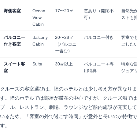
海側客室
Ocean
17〜20㎡
窓あり（開閉不
自然光
View
可）
ストも
Cabin
バルコニー
Balcony
20〜28㎡
バルコニー付き
客室で
付き客室
Cabin
（バルコニ
ごした
ー含む）
スイート客
Suite
30㎡以上
バルコニー＋専
特別な
室
用特典
ジュア
クルーズの客室選びは、陸のホテルとは少し考え方が異なりま
す。陸のホテルでは部屋が滞在の中心ですが、クルーズ船では
プール、レストラン、劇場、ラウンジなど船内施設が充実して
いるため、「客室の外で過ごす時間」が意外と長いのが特徴で
す。