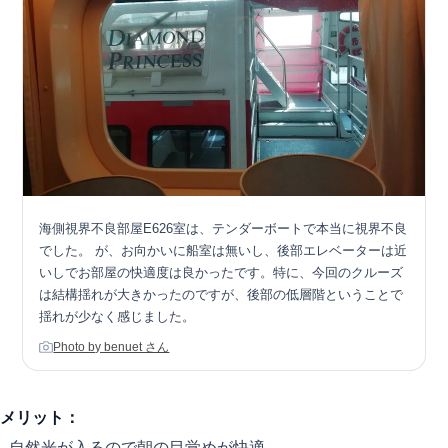
海側視界不良部屋E626室は、テンダーボートで本当に視界不良
でした。 が、お向かいに船室は無いし、後部エレベーターは近
いしでお部屋の快適度は良かったです。特に、今回のクルーズ
は結構揺れが大きかったのですが、後部の低層階ということで
揺れが少なく感じました。
Photo by benuet さん
メリット：
- 自然光が入るので朝の目覚めが快適