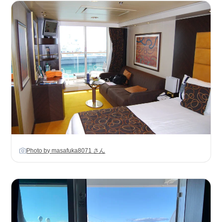
Photo by masafuka8071 さん