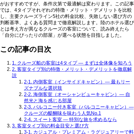
がおすすめですが、条件次第で最適解は変わります。この記事
では、4タイプそれぞれの特徴・メリット・デメリットを比較
し、主要クルーズライン5社の料金比較、失敗しない選び方の
判断基準、よくある質問まで徹底解説します。陸のホテル選び
とは考え方が異なるクルーズの客室について、読み終えたら
「自分にぴったりの部屋」が選べる状態を目指しました。
この記事の目次
1. クルーズ船の客室は4タイプ — まずは全体像を知ろう
2. 客室タイプ別の特徴・メリット・デメリットを徹底解
説
2-1. 内側客室（インサイドキャビン）— 最もリー
ズナブルな選択肢
2-2. 海側客室（オーシャンビューキャビン）— 自
然光と海を感じる部屋
2-3. バルコニー付き客室（バルコニーキャビン）—
クルーズの醍醐味を味わう人気No.1
2-4. スイート客室 — 特別な旅を求めるなら
3. 客室タイプ別の料金目安と選び方
3-1. カジュアル・プレミアム・ラグジュアリーで料