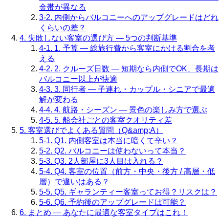
金帯が異なる
3-2. 内側からバルコニーへのアップグレードはどれ
くらいの差？
4. 失敗しない客室の選び方 — 5つの判断基準
4-1. 1. 予算 — 総旅行費から客室にかける割合を考
える
4-2. 2. クルーズ日数 — 短期なら内側でOK、長期は
バルコニー以上が快適
4-3. 3. 同行者 — 子連れ・カップル・シニアで最適
解が変わる
4-4. 4. 航路・シーズン — 景色の楽しみ方で選ぶ
4-5. 5. 船会社ごとの客室クオリティ差
5. 客室選びでよくある質問（Q&amp;A）
5-1. Q1. 内側客室は本当に暗くて辛い？
5-2. Q2. バルコニーは使わないって本当？
5-3. Q3. 2人部屋に3人目は入れる？
5-4. Q4. 客室の位置（前方・中央・後方 / 高層・低
層）で違いはある？
5-5. Q5. ギャランティー客室ってお得？リスクは？
5-6. Q6. 予約後のアップグレードは可能？
6. まとめ — あなたに最適な客室タイプはこれ！