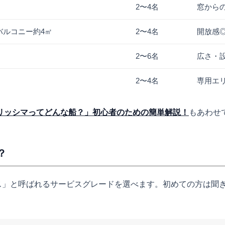
2〜4名
窓から
＋バルコニー約4㎡
2〜4名
開放感
2〜6名
広さ・
2〜4名
専用エ
ベリッシマってどんな船？」初心者のための簡単解説！
もあわせ
？
ス」と呼ばれるサービスグレードを選べます。初めての方は聞