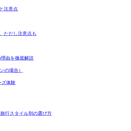
由と注意点
感、ただし注意点も
1の理由を徹底解説
ビンの場合）
ーズ体験
算・旅行スタイル別の選び方