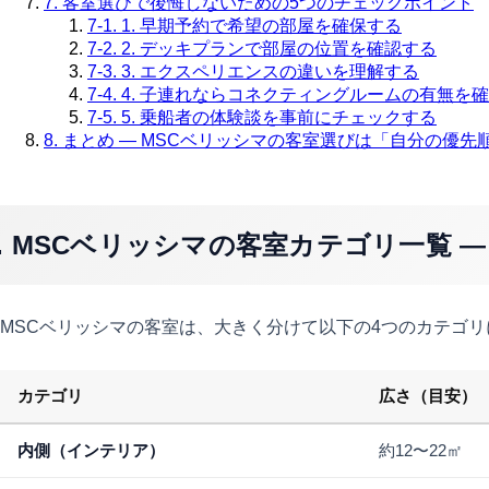
7. 客室選びで後悔しないための5つのチェックポイント
7-1. 1. 早期予約で希望の部屋を確保する
7-2. 2. デッキプランで部屋の位置を確認する
7-3. 3. エクスペリエンスの違いを理解する
7-4. 4. 子連れならコネクティングルームの有無を
7-5. 5. 乗船者の体験談を事前にチェックする
8. まとめ — MSCベリッシマの客室選びは「自分の優
1. MSCベリッシマの客室カテゴリ一覧 
MSCベリッシマの客室は、大きく分けて以下の4つのカテゴ
カテゴリ
広さ（目安）
内側（インテリア）
約12〜22㎡