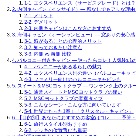
1-1. エクスペリエンス（サービスグレード）とは？
2. 内側キャビン（インサイド）— 窓なしでもアリな理
2-1. メリット
2-2. デメリット
2-3. 内側キャビンはこんな方におすすめ
3. 海側キャビン（オーシャンビュー）— 窓ありの安心
3-1. 窓があることの心理的メリット
3-2. 知っておきたい注意点
3-3. 内側 vs 海側 比較
4. バルコニー付きキャビン — 迷ったらコレ！人気No.
4-1. バルコニーがある暮らしの魅力
4-2. エクスペリエンス別の違い（バルコニーキャ
4-3. ファミリー向けのバルコニーキャビンも
5. スイート＆MSCヨットクラブ — ワンランク上のクル
5-1. 通常スイートとMSCヨットクラブの違い
5-2. MSCヨットクラブの客室タイプ
5-3. こんなシーン・こんな方に向いています
5-4. 世界にたった1室！「クリスタル・キャビン」
6. 【目的別】あなたにおすすめの客室はコレ！ — 予
6-1. 旅行スタイル別おすすめ
6-2. デッキの位置選びも重要