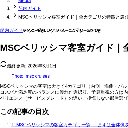
Media
船内ガイド
MSCベリッシマ客室ガイド｜全カテゴリの特徴と選
msc-bellissima-cabin-guide
船内ガイド
/
MSCベリッシマ客室ガイド｜
最終更新:
2026年3月1日
Photo:
msc cruises
MSCベリッシマの客室は大きく4カテゴリ（内側・海側・バル
コスパと満足度のバランスに優れた選択肢。予算重視の方は内
ペリエンス（サービスグレード）の違い、後悔しない部屋選び
この記事の目次
1. MSCベリッシマの客室カテゴリ一覧 — まずは全体