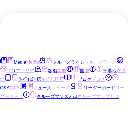
Media
Media
クルーズライン
クルーズライン
エリア
エリア
客船
客船
国
国
寄港地
寄港
地
旅行代理店
旅行代理店
ブログ
ブログ
Q&A
Q&A
ニュース
ニュース
リーダーボード
リー
ダーボード
クルーズマンズとは
クルーズマンズとは