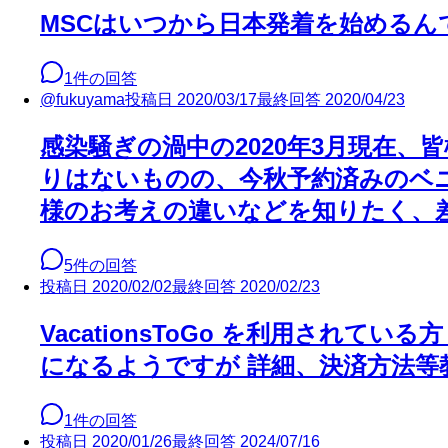
MSCはいつから日本発着を始めるん
1
件の回答
@
fukuyama
投稿日
2020/03/17
最終回答
2020/04/23
感染騒ぎの渦中の2020年3月現在
りはないものの、今秋予約済みのベ
様のお考えの違いなどを知りたく、
5
件の回答
投稿日
2020/02/02
最終回答
2020/02/23
VacationsToGo を利用され
になるようですが 詳細、決済方法等
1
件の回答
投稿日
2020/01/26
最終回答
2024/07/16