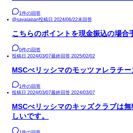
1
件の回答
@
sayajapan
投稿日
2024/06/22
未回答
こちらのポイントを現金振込の場合
0
件の回答
投稿日
2024/03/07
最終回答
2025/02/02
MSCべリッシマのモッツァレラチ
1
件の回答
投稿日
2024/03/07
最終回答
2024/03/07
MSCべリッシマのキッズクラブは
しいです。
1
件の回答