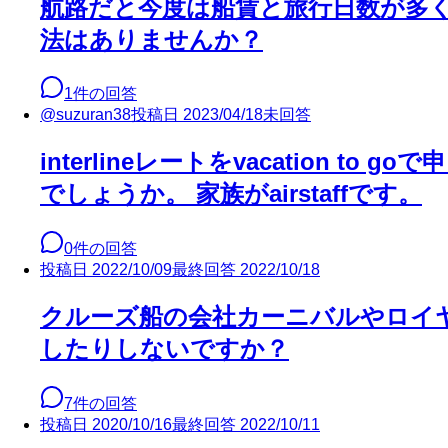
航路だと今度は船賃と旅行日数が多
法はありませんか？
1
件の回答
@
suzuran38
投稿日
2023/04/18
未回答
interlineレートをvacation 
でしょうか。 家族がairstaffです。
0
件の回答
投稿日
2022/10/09
最終回答
2022/10/18
クルーズ船の会社カーニバルやロイ
したりしないですか？
7
件の回答
投稿日
2020/10/16
最終回答
2022/10/11