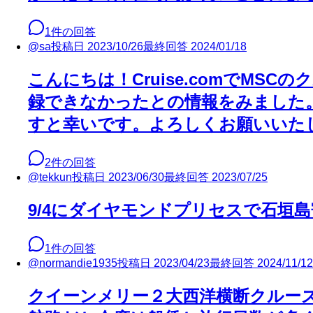
1
件の回答
@
sa
投稿日
2023/10/26
最終回答
2024/01/18
こんにちは！Cruise.comでM
録できなかったとの情報をみました
すと幸いです。よろしくお願いいた
2
件の回答
@
tekkun
投稿日
2023/06/30
最終回答
2023/07/25
9/4にダイヤモンドプリセスで石垣
1
件の回答
@
normandie1935
投稿日
2023/04/23
最終回答
2024/11/12
クイーンメリー２大西洋横断クルー