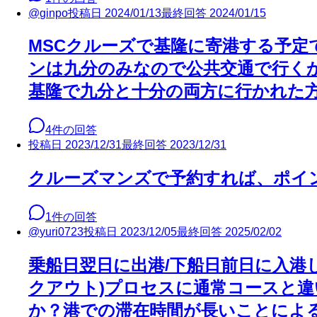
@
ginpo
投稿日
2024/01/13
最終回答
2024/01/15
MSCクルーズで基隆に寄港する予定
ンは九分のみなので公共交通で行く
基隆で九分と十分の両方に行かれた
4
件の回答
投稿日
2023/12/31
最終回答
2023/12/31
クルーズマンズで予約すれば、ポイ
1
件の回答
@
yuri0723
投稿日
2023/12/05
最終回答
2025/02/02
乗船日翌日に出港/下船日前日に入港
クアウト)プロセスに通常コースと違
か？港での滞在時間が長いことによ