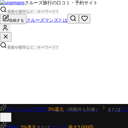
Cruisemans
クルーズ旅行の口コミ・予約サイト
クルーズマンズとは
投稿する
サイトからの予約で
3%還元
（掲載外も対象）
または
口
予約で
3%還元
または
口コミで
最大3,000円