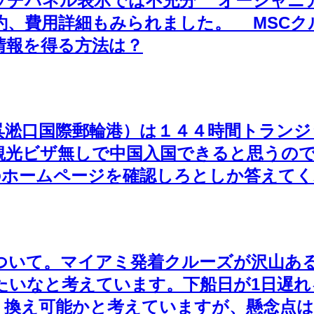
タッチパネル表示では不充分 オーシャニ
約、費用詳細もみられました。 MSCク
情報を得る方法は？
呉淞口国際郵輪港）は１４４時間トランジ
観光ビザ無しで中国入国できると思うの
のホームページを確認しろとしか答えて
ついて。マイアミ発着クルーズが沢山あ
たいなと考えています。下船日が1日遅
り換え可能かと考えていますが、懸念点