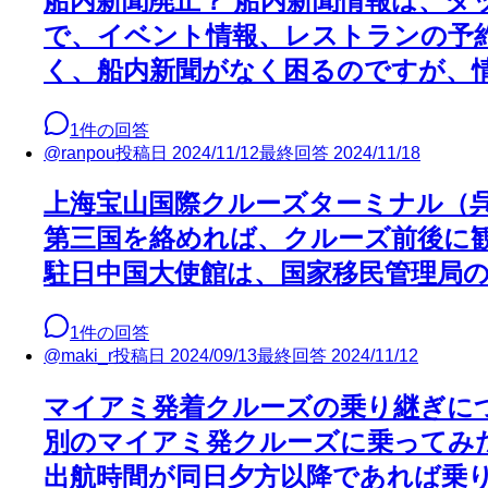
船内新聞廃止？ 船内新聞情報は、
で、イベント情報、レストランの予
く、船内新聞がなく困るのですが、
1
件の回答
@
ranpou
投稿日
2024/11/12
最終回答
2024/11/18
上海宝山国際クルーズターミナル（
第三国を絡めれば、クルーズ前後に
駐日中国大使館は、国家移民管理局
1
件の回答
@
maki_r
投稿日
2024/09/13
最終回答
2024/11/12
マイアミ発着クルーズの乗り継ぎに
別のマイアミ発クルーズに乗ってみ
出航時間が同日夕方以降であれば乗