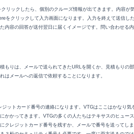
eal #をクリックしたら、個別のクルーズ情報が出てきます。内容
bout a cruise here.”のhereをクリックして入力画面になりま
た内容の回答が送付翌日に届くイメージです。問い合わせる内
積もりは、メールで送られてきたURLを開くか、見積もりの部
れはメールへの返信で依頼することになります。
のクレジットカード番号の連絡になります。VTGはここはかなり
にかかってきます。VTGの多くの人たちはテキサスのヒュー
にクレジットカード番号を残すか、メールで番号を送ってしま
る３桁のセキュリティ番号も必要です。一度に両方送るのでは