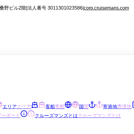
 桑野ビル2階
|
法人番号
3011301023586
|
corp.cruisemans.com
エリア
エリア
客船
客船
国
国
寄港地
寄港地
ダーボード
クルーズマンズとは
クルーズマンズとは