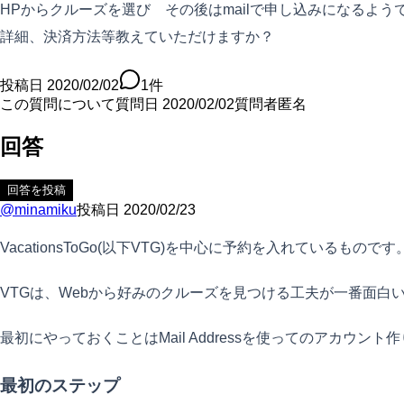
HPからクルーズを選び その後はmailで申し込みになるよう
詳細、決済方法等教えていただけますか？
投稿日
2020/02/02
1
件
この質問について
質問日
2020/02/02
質問者
匿名
回答
回答を投稿
@
minamiku
投稿日
2020/02/23
VacationsToGo(以下VTG)を中心に予約を入れているものです
VTGは、Webから好みのクルーズを見つける工夫が一番面
最初にやっておくことはMail Addressを使ってのアカ
最初のステップ