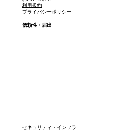
利用規約
プライバシーポリシー
信頼性・届出
総合旅行業務取扱管理者
資格保有
適格請求書発行事業者
T3011301023586
SSL/TLS暗号化通信
セキュリティ・インフラ