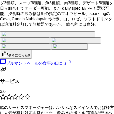
ダ3種類、スープ3種類、魚3種類、肉3種類、デザート5種類を
日々組合せてオーダー可能、また daily specialからも選択可
能。夕食時の飲み物は船の指定のマオウビール、sparklingの
Cava, Canals Nubiola(wine)の赤、白、ロゼ、ソフトドリンク
は追加料金無しで飲放題であった。 総合的には良好。
参考になった
0
プルマントゥールの食事の口コミ
サービス
3.0
船のサービスマネージャーはハンサムなスペイン人でおば様方
に人気が有り対応も良かった。飲み水のボトル(有料)の部屋へ