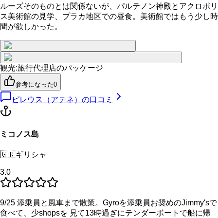
ルーズそのものとは関係ないが、パルテノン神殿とアクロポリ
ス美術館の見学、プラカ地区での昼食。美術館ではもう少し時
間が欲しかった。
観光
:
旅行代理店のパッケージ
参考になった
0
ピレウス（アテネ）
の口コミ
ミコノス島
🇬🇷
ギリシャ
3.0
9/25 添乗員と風車まで散策。Gyroを添乗員お奨めのJimmy'sで
食べて、少shopsを 見て13時過ぎにテンダーボートで船に帰