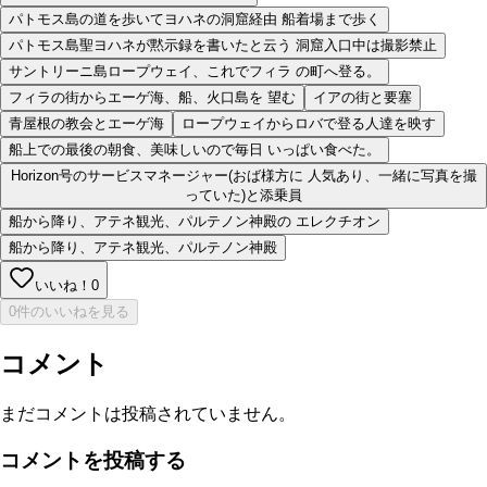
パトモス島の道を歩いてヨハネの洞窟経由 船着場まで歩く
パトモス島聖ヨハネが黙示録を書いたと云う 洞窟入口中は撮影禁止
サントリーニ島ロープウェイ、これでフィラ の町へ登る。
フィラの街からエーゲ海、船、火口島を 望む
イアの街と要塞
青屋根の教会とエーゲ海
ロープウェイからロバで登る人達を映す
船上での最後の朝食、美味しいので毎日 いっぱい食べた。
Horizon号のサービスマネージャー(おば様方に 人気あり、一緒に写真を撮
っていた)と添乗員
船から降り、アテネ観光、パルテノン神殿の エレクチオン
船から降り、アテネ観光、パルテノン神殿
いいね！
0
0件のいいねを見る
コメント
まだコメントは投稿されていません。
コメントを投稿する