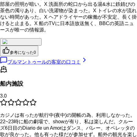
部屋の照明が暗い。X 洗面所の蛇口から出る湯&水に鉄錆びの
茶色の濁りあり、白い洗濯物が染まった。X トイレの水が流れ
ない時間があった。X ヘアドライヤーの稼働が不安定、長く掛
けると止まる。X 船のTVに日本語放送無く、BBCの英語ニュ
ースが唯一の情報源。
参考になった
0
プルマントゥールの客室の口コミ
船内施設
3.0
カジノは有ったが航行中(夜中)の開帳の為、利用しなかった。
22~23時に船の劇場で、showが有り、私は楽しんだ。クルー
ズ6日目のDiario de un Amorはダンス、バレー、オペレッタの
歌が良かった。他も有った様だが参加せず。船外の観光を楽し