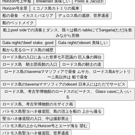
Horizon号上甲板
Breakfast 美味しい
Pools & Jacuzzi
Horizon号全景
ミコノス島カトミリの風車
船の昼食 イカスミパエリア
デュロス島の遺跡、世界遺産
船のベットメイク
船上pool sideでの演奏とダンス、我々は横の tableにてSangaria(ただ)を飲
みながら見物
Gala nightのbeef stake. good
Gala nightのdesert 美味しい
船から見るロードス島の城壁
ロードス島の入口にあった世界七不思議の 巨人像の脚台
ロードス島 騎士団長館の入口
ロードス島の騎士の道
ロードス島のtavernaママソフィアで昼食 ムサカ、ロードス島&サントリ
ーニ島以外は 船で昼食
ロードス島のtavernaママソフィアのdesert 日本人にはただでサービス
ロードス島、考古学博物館のロードスのビーナス、 Glass caseに入っい
る
ロードス島、考古学博物館のモザイク画
パトモス島聖ヨハネ修道院、島の頂上を船の 上から撮る
聖ヨハネ修道院の入口、中は撮影禁止
パトモス島の上からHorizon号とエーゲ海を 望む
パトモス島聖ヨハネ修道院、世界遺産