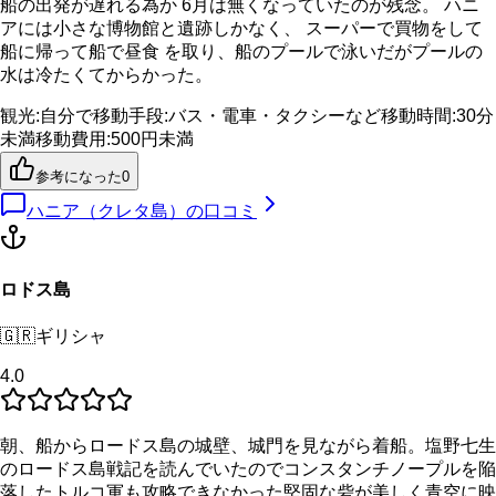
船の出発が遅れる為か 6月は無くなっていたのが残念。 ハニ
アには小さな博物館と遺跡しかなく、 スーパーで買物をして
船に帰って船で昼食 を取り、船のプールで泳いだがプールの
水は冷たくてからかった。
観光
:
自分で
移動手段
:
バス・電車・タクシーなど
移動時間
:
30分
未満
移動費用
:
500円未満
参考になった
0
ハニア（クレタ島）
の口コミ
ロドス島
🇬🇷
ギリシャ
4.0
朝、船からロードス島の城壁、城門を見ながら着船。塩野七生
のロードス島戦記を読んでいたのでコンスタンチノープルを陥
落したトルコ軍も攻略できなかった堅固な砦が美しく青空に映