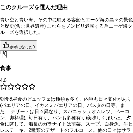
このクルーズを選んだ理由
青い空と青い海、その中に映える客船とエーゲ海の島々の景色
と歴史(含む世界遺産) これらをノンビリ満喫する為エーゲ海ク
ルーズを選択した。
参考になった
0
食事
4.0
朝食&昼食のビュッフェは種類も多く、内容も日々変化があり
(パエリアの日、イカスミパエリアの日、パスタの日等、ま
た、 デザートは日々異なり、スパニッシュオムレツ、ベーコ
ン、卵料理は毎日有り、パンも多種有り)美味しく頂いた。 夕
食に関して、船長のガラナイトは前菜、スープ、白身魚、牛ヒ
レステーキ、2種類のデザートのフルコース。他の日々はサラ