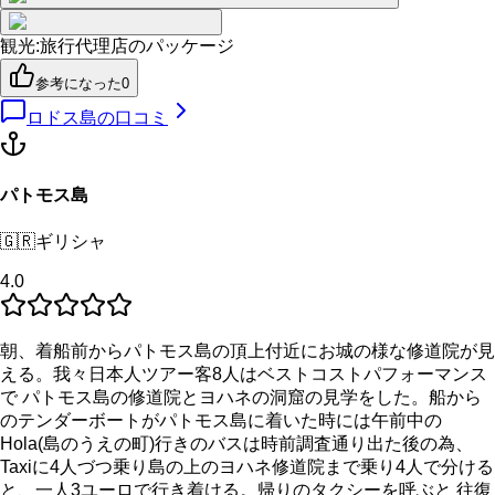
観光
:
旅行代理店のパッケージ
参考になった
0
ロドス島
の口コミ
パトモス島
🇬🇷
ギリシャ
4.0
朝、着船前からパトモス島の頂上付近にお城の様な修道院が見
える。我々日本人ツアー客8人はベストコストパフォーマンス
で パトモス島の修道院とヨハネの洞窟の見学をした。船から
のテンダーボートがパトモス島に着いた時には午前中の
Hola(島のうえの町)行きのバスは時前調査通り出た後の為、
Taxiに4人づつ乗り島の上のヨハネ修道院まで乗り4人で分ける
と、一人3ユーロで行き着ける。帰りのタクシーを呼ぶと 往復