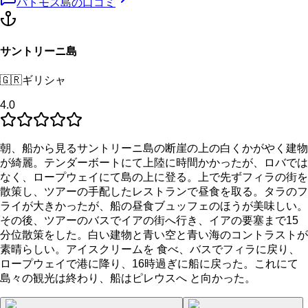
パトモス島
の口コミ
サントリーニ島
🇬🇷
ギリシャ
4.0
朝、船から見るサントリーニ島の断崖の上の白くかがやく建物
が綺麗。テンダーボートにて上陸に時間かかったが、ロバでは
なく、ロープウェイにて島の上に登る。上で先ずフィラの街を
散策し、ツアーの手配したレストランで昼食を取る。タラのフ
ライが大きかったが、船の昼食ブュッフェのほうが美味しい。
その後、ツアーのバスでイアの街へ行き、イアの要塞まで15
分位散策をした。白い建物と青い空と青い海のコントラストが
素晴らしい。アイスクリームを 食べ、バスでフィラに戻り、
ロープウェイで港に降り、16時過ぎに船に戻った。これにて
島々の観光は終わり、船はピレウスへ と向かった。