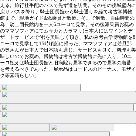
える。旅行社手配のバスで先ず遺を訪問。そのその後城壁内に
戻り バスを降り、騎士団長館から騎士通りを経て考古学博物
館まで、現地ガイド&添乗員と散策。そこで解散、自由時間の
為、騎士団長館内を一人6ユーロで見学。その後添乗員お奨め
のママソフィアにてムサカとカラマリ(日本人にはワインとデ
ザートサービスで付)を美味しく頂き、私のみ考古学博物館を8
ユーロで見学して15時頃船に帰った。ママソフィアは若旦那
の奥さんが日本人で日本語も通じ、サービスも良く、料理も美
味しいのでお奨め。博物館は考古学博物館に先に入り、10ユ
ーロ払えば騎士団長館と旧病院も見学できるので見学の順番
を考えるべきであった。展示品はロードスのビーナス、モザイ
ク等素晴らしい。