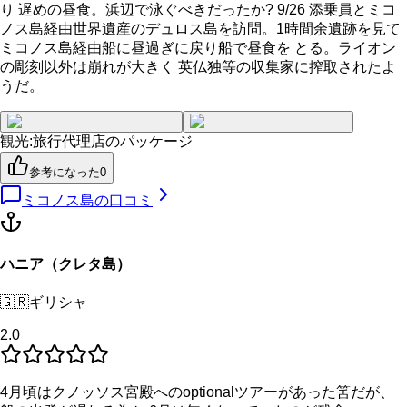
り 遅めの昼食。浜辺で泳ぐべきだったか? 9/26 添乗員とミコ
ノス島経由世界遺産のデュロス島を訪問。1時間余遺跡を見て
ミコノス島経由船に昼過ぎに戻り船で昼食を とる。ライオン
の彫刻以外は崩れが大きく 英仏独等の収集家に搾取されたよ
うだ。
観光
:
旅行代理店のパッケージ
参考になった
0
ミコノス島
の口コミ
ハニア（クレタ島）
🇬🇷
ギリシャ
2.0
4月頃はクノッソス宮殿へのoptionalツアーがあった筈だが、