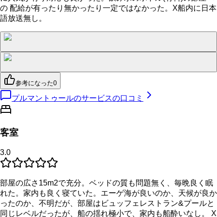
の 配給が有ったり無かったり一定ではなかった。X船内に日本
語放送無し。
参考になった
0
プルマントゥールのサービスの口コミ
客室
3.0
部屋の広さ15m2で充分。ベッドの質も問題無く、毎晩良く眠
れた。家内も良く寝ていた。エーゲ海が良いのか、天候が良か
ったのか、不明だが、部屋はビュッフェレストラン&プールと
同じレベルだったが、船の揺れ極小で、家内も船酔いなし。 X