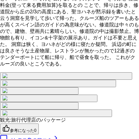
料金(登って来る費用加算)を取るとの ことで、帰りは歩き、修
道院から丘の2/3の高度にある、聖ヨハネが黙示録を書いたと
云う洞窟を見学して歩いて帰った。クルーズ船のツアーもある
が高くスペイン語のガイドの為意味がない。修道院は中々のも
ので、建物、壁画共に素晴らしい。修道院の中は撮影禁止。博
物館も有り、イコン&十字架の展示あり。ガイドは不要と思え
た。 洞窟は狭く、ヨハネがどの様に寝たか疑問。 浜辺の町に
は良さそうな土産物屋、レストランが無かったので12過ぎの
テンダーボートにて船に帰り、船で昼食を取った。 これがク
ルーズの良いところである。
観光
:
旅行代理店のパッケージ
参考になった
0