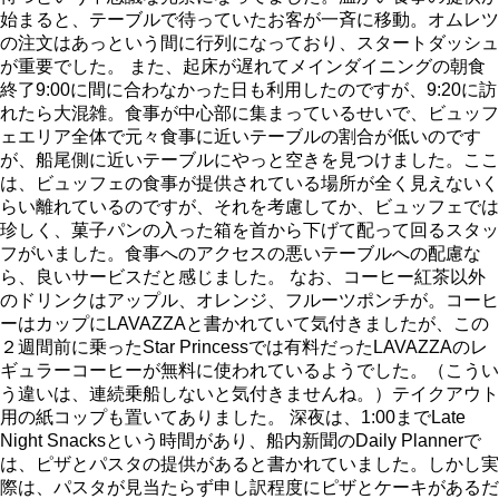
始まると、テーブルで待っていたお客が一斉に移動。オムレツ
の注文はあっという間に行列になっており、スタートダッシュ
が重要でした。 また、起床が遅れてメインダイニングの朝食
終了9:00に間に合わなかった日も利用したのですが、9:20に訪
れたら大混雑。食事が中心部に集まっているせいで、ビュッフ
ェエリア全体で元々食事に近いテーブルの割合が低いのです
が、船尾側に近いテーブルにやっと空きを見つけました。ここ
は、ビュッフェの食事が提供されている場所が全く見えないく
らい離れているのですが、それを考慮してか、ビュッフェでは
珍しく、菓子パンの入った箱を首から下げて配って回るスタッ
フがいました。食事へのアクセスの悪いテーブルへの配慮な
ら、良いサービスだと感じました。 なお、コーヒー紅茶以外
のドリンクはアップル、オレンジ、フルーツポンチが。コーヒ
ーはカップにLAVAZZAと書かれていて気付きましたが、この
２週間前に乗ったStar Princessでは有料だったLAVAZZAのレ
ギュラーコーヒーが無料に使われているようでした。（こうい
う違いは、連続乗船しないと気付きませんね。）テイクアウト
用の紙コップも置いてありました。 深夜は、1:00までLate
Night Snacksという時間があり、船内新聞のDaily Plannerで
は、ピザとパスタの提供があると書かれていました。しかし実
際は、パスタが見当たらず申し訳程度にピザとケーキがあるだ