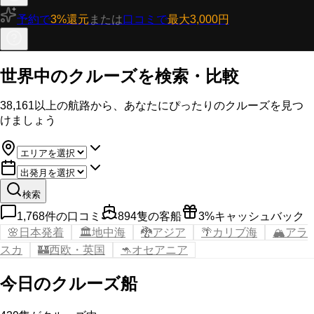
予約で
3%還元
または
口コミで
最大3,000円
世界中のクルーズを検索・比較
38,161
以上の航路から、あなたにぴったりのクルーズを見つ
けましょう
検索
1,768
件の口コミ
894
隻の客船
3%キャッシュバック
🌸
日本発着
🏛️
地中海
🐉
アジア
🌴
カリブ海
🏔️
アラ
スカ
🏰
西欧・英国
🦘
オセアニア
今日のクルーズ船