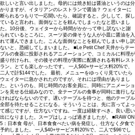
欲しいと言い出しました。母的には焼き鮭は醤油というのは分
かりますが、イタリアンのレストランで醤油？ ウェイターに
断られるつもりで一応聞いたら、確認すると。少しして、探し
ていると言われ、面倒なことを頼んでしまったなと思いまし
た。10分後、ウェイターから時間がかかって申し訳ないと謝
られているところに、スーツ姿の偉そうな人が小皿に醤油を入
れて運んできました。こんな面倒なことを頼んでしまい申し訳
ないと、恐縮してしまいました。 ■Le Petit Chef 天井からテー
ブルの食器に投影されるアニメーションで、コミカルに料理が
盛り付けられ、その後その料理が実際に配膳される有料レスト
ラン。とても楽しかったです。 一人$60+サービス料20%で、
二人で計$144でした。 最初、メニューをゆっくり見ていたら
ウェイターに急かされたのですが、それには理由がありまし
た。というのも、同じ時間のお客全員に、同時にアニメーショ
ンを見せる仕組みなので、全テーブルの食事が同時に進行しな
ければならないのです。遅いテーブルを待つと、他のテーブル
全部を待たせることになる。そういうことは、先に言ってよっ
て感じですが、仕方ないですね。一度は経験すべき、良い思い
出になりました。スープはしょっぱ過ぎましたが。 ■RAW ON
5：日本食 母が、日本食食べたい病を発症し、仕方なく夕食で
予約しました。 一人$40+サービス料20%で、二人で$96でし