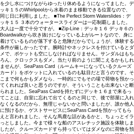
を少し水につけながらゆったり休めるようになってました。デ
ッキ１５のWhirlpoolから水着のまま移動できる位置なので、
同じ日に利用しました。 ■The Perfect Storm Waterslides：デ
ッキ１５ ３本のウォータースライダーは一応制覇しました。
大人は一度で十分ですが。 ■Zip-Line：デッキ１６ デッキ６の
Boardwalkから吹き抜けになっている上がルートなので、身に
着けているものが落下すると危険だからでしょうが、体験する
条件が厳しかったです。腕時計やネックレスを付けているとダ
メで、ポケットも空にしなければなりません。サンダルはもち
ろん、クロックスもダメ。当たり前のように聞こえるかもしれ
ませんが、SeaPass Card（ルームキーになっているクルーズ
カード）をポケットに入れているのも駄目だと言うのです。そ
こまで何もかもダメなら、一時的にでもその場で荷物を預かっ
てくれれば良いと思うのですが、そういうことも出来ないと断
られました。SeaPass Cardを持たずにデッキ１６まで来るっ
てことは、自室に忘れて出てくるのと同じで、後で部屋に入れ
なくなるのだから、無理じゃないかと問いましたが、誰か他人
に預けるか、ゲストサービスにSeaPass Cardを預かってもら
えと言われました。そんな馬鹿な話があるかと、ちょっとイラ
っとしました。今まで様々な船のアスレチック施設を体験しま
したが、クルーズカードすら持っていてはダメなのに荷物を預