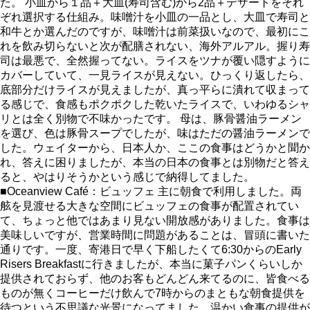
た。 小皿から１品＋大皿(寿司含む)から2品＋デザートをそれ
ぞれ選択する仕組み。味噌汁を小皿の一品とし、大皿で寿司と
和牛とか選んだのですが、味噌汁は前菜扱いなので、最初にこ
れを飲み切らないと次が配膳されない、海外アルアル。握り寿
司は最悪で、全然握ってない。ライスをツナが覆い隠すように
カバーしていて、一見ライスが見えない。ひっくり返したら、
底部分だけライスが見えましたが、真っ平らに潰れて収まって
る感じで、食感もポクポクした乾いたライスで、いわゆるシャ
リとは全く別物で不味かったです。 母は、豚骨醤油ラーメン
を選び、色は豚骨スープでしたが、味はただの醤油ラーメンで
した。ウェイターから、日本人か、ここの食事はどうかと聞か
れ、答えに困りましたが、本当の日本の食事とは別物だと答え
ると、やはりそうかという感じで納得してました。
■Oceanview Café：ビュッフェ 主に朝食で利用しました。両
舷を見渡せる大きな空間にビュッフェの食事が配置されてい
て、ちょっと他ではあまり見ない開放感がありました。食事は
美味しいですが、営業時間に問題があることは、冒頭に書いた
通りです。一度、寄港日で早く下船したくて6:30からのEarly
Risers Breakfastに行きましたが、本当に菓子パンくらいしか
提供されておらず、他のお客もどんどん来てるのに、皆食べる
ものが無くコーヒーだけ飲んで7時からのまともな朝食提供を
待つという不思議な光景になってました。温かい食事の提供が