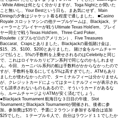
- White Attireは何となく分かりますが、Toga Nightとか聞いた
こと無いし、Your Bestという日も。まあ気にせず、Main
Diningの夕食はジャケット着る程度で通しました。 ■Casino
Royale スロットマシンの他テーブルゲームは、Blackjack、デ
ィーラーとプレイヤーが戦うUltimate Texas Hold'em、プレイ
ヤー同士で戦うTexas Hold'em、Three Card Poker、
Roulette（ダブルゼロのアメリカン）、Five Treasures
Baccarat、Crapsとありました。Blackjackの最低賭け金は、
$15、25、$100、$200とありました。 賭け金をルームチャー
ジで払うと、5%の手数料を上乗せされるのはCelebrityと同じ
で、これはロイヤルカリビアン系列で同じなのかもしれませ
ん。今回、カーニバル系列の船は手数料がかからなかったので
すが、手数料を取るにしても5%は高すぎでした。ATMもあり
ましたが使わなかったので、ターミナルフィーは分かりません
が、クレジットカードによってはターミナルフィーが表示され
ても請求されないものもあるので、そういうカードがあるな
ら、ルームチャージよりATMが安く済むでしょう。
●Blackjack Tournament 航海日な３日目の午後、Slot
TournamentとBlackjack Tournamentが開催され、後者に参
加。参加費は$35で、予選に２ラウンド参加する場合は追加
$25でした。 １テーブル６人で、自分はラウンド１１でしたか