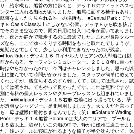
り、給水機も。船首の方に歩くと、デッキ６のフィットネスセ
ンターに入れる階段がありました。船尾に面する椅子もあり、
航跡をまったり見られる唯一の場所も。 ■Central Park：デッ
キ８ Oasis Class以上にしかない公園。デッキ８から吹き抜け
でそのまま空なので、雨の日用に出入口に傘が置いてありまし
た。夜とか静かで散歩するのに最適でした。これが長期クルー
ズなら、ここでゆっくりする時間をもっと取れたでしょうが、
短期だと忙しくて、少ししか利用できなかったのが残念。
■FlowRider：デッキ１６ ロイヤルカリビアンの大型船には以
前からある、サーフィンシミュレーター。２０１８年に乗った
時はやらなかったので、今回はチャレンジしました。思った以
上に並んでいて時間がかかりました。スタッフが簡単に教えて
くれますが、膝立ちするのすら難しくて、試しては流され、試
しては流され。でもやって良かったです。これは無料ですが、
別に有料の個人レッスンやグループレッスンも組まれていまし
た。 ■Whirlpool：デッキ１５右舷 右舷に出っ張っている、壁
が透明なジャグジー。是非利用しましょう。大丈夫だと言って
も、母は壁際に近付きませんでした（笑） ■Solarium Wading
Pool：デッキ１４船首 Solariumは大人のエリアで、プールも
１８歳以上。騒がしいこの船の中で、静かに優雅に過ごせまし
た。浅いプールに寝転がれるような椅子が半分沈んでいて、体