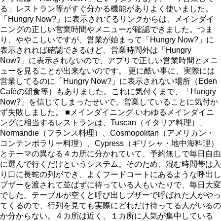
る」レストラン等がすぐ分かる機能がありよく使いました。
「Hungry Now?」に表示されてるリンクからは、メインダイ
ニングの正しい営業時間やメニューが確認できました。つま
り、ややこしいですが、営業が始まって「Hungry Now?」に
表示されれば確認できるけど、営業時間外は「Hungry
Now?」に表示されないので、アプリで正しい営業時間とメニ
ューを見ることが出来ないのです。 更に酷い事に、実際には
営業してるのに「Hungry Now?」に表示されない場所（Eden
Caféの朝食等）もありました。これに気付くまで、「Hungry
Now?」を信じてしまったせいで、営業していることに気付か
ず失敗しました。 ■メインダイニング いわゆるメインダイニ
ングに相当するレストランは、Tuscan（イタリア料理）、
Normandie（フランス料理）、Cosmopolitan（アメリカン・
コンテンポラリー料理）、Cypress（ギリシャ・地中海料理）
とテーマの異なる４カ所に分かれていて、予約無しで毎日自由
に選んで行くだけというシステム。そのため、混む時間帯は入
り口に長蛇の列ができ、よくフードコートにあるような呼出し
ブザーを渡されて並ばずに待っている人もいたりで、毎日大変
でした。テーブルが空くと呼び出しブザーで呼ばれた人がやっ
てくるので、行列を見ても実際にどれだけ待ってる人がいるの
か分からない。４カ所は近く、１カ所に人気が集中している