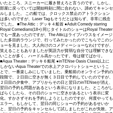
いたところ、スニーカーに履き替えろと言うのです。しかし、
部屋に戻っていては開始時刻に間に合わない。諦めてキャンセ
ルしました。 この船では、クロックス禁止のアトラクション
は多いのですが、Laser Tagもそうだとは知らず、非常に残念
でした。 ■The Attic：デッキ４船首 ●Adult Comedy starring
Royal Comedians(18+) 同じタイトルのショーはRoyal Theater
でも一度あったのですが、The Atticはライブハウスをイメージ
した多目的ラウンジで、行ってみたかったのでこちらでこのシ
ョーを見ました。大人向けのコメディーショーなわけですが、
笑えることもありましたが英語力が貧弱な自分では理解できな
いことが多く、ハードル高かったです。母は寝てばかり。
■Aqua Theater：デッキ６船尾 ●inTENse Oasis Class以上に
しかないAqua Theaterでの水上アクロバットショーというこ
とで、一番楽しみにしていました。乗船前のオンライン予約の
段階で、２日目に空きが無く３日目で予約していたのですが、
２日目の夕食中、アプリからその日と翌日のinTENseが消え、
翌日の予約も問題があるという表示になりました。ところがし
ばらくしたら、その日のショーに空きがあるという表示に変
化。すかさずそれを予約しようとしたのですが、何度やっても
エラー。もしかして、翌日の同じショーの予約があるせいか
と、翌日の予約をキャンセルして試しましたがこれが失敗。ア