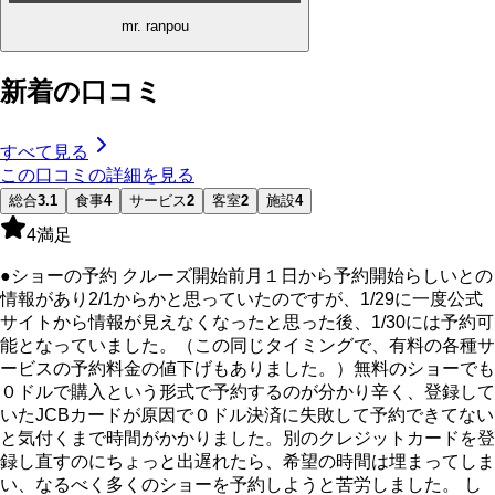
mr. ranpou
新着の口コミ
すべて見る
この口コミの詳細を見る
総合
3.1
食事
4
サービス
2
客室
2
施設
4
4
満足
●ショーの予約 クルーズ開始前月１日から予約開始らしいとの
情報があり2/1からかと思っていたのですが、1/29に一度公式
サイトから情報が見えなくなったと思った後、1/30には予約可
能となっていました。（この同じタイミングで、有料の各種サ
ービスの予約料金の値下げもありました。）無料のショーでも
０ドルで購入という形式で予約するのが分かり辛く、登録して
いたJCBカードが原因で０ドル決済に失敗して予約できてない
と気付くまで時間がかかりました。別のクレジットカードを登
録し直すのにちょっと出遅れたら、希望の時間は埋まってしま
い、なるべく多くのショーを予約しようと苦労しました。 し