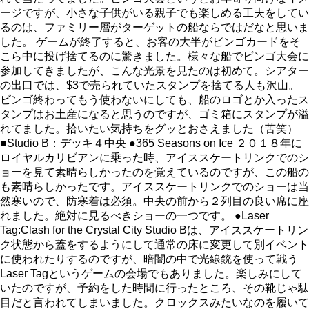
ージですが、小さな子供がいる親子でも楽しめる工夫をしてい
るのは、ファミリー層がターゲットの船ならではだなと思いま
した。 ゲームが終了すると、お客の大半がビンゴカードをそ
こら中に投げ捨てるのに驚きました。様々な船でビンゴ大会に
参加してきましたが、こんな光景を見たのは初めて。シアター
の出口では、$3で売られていたスタンプを捨てる人も沢山。
ビンゴ終わってもう使わないにしても、船のロゴとか入ったス
タンプはお土産になると思うのですが、ゴミ箱にスタンプが溢
れてました。拾いたい気持ちをグッとおさえました（苦笑）
■Studio B：デッキ４中央 ●365 Seasons on Ice ２０１８年に
ロイヤルカリビアンに乗った時、アイススケートリンクでのシ
ョーを見て素晴らしかったのを覚えているのですが、この船の
も素晴らしかったです。アイススケートリンクでのショーは当
然寒いので、防寒着は必須。中央の前から２列目の良い席に座
れました。絶対に見るべきショーの一つです。 ●Laser
Tag:Clash for the Crystal City Studio Bは、アイススケートリン
ク状態から蓋をするようにして通常の床に変更して別イベント
に使われたりするのですが、暗闇の中で光線銃を使って戦う
Laser Tagというゲームの会場でもありました。楽しみにして
いたのですが、予約をした時間に行ったところ、その靴じゃ駄
目だと言われてしまいました。クロックスみたいなのを履いて