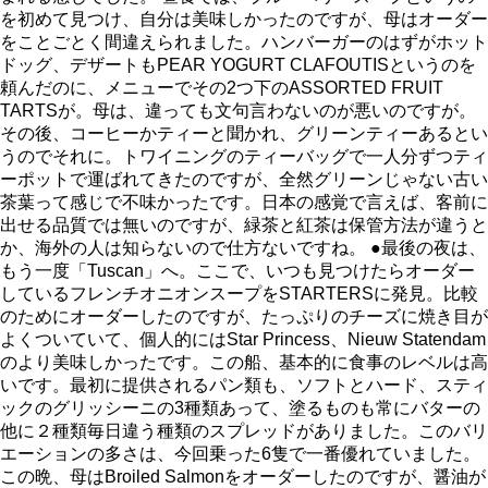
を初めて見つけ、自分は美味しかったのですが、母はオーダー
をことごとく間違えられました。ハンバーガーのはずがホット
ドッグ、デザートもPEAR YOGURT CLAFOUTISというのを
頼んだのに、メニューでその2つ下のASSORTED FRUIT
TARTSが。母は、違っても文句言わないのが悪いのですが。
その後、コーヒーかティーと聞かれ、グリーンティーあるとい
うのでそれに。トワイニングのティーバッグで一人分ずつティ
ーポットで運ばれてきたのですが、全然グリーンじゃない古い
茶葉って感じで不味かったです。日本の感覚で言えば、客前に
出せる品質では無いのですが、緑茶と紅茶は保管方法が違うと
か、海外の人は知らないので仕方ないですね。 ●最後の夜は、
もう一度「Tuscan」へ。ここで、いつも見つけたらオーダー
しているフレンチオニオンスープをSTARTERSに発見。比較
のためにオーダーしたのですが、たっぷりのチーズに焼き目が
よくついていて、個人的にはStar Princess、Nieuw Statendam
のより美味しかったです。この船、基本的に食事のレベルは高
いです。最初に提供されるパン類も、ソフトとハード、スティ
ックのグリッシーニの3種類あって、塗るものも常にバターの
他に２種類毎日違う種類のスプレッドがありました。このバリ
エーションの多さは、今回乗った6隻で一番優れていました。
この晩、母はBroiled Salmonをオーダーしたのですが、醤油が