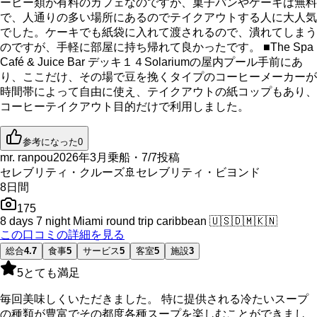
ーヒー類が有料のカフェなのですが、菓子パンやケーキは無料
で、人通りの多い場所にあるのでテイクアウトする人に大人気
でした。ケーキでも紙袋に入れて渡されるので、潰れてしまう
のですが、手軽に部屋に持ち帰れて良かったです。 ■The Spa
Café & Juice Bar デッキ１４Solariumの屋内プール手前にあ
り、ここだけ、その場で豆を挽くタイプのコーヒーメーカーが
時間帯によって自由に使え、テイクアウトの紙コップもあり、
コーヒーテイクアウト目的だけで利用しました。
参考になった
0
mr. ranpou
2026年3月乗船・7/7投稿
セレブリティ・クルーズ
🚢
セレブリティ・ビヨンド
8
日間
175
8 days 7 night Miami round trip caribbean
🇺🇸
🇩🇲
🇰🇳
この口コミの詳細を見る
総合
4.7
食事
5
サービス
5
客室
5
施設
3
5
とても満足
毎回美味しくいただきました。 特に提供される冷たいスープ
の種類が豊富でその都度各種スープを楽しむことができまし