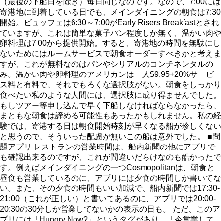
（最後の下船日を除き）毎日同じなのです。なので、7:00には
寄港地に到着している日でも、メインダイニングの朝食は7:30
開始。ビュッフェは6:30～7:00がEarly Risers Breakfastとされ
ていますが、これは簡単な菓子パン程度しか無く、温かい肉や
卵料理は7:00から提供開始。すると、寄港地の時間を無駄にし
ないためにはルームサービスで朝食オーダーすべきかと考えま
すが、これが無料なのはパンやシリアルのコンチネンタルの
み。温かい肉や卵料理のアメリカンは一人$9.95+20%サービ
ス料と有料で、それでもろくな選択肢がない。朝食をしっかり
食べたい私のような人間には、選択肢に成り得ませんでした。
もしツアー等申し込んで早く下船しなければならなかったら、
まともな朝食は諦める可能性もあったかもしれません。私の経
験では、寄港する日は朝食開始時刻が早くなる船が珍しくない
と思うので、そういった配慮が無いこの船は意外でした。 ■問
題アプリ レストランの営業時間は、船内新聞の他にアプリで
も確認出来るのですが、これが間違いだらけなのも酷かったで
す。例えばメインダイニングの一つCosmopolitanは、朝食と
昼食も営業しているのに、アプリには夕食の時間しか書いてな
い。また、その夕食の時間もいい加減で、船内新聞では17:30-
21:00（これが正しい）と書いてあるのに、アプリでは20:00-
20:30の30分しか営業してないかの表示の日も。 ただ、このア
プリには「Hungry Now?」というタグがあり、「今営業して