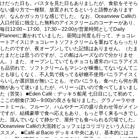
けだった日も。パスタを見た日もありましたが、食欲をそそら
ない盛り方で一種類、放置されてるというと語弊があります
が、なんかガッカリな感じでした。 なお、Oceanview Caféの
入口付近に独立した無料のアイスクリームのコーナーがあり、
毎日12:00～17:00、17:30～22:00が営業時間としてDaily
Plannerに書かれていました。昼間は何度も行って、チョコレ
ートアイスにチョコレートソフトクリームを重ねてもらったり
したのですが、夜オープンしていた記憶はありません。（たま
たまだとは思うのですが、この船はルーズなので分かりませ
ん。）また、オープンしていてもチョコも通常のバニラアイス
も品切れで、ソフトクリームもマシンが稼働してないなんてこ
とも珍しくなく、不人気で残ってる砂糖不使用バニラアイスく
らいしか選択肢が無いことも。そのバニラも、食べたら何か異
物があって迷いましたが、ベリーっぽいので食べてしまいまし
た（苦笑） ■Eden Café：デッキ５船尾 七日目にして初めて、
ここの朝食(7:30～9:00)の良さを知りました。グラノーラやオ
ートミール、フルーツ、ハムやチーズの盛り合わせ等がメイン
ですが、結構豪華で食べ応えもあり、もっと早く来るべきでし
た。混んでいなくて静かで、屋外でも食べられる穴場でした。
Oceanview Caféの大混雑ビュッフェはコリゴリという人にお
ススメ。 ■Café al Bacio デッキ４中央にあり、基本的にはコ