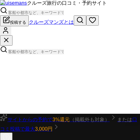
Cruisemans
クルーズ旅行の口コミ・予約サイト
クルーズマンズとは
投稿する
サイトからの予約で
3%還元
（掲載外も対象）
または
口
コミ投稿で最大
3,000円