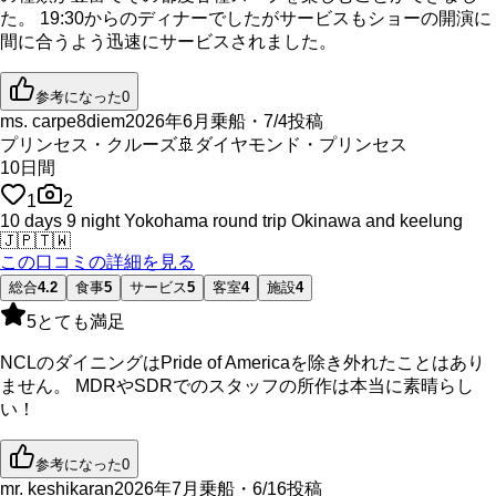
た。 19:30からのディナーでしたがサービスもショーの開演に
間に合うよう迅速にサービスされました。
参考になった
0
ms. carpe8diem
2026年6月乗船・7/4投稿
プリンセス・クルーズ
🚢
ダイヤモンド・プリンセス
10
日間
1
2
10 days 9 night Yokohama round trip Okinawa and keelung
🇯🇵
🇹🇼
この口コミの詳細を見る
総合
4.2
食事
5
サービス
5
客室
4
施設
4
5
とても満足
NCLのダイニングはPride of Americaを除き外れたことはあり
ません。 MDRやSDRでのスタッフの所作は本当に素晴らし
い！
参考になった
0
mr. keshikaran
2026年7月乗船・6/16投稿