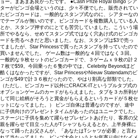
ョー。まあまあ良かったです。 ●Cash Prize Royal Bingo シア
ターがビンゴ会場というのは、少々不便でした。販売されてい
たビンゴカードは、一般的なスタンプ式なのに、シアターなの
でテーブルが無いのです。ビンゴカードを複数購入している人
とか、スタンプ押すのにとても苦労していました。こういう場
所でやるなら、せめてスタンプ式ではなく穴あけ式のビンゴカ
ードを売るべきだと思いました。なお、スタンプは$3で売っ
てましたが、Star Princessで買ったスタンプを持っていたので
買いませんでした。 ゲーム数は一般的な４回ではなく３回。
一般的な９枚セットのビンゴカードで、３ゲームｘ９枚の計２
７枚で$59。今回乗った６隻の中では、Celebrity Beyondほど
酷くはなかったですが、Star PrincessやNieuw Statendamのビ
ンゴが$49で計３６枚だったので、やはり割高な部類でした。
（ただし、ビンゴカード以外にCRACK-ITというプルタブ式の
オプションゲームのカードがもらえました。タブを３カ所剥が
して同じ絵柄がそろうと賞金がもらえるというカードが５枚セ
ットになってました。） ビンゴ自体は普通なのですが、途中
に子供向けのプレゼントタイムがあったのはユニークでした。
ステージに子供を集めて躍らせプレゼントあげたり、客席の父
親を躍らせて目立った人がTシャツもらえるとか。上半身裸に
なって踊ったお父さんが、「あなたはTシャツが必要」と言わ
れて当たってました。ビンゴ大会というとお年寄り向けなイメ