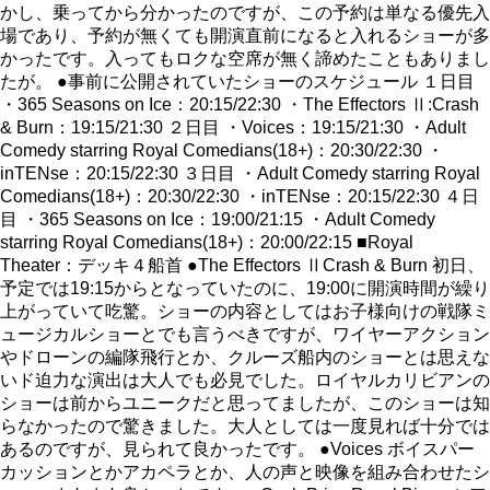
かし、乗ってから分かったのですが、この予約は単なる優先入
場であり、予約が無くても開演直前になると入れるショーが多
かったです。入ってもロクな空席が無く諦めたこともありまし
たが。 ●事前に公開されていたショーのスケジュール １日目
・365 Seasons on Ice：20:15/22:30 ・The Effectors Ⅱ:Crash
& Burn：19:15/21:30 ２日目 ・Voices：19:15/21:30 ・Adult
Comedy starring Royal Comedians(18+)：20:30/22:30 ・
inTENse：20:15/22:30 ３日目 ・Adult Comedy starring Royal
Comedians(18+)：20:30/22:30 ・inTENse：20:15/22:30 ４日
目 ・365 Seasons on Ice：19:00/21:15 ・Adult Comedy
starring Royal Comedians(18+)：20:00/22:15 ■Royal
Theater：デッキ４船首 ●The Effectors ⅡCrash & Burn 初日、
予定では19:15からとなっていたのに、19:00に開演時間が繰り
上がっていて吃驚。ショーの内容としてはお子様向けの戦隊ミ
ュージカルショーとでも言うべきですが、ワイヤーアクション
やドローンの編隊飛行とか、クルーズ船内のショーとは思えな
いド迫力な演出は大人でも必見でした。ロイヤルカリビアンの
ショーは前からユニークだと思ってましたが、このショーは知
らなかったので驚きました。大人としては一度見れば十分では
あるのですが、見られて良かったです。 ●Voices ボイスパー
カッションとかアカペラとか、人の声と映像を組み合わせたシ