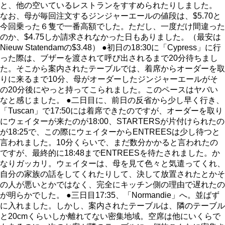
と、他の空いているレストランをすすめられたりしました。
なお、母が毎回注文するジンジャーエールの値段は、$5.70と
今回乗った６隻で一番高額でした。ただし、一度だけ間違った
のか、$4.75しか請求されなかった日もありました。（最安は
Nieuw Statendamの$3.48） ●初日の18:30に「Cypress」に行
った際は、ブザーを渡されて呼び出されるまで20分待ちまし
た。そこから案内されたテーブルでは、着席からオーダーを取
りに来るまで10分、母がオーダーしたジンジャーエールがそ
の20分後にやっと持ってこられました。このペースはヤバい
なと感じました。 ●二日目に、前日の反省から少し早く行き、
「Tuscan」で17:50には着席できたのですが、オーダーを取り
にウェイターが来たのが18:00、STARTERSが片付けられたの
が18:25で、この際にウェイターからENTREESは少し待つと
言われました。10分くらいで、まだ数分かかると言われたの
ですが、最終的に18:48までENTREESを待たされました。か
なりガッカリ。ウェイターは、母を見て色々と気遣ってくれ、
自分の家族の話をしてくれたりして、決して放置されたとかそ
の人が悪いとかではなく、完全にキッチン側の理由で遅れたの
が明らかでした。 ●三日目17:35、「Normandie」へ。並ばず
に入れました。しかし、案内されたテーブルは、隣のテーブル
と20cmくらいしか離れてない密集地域。空席は他にいくらで