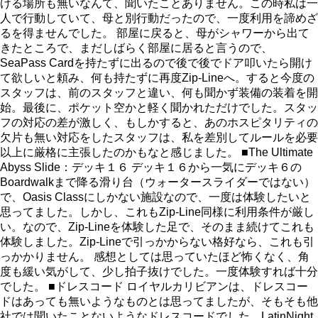
ける場所も無いなんて、聞いたことありません。この時私は一
人で行動していて、母と別行動だったので、一度利用を諦めざ
るを得ませんでした。 部屋に戻ると、母がシャワーから出て
きたところで、まだしばらく部屋に居ると言うので、
SeaPass Cardを持たずに出るので後で後でドア叩いたら開け
て欲しいと頼み、何も持たずに再度Zip-Lineへ。すると今度の
スタッフは、前のスタッフと違い、何も聞かず装備の装着を開
始。最後に、ポケット空かと軽く聞かれただけでした。スタッ
フの対応の差が激しく、もしかすると、あのホスピタリティの
欠片も無い対応をしたスタッフは、私を差別してルールを必要
以上に厳格に主張したのかもなと感じました。 ■The Ultimate
Abyss Slide：デッキ１６ デッキ１６から一気にデッキ６の
Boardwalkまで降る滑り台（ウォータースライダーではない）
で、Oasis Classにしかない施設なので、一度は体験したいと
思ってました。しかし、これもZip-Line同様に利用条件が厳し
い。なので、Zip-Lineを体験した足で、そのまま続けてこれも
体験しました。Zip-Lineで引っかからない格好なら、これも引
っかかりません。 感想としては思っていたほど怖くなく、角
度も緩い気がして、少し拍子抜けでした。一度体験すれば十分
でした。 ■ドレスコード ロイヤルカリビアンは、ドレスコー
ドはあっても無いようなものとは思ってましたが、そもそも他
社では聞いたことないようなドレスコードでした。LatinNight