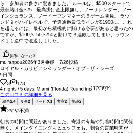
ら、参加者の多さに驚きました。 ルールは、$500スタートで
最低賭け金$25、最高掛け金上限無し。ノーサレンダー、ノー
インシュランス、ノーイーブンマネーの６ゲーム勝負。 ラウ
ンド９がハイレベルで、予選通過最低ラインが$1900に。これ
を超えるには、最初から積極的に賭ける必要があると思ったの
ですが、$100,$150,$250と賭けて３連敗してしまい、ラウン
ド１１途中で敗退しました。
参考になった
0
mr. ranpou
2026年3月乗船・7/26投稿
ロイヤル・カリビアン
🚢
ワンダー・オブ・ザ・シーズ
5
日間
3
173
4 nights / 5 days, Miami (Florida) Round trip
🇺🇸
🇧🇸
この口コミの詳細を見る
総合
2.4
食事
2
サービス
1
客室
2
施設
2
2
やや不満
朝食の時間に問題がありました。寄港の有無や到着時間に関係
無く、メインダイニングもビュッフェも、朝食の営業時間が