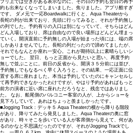
プリ上では空きがある表示なのに、その日の予約も翌日の再予
約も出来なくなってしまいました。焦りました。アプリ酷すぎ
です。 ダメ元で一応Boardwalkに行くと、Aqua Theaterから
長蛇の列が出来ており、先頭に行ってみると、それが予約無し
の列でした。予約有りの入口は別になっていて、そちらはどん
どん入場しており、席は自由なので良い場所はどんどん埋まっ
ていく。開演直前に予約無しの入場が始まった頃には、端の席
しかありませんでした。長蛇の列だったので諦めてましたが、
それでもなんとか座れ一安心。これが期待以上に素晴らしいシ
ョーでした。 翌日、もっと正面から見たいと思い、再度予約
無しで並ぶことに。前日の反省から、開演３５分前には並び、
予約無しでもなるべく早く入ろうと。その結果、一応正面に位
置する席に座れました。本当は予約していたのにキャンセルし
て再予約できなかったわけですが、やはり予約があればもっと
前方の演者に近い席に座れただろうなと、残念ではありまし
た。 なお、船尾側のバルコニー客室の人が、上からショーを
見下ろしていて、あれはちょっと羨ましかったです。
■Jogging Track：デッキ５ Aqua Theaterの横から降りる階段
があり、降りてみたら発見しました。Aqua Theaterの奥に窓
があり、時々そこを歩いている人が客席側から見えて、何があ
るのかなと不思議だったのですが、それがJogging Trackでし
た。一周０.６７km。途中に休憩スペースのような場所もあ