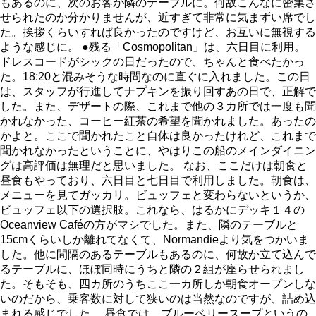
もあるのに、次のお客が隣のテーブルに。何故こんなに密集さ
せられたのか分かりませんが、近すぎて非常に気まずい席でし
た。挨拶くらいすれば良かったのですけど、お互いに無視する
ような感じに。 ●残る「Cosmopolitan」は、六日目に利用。
ドレスコードがシックの日だったので、ちゃんと食べたかっ
た。18:20と混みそうな時間なのに直ぐに入れました。この日
は、スタッフが行進してナプキンを振り回すあの日で、正解で
した。また、デザートの際、これまで他の３カ所では一度も聞
かれなかった、コーヒー紅茶の希望を聞かれました。あったの
かよと。ここで聞かれたこと自体は良かったけれど、これまで
聞かれなかったということに、やはりこの船のメインダイニン
グは高評価は無理だと思いました。 なお、ここだけは朝食と
昼食もやっており、六日目と七日目で利用しました。朝食は、
メニューを見てガッカリ。ビュッフェと変わらないというか、
ビュッフェ以下の選択肢。これなら、はるかにデッキ１４の
Oceanview Caféの方がマシでした。また、隣のテーブルと
15cmくらいしか離れてなくて、Normandieより気をつかいま
した。他に間隔のあるテーブルもあるのに、何故か立て込んで
るテーブルに、ほぼ同時にうちと隣の２組が座らせられまし
た。そもそも、四カ所のうちここ一カ所しか朝食オープンしな
いのだから、乗客数に対して狭いのは当然なのですが、詰め込
まれる感じでした。 昼食では、ブルーベリースープというの