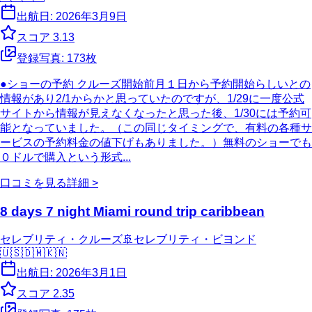
出航日:
2026年3月9日
スコア
3.13
登録写真:
173
枚
●ショーの予約 クルーズ開始前月１日から予約開始らしいとの
情報があり2/1からかと思っていたのですが、1/29に一度公式
サイトから情報が見えなくなったと思った後、1/30には予約可
能となっていました。（この同じタイミングで、有料の各種サ
ービスの予約料金の値下げもありました。）無料のショーでも
０ドルで購入という形式...
口コミを見る
詳細 >
8 days 7 night Miami round trip caribbean
セレブリティ・クルーズ
🚢
セレブリティ・ビヨンド
🇺🇸
🇩🇲
🇰🇳
出航日:
2026年3月1日
スコア
2.35