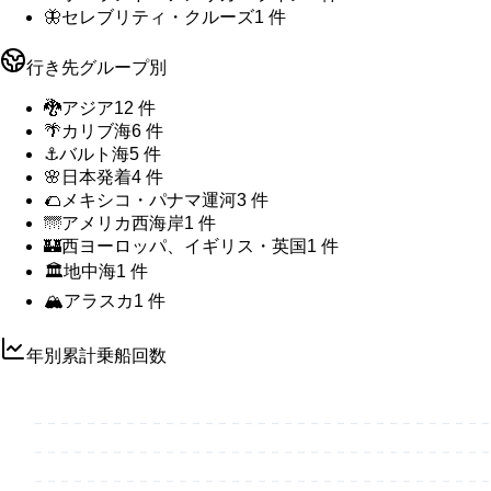
🦋
セレブリティ・クルーズ
1
件
行き先グループ別
🐉
アジア
12
件
🌴
カリブ海
6
件
⚓
バルト海
5
件
🌸
日本発着
4
件
🌮
メキシコ・パナマ運河
3
件
🌁
アメリカ西海岸
1
件
🏰
西ヨーロッパ、イギリス・英国
1
件
🏛️
地中海
1
件
🏔️
アラスカ
1
件
年別累計乗船回数