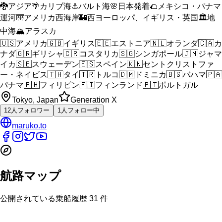
🐉
アジア
🌴
カリブ海
⚓
バルト海
🌸
日本発着
🌮
メキシコ・パナマ
運河
🌁
アメリカ西海岸
🏰
西ヨーロッパ、イギリス・英国
🏛️
地
中海
🏔️
アラスカ
🇺🇸
アメリカ
🇬🇧
イギリス
🇪🇪
エストニア
🇳🇱
オランダ
🇨🇦
カ
ナダ
🇬🇷
ギリシャ
🇨🇷
コスタリカ
🇸🇬
シンガポール
🇯🇲
ジャマ
イカ
🇸🇪
スウェーデン
🇪🇸
スペイン
🇰🇳
セントクリストファ
ー・ネイビス
🇹🇭
タイ
🇹🇷
トルコ
🇩🇲
ドミニカ
🇧🇸
バハマ
🇵🇦
パナマ
🇵🇭
フィリピン
🇫🇮
フィンランド
🇵🇹
ポルトガル
Tokyo, Japan
Generation X
12
人
フォロワー
1
人
フォロー中
maruko.to
航路マップ
公開されている乗船履歴
31
件