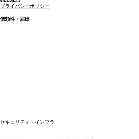
プライバシーポリシー
信頼性・届出
総合旅行業務取扱管理者
資格保有
適格請求書発行事業者
T3011301023586
SSL/TLS暗号化通信
セキュリティ・インフラ