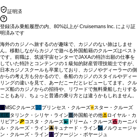
証明済
登録済み乗船履歴の内、80%以上が Cruisemans Inc. により証
明済みです
海外のカジノへ旅するのが趣味で、カジノのない旅はしませ
ん。移動しながらカジノで遊べる外国船籍のクルーズはベスト
です。前職は、筑波宇宙センターでJAXAの特許出願の仕事を
していた特許とコンテンツの１級知的財産管理技能士ですが、
日本カジノスクールも卒業しており、カジノやディーラーの側
からの考え方も分かるので、各船のカジノのスタイルやディー
リングの違いを見て、あーだこーだとレビューしてます。クル
ーズ船のカジノからの招待や、リワードで無料乗船したりする
こともあり、ちょっと普通の乗り方とは違うかもしれません。
💎
MSCクルーズ
🧜‍♀️
プリンセス・クルーズ
⭐
スター・クルーズ
🇪🇪
タリンク・シリヤ・ライン
🚢
外国船その他
⚓
ロイヤル・カ
リビアン
🍕
コスタ・クルーズ
💫
ドリーム・クルーズ
🎪
カーニバ
ル・クルーズ・ライン
🎩
キュナード・ライン
🗽
ノルウェージャ
ン・クルーズ・ライン
🎸
ヴァージン・ボヤージュ