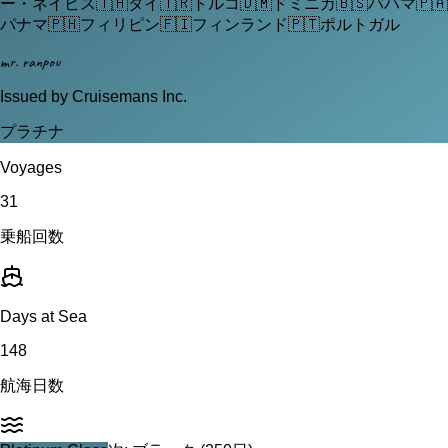
ー・ネイビス
🇹🇭
タイ
🇹🇷
トルコ
🇩🇲
ドミニカ
🇧🇸
バハマ
🇵🇦
パナマ
🇵🇭
フィリピン
🇫🇮
フィンランド
🇵🇹
ポルトガル
mr. ranpou
Issued by Cruisemans Inc.
プラチナ
Voyages
31
乗船回数
Days at Sea
148
航海日数