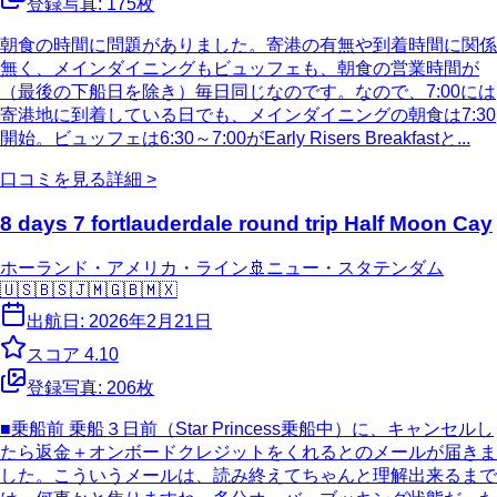
登録写真:
175
枚
朝食の時間に問題がありました。寄港の有無や到着時間に関係
無く、メインダイニングもビュッフェも、朝食の営業時間が
（最後の下船日を除き）毎日同じなのです。なので、7:00には
寄港地に到着している日でも、メインダイニングの朝食は7:30
開始。ビュッフェは6:30～7:00がEarly Risers Breakfastと...
口コミを見る
詳細 >
8 days 7 fortlauderdale round trip Half Moon Cay
ホーランド・アメリカ・ライン
🚢
ニュー・スタテンダム
🇺🇸
🇧🇸
🇯🇲
🇬🇧
🇲🇽
出航日:
2026年2月21日
スコア
4.10
登録写真:
206
枚
■乗船前 乗船３日前（Star Princess乗船中）に、キャンセルし
たら返金＋オンボードクレジットをくれるとのメールが届きま
した。こういうメールは、読み終えてちゃんと理解出来るまで