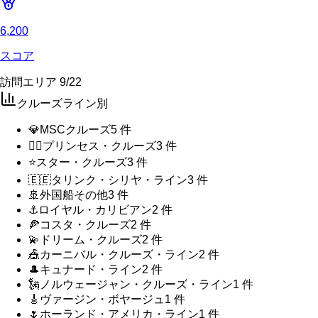
6,200
スコア
訪問エリア
9
/
22
クルーズライン別
💎
MSCクルーズ
5
件
🧜‍♀️
プリンセス・クルーズ
3
件
⭐
スター・クルーズ
3
件
🇪🇪
タリンク・シリヤ・ライン
3
件
🚢
外国船その他
3
件
⚓
ロイヤル・カリビアン
2
件
🍕
コスタ・クルーズ
2
件
💫
ドリーム・クルーズ
2
件
🎪
カーニバル・クルーズ・ライン
2
件
🎩
キュナード・ライン
2
件
🗽
ノルウェージャン・クルーズ・ライン
1
件
🎸
ヴァージン・ボヤージュ
1
件
🌷
ホーランド・アメリカ・ライン
1
件