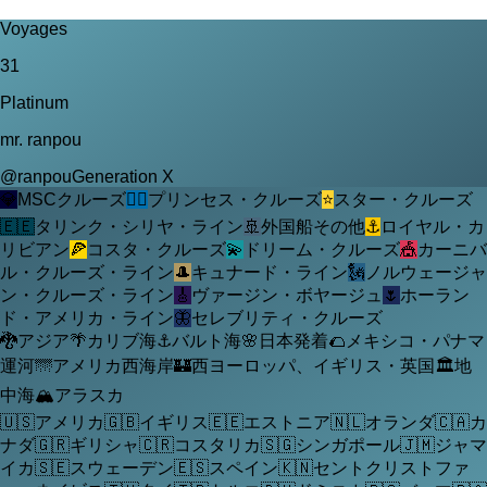
Voyages
31
Platinum
mr. ranpou
@
ranpou
Generation X
💎
MSCクルーズ
🧜‍♀️
プリンセス・クルーズ
⭐
スター・クルーズ
🇪🇪
タリンク・シリヤ・ライン
🚢
外国船その他
⚓
ロイヤル・カ
リビアン
🍕
コスタ・クルーズ
💫
ドリーム・クルーズ
🎪
カーニバ
ル・クルーズ・ライン
🎩
キュナード・ライン
🗽
ノルウェージャ
ン・クルーズ・ライン
🎸
ヴァージン・ボヤージュ
🌷
ホーラン
ド・アメリカ・ライン
🦋
セレブリティ・クルーズ
🐉
アジア
🌴
カリブ海
⚓
バルト海
🌸
日本発着
🌮
メキシコ・パナマ
運河
🌁
アメリカ西海岸
🏰
西ヨーロッパ、イギリス・英国
🏛️
地
中海
🏔️
アラスカ
🇺🇸
アメリカ
🇬🇧
イギリス
🇪🇪
エストニア
🇳🇱
オランダ
🇨🇦
カ
ナダ
🇬🇷
ギリシャ
🇨🇷
コスタリカ
🇸🇬
シンガポール
🇯🇲
ジャマ
イカ
🇸🇪
スウェーデン
🇪🇸
スペイン
🇰🇳
セントクリストファ