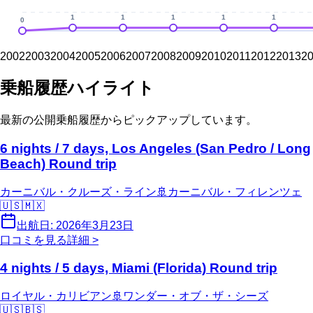
1
1
1
1
1
0
2002
2003
2004
2005
2006
2007
2008
2009
2010
2011
2012
2013
2
乗船履歴ハイライト
最新の公開乗船履歴からピックアップしています。
6 nights / 7 days, Los Angeles (San Pedro / Long
Beach) Round trip
カーニバル・クルーズ・ライン
🚢
カーニバル・フィレンツェ
🇺🇸
🇲🇽
出航日:
2026年3月23日
口コミを見る
詳細 >
4 nights / 5 days, Miami (Florida) Round trip
ロイヤル・カリビアン
🚢
ワンダー・オブ・ザ・シーズ
🇺🇸
🇧🇸