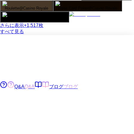
Roulette@Casino Royale
Three Card Poker@Casino Royale
Three Card Poker@Casino Royale
さらに表示
+
1,517
枚
すべて見る
Q&A
Q&A
ブログ
ブログ