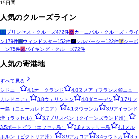
15
日間
人気のクルーズライン
🧜‍♀️
プリンセス・クルーズ
472
件
🎪
カーニバル・クルーズ・ライ
ン
179
件
⛵
ウィンドスター
152
件
🪶
シルバーシー
122
件
🍸
シーボ
ーン
75
件
⚔️
バイキング・クルーズ
72
件
人気の寄港地
すべて見る
シドニー
4.1
オークランド
4.0
ヌメア（フランス領ニュー
カレドニア）
3.8
ウェリントン
4.0
ダニーデン
3.7
リフ
ー島（ニューカレドニア）
4.1
タウランガ
3.9
アイランド
湾（ラッセル）
3.7
ブリスベン（クイーンズランド州）
3.5
ポートビラ（エファテ島）
3.8
ミステリー島
4.1
メル
ボルン（ビクトリア州）
3.9
アカロア
3.4
ラウトカ
3.5