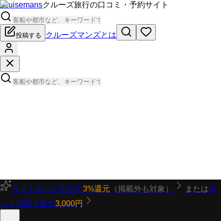
Cruisemans
クルーズ旅行の口コミ・予約サイト
クルーズマンズとは
投稿する
サイトからの予約で
3%還元
（掲載外も対象）
または
口
コミ投稿で最大
3,000円