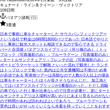
キュナード・ライン
🚢
クイーン・ヴィクトリア
109
日間
バヌアツ諸島
🇻🇺
3
普通
日本で事前に車をチャーターした サウスパシフィックツアー
という会社で料金は6時間18000バツであった 日本語でやりと
りし事前に観光スポットも相談できるので安心できる ドライ
バーと合流後 バヌアツスカイブリッジ（吊り橋のみ） ↓ トッ
プロック（写真撮影のみ） ↓ ブルーラグーン（写真撮影のみ）
↓ タートルサンクチュアリ ↓ フレンチの丘（写真撮影のみ） ↓
ポートビラマーケットで解散 といった流れで観光した ランチ
はトップロックで食べた 島内は公共交通機関は不便のため車
が必須である 寄港地ツアーは高額なので人数が2人以上の場合
は車をチャーターしたほうが良さそうなかんじだ。 加工地と
してはバヌアツスカイブリッジが1番面白かった。ただし四駆
の車でないと行く事が出来ないので注意が必要だ。逆にタート
ルサンクチュアリは入場料が高いわりにあまり見るものがない
ので時間があれば訪れればよいであろう。 ブルーラグーンも
景色は良いがせっかくいくなら水着を持っていくことをおすす