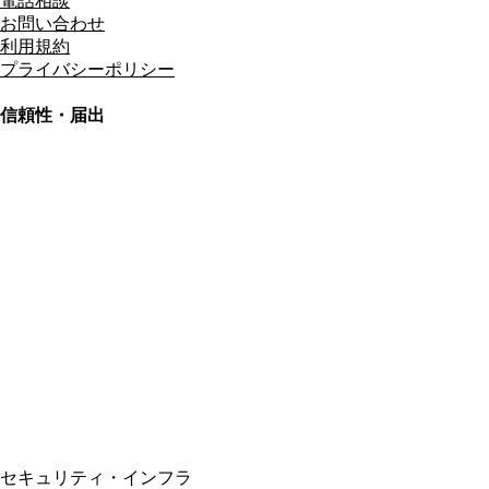
電話相談
お問い合わせ
利用規約
プライバシーポリシー
信頼性・届出
総合旅行業務取扱管理者
資格保有
適格請求書発行事業者
T3011301023586
SSL/TLS暗号化通信
セキュリティ・インフラ