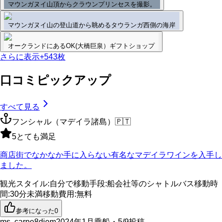
マウンガヌイ山頂からクラウンプリンセスを撮影。
マウンガヌイ山の登山道から眺めるタウランガ西側の海岸
オークランドにあるOK(大橋巨泉）ギフトショップ
さらに表示
+
543
枚
口コミピックアップ
すべて見る
フンシャル（マデイラ諸島）
🇵🇹
5
とても満足
商店街でなかなか手に入らない有名なマデイラワインを入手し
ました。
観光スタイル
:
自分で
移動手段
:
船会社等のシャトルバス
移動時
間
:
30分未満
移動費用
:
無料
参考になった
0
ms. carpe8diem
2024年1月乗船・5/9投稿