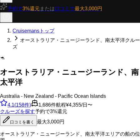
予約で
3%還元
または
口コミで
最大3,000円
Cruisemansトップ
オーストラリア・ニュージーランド、南太平洋クルー
ズ
🦘
オーストラリア・ニュージーランド、南
太平洋
Australia - New Zealand - Pacific Ocean Islands
4.1
(
158
件)
1,686
件航程
¥4,355/日〜
クルーズを探す
予約で3%還元
最大3,000円
口コミを書く
オーストラリア・ニュージーランド、南太平洋
エリアの船の位