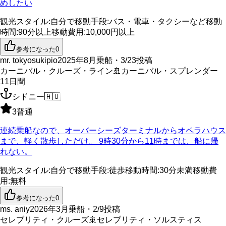
めしたい
観光スタイル
:
自分で
移動手段
:
バス・電車・タクシーなど
移動
時間
:
90分以上
移動費用
:
10,000円以上
参考になった
0
mr. tokyosukipio
2025年8月乗船・3/23投稿
カーニバル・クルーズ・ライン
🚢
カーニバル・スプレンダー
11
日間
シドニー
🇦🇺
3
普通
連続乗船なので、オーバーシーズターミナルからオペラハウス
まで、軽く散歩しただけ。 9時30分から11時までは、船に帰
れない。
観光スタイル
:
自分で
移動手段
:
徒歩
移動時間
:
30分未満
移動費
用
:
無料
参考になった
0
ms. aniy
2026年3月乗船・2/9投稿
セレブリティ・クルーズ
🚢
セレブリティ・ソルスティス