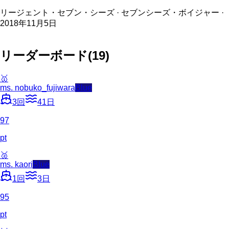
リージェント・セブン・シーズ · セブンシーズ・ボイジャー ·
2018年11月5日
リーダーボード
(
19
)
🥇
ms. nobuko_fujiwara
Blue
3
回
41
日
97
pt
🥈
ms. kaori
Blue
1
回
3
日
95
pt