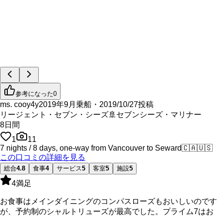
参考になった
0
ms. cooy4y
2019年9月乗船・2019/10/27投稿
リージェント・セブン・シーズ
🚢
セブンシーズ・マリナー
8
日間
1
11
7 nights / 8 days, one-way from Vancouver to Seward
🇨🇦
🇺🇸
この口コミの詳細を見る
総合
4.8
食事
4
サービス
5
客室
5
施設
5
4
満足
お食事はメインダイニングのコンパスローズもおいしいのです
が、予約制のシャルトリューズが最高でした。プライム7はお