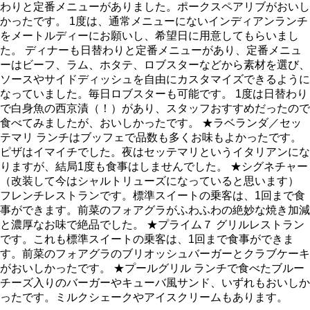
わりと定番メニューがありました。ポークスペアリブがおいし
かったです。 1度は、通常メニューにないインディアンランチ
をメートルディーにお願いし、希望日に用意してもらいまし
た。 ディナーも日替わりと定番メニューがあり、定番メニュ
ーはビーフ、ラム、ホタテ、ロブスターなどから素材を選び、
ソースやサイドディッシュを自由にカスタマイズできるように
なっていました。毎日ロブスターも可能です。 1度は日替わり
で白身魚の西京漬（！）があり、スタッフおすすめだったので
食べてみましたが、おいしかったです。 ★ラベランダ／セッ
テマリ ランチはブッフェで品数も多くお味もよかったです。
ピザはイマイチでした。夜はセッテマリというイタリアンにな
りますが、結局1度も食事はしませんでした。 ★シグネチャー
（改装して今はシャルトリューズになっていると思います）
フレンチレストランです。標準スイートの乗客は、1回まで食
事ができます。前菜のフォアグラがふわふわの絶妙な焼き加減
と濃厚なお味で絶品でした。 ★プライム７ グリルレストラン
です。これも標準スイートの乗客は、1回まで食事ができま
す。前菜のフォアグラのブリオッシュバーガーとクラブケーキ
がおいしかったです。 ★プールグリル ランチで食べたブルー
チーズ入りのバーガーやキューバ風サンド、いずれもおいしか
ったです。ミルクシェークやアイスクリームもあります。