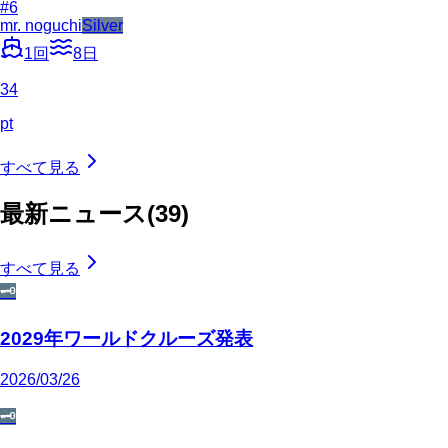
#
6
mr. noguchi
Silver
1
回
8
日
34
pt
すべて見る
最新ニュース
(
39
)
すべて見る
🗝️
2029年ワールドクルーズ発表
2026/03/26
🗝️