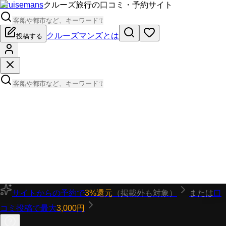
Cruisemans
クルーズ旅行の口コミ・予約サイト
クルーズマンズとは
投稿する
サイトからの予約で
3%還元
（掲載外も対象）
または
口
コミ投稿で最大
3,000円