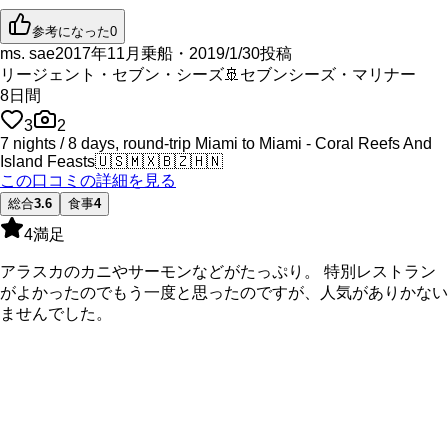
参考になった
0
ms. sae
2017年11月乗船・2019/1/30投稿
リージェント・セブン・シーズ
🚢
セブンシーズ・マリナー
8
日間
3
2
7 nights / 8 days, round-trip Miami to Miami - Coral Reefs And
Island Feasts
🇺🇸
🇲🇽
🇧🇿
🇭🇳
この口コミの詳細を見る
総合
3.6
食事
4
4
満足
アラスカのカニやサーモンなどがたっぷり。 特別レストラン
がよかったのでもう一度と思ったのですが、人気がありかない
ませんでした。