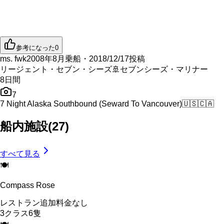
参考になった
0
ms. fwk
2008年8月乗船・2018/12/17投稿
リージェント・セブン・シーズ
🚢
セブンシーズ・マリナー
8
日間
7
7 Night Alaska Southbound (Seward To Vancouver)
🇺🇸
🇨🇦
船内施設
(
27
)
すべて見る
🍽
Compass Rose
レストラン
追加料金なし
3
クラス
6
隻