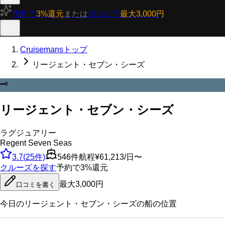
予約で
3%還元
または
口コミで
最大3,000円
Cruisemansトップ
リージェント・セブン・シーズ
🗝️
リージェント・セブン・シーズ
ラグジュアリー
Regent Seven Seas
3.7
(
25
件)
546
件航程
¥61,213/日〜
クルーズを探す
予約で3%還元
最大3,000円
口コミを書く
今日の
リージェント・セブン・シーズ
の船の位置