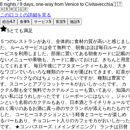
8 nights / 9 days, one-way from Venice to Civitavecchia
🇮🇹
🇭🇷
🇲🇪
🇬🇷
この口コミの詳細を見る
総合
4.7
食事
5
サービス
5
客室
5
施設
5
5
とても満足
５つのレストランがあり、全体的に食材の質が高いと感じまし
た。 ルームサービスは全て無料で、朝食はほぼ毎日ルームサ
ービスを利用しました。部屋に置いてある朝食カードに記載の
ないメニューや果物も、カードに書いておけば、きちんと用意
してくれます。 毎日午後にアフタヌーンティーもあり、大き
なワゴンでいろいろな種類のケーキが運ばれてきます。紅茶が
ティーパックなのはちょっとさみしいですが、種類は豊富で
す。スコーンとアプリコットケーキがおいしかったです。 カ
クテル類も全て無料でカクテルメニューも置いてあり、知識の
ない私にはうれしかったです（シーボーンにはない）。ジャパ
ンという名前のカクテルもあり、日本酒とライチリキュールで
白く濁りのあるお酒に真っ赤のサクランボが添えられたもので
した。 コーヒーコネクションという軽食とコーヒーが楽しめ
るバーもあり、チョコレート入りのカフェモカがおいしかった
です。 ★コンパスローズ（メインダイニング） ランチは日替