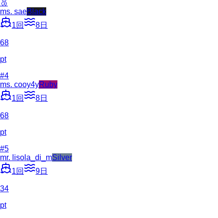
🥉
ms. sae
Black
1
回
8
日
68
pt
#
4
ms. cooy4y
Ruby
1
回
8
日
68
pt
#
5
mr. lisola_di_m
Silver
1
回
9
日
34
pt