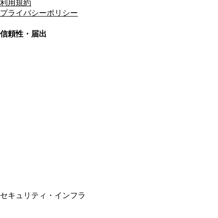
利用規約
プライバシーポリシー
信頼性・届出
総合旅行業務取扱管理者
資格保有
適格請求書発行事業者
T3011301023586
SSL/TLS暗号化通信
セキュリティ・インフラ