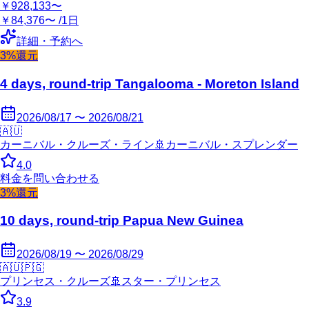
￥928,133〜
￥84,376〜 /1日
詳細・予約へ
3%還元
4 days, round-trip Tangalooma - Moreton Island
2026/08/17 〜 2026/08/21
🇦🇺
カーニバル・クルーズ・ライン
🚢
カーニバル・スプレンダー
4.0
料金を問い合わせる
3%還元
10 days, round-trip Papua New Guinea
2026/08/19 〜 2026/08/29
🇦🇺
🇵🇬
プリンセス・クルーズ
🚢
スター・プリンセス
3.9