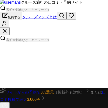
Cruisemans
クルーズ旅行の口コミ・予約サイト
クルーズマンズとは
投稿する
サイトからの予約で
3%還元
（掲載外も対象）
または
口
コミ投稿で最大
3,000円