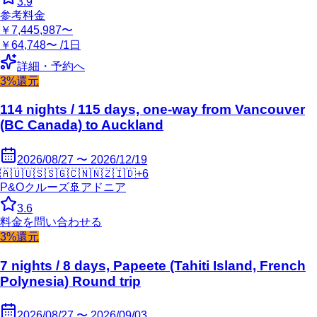
3.9
参考料金
￥7,445,987〜
￥64,748〜 /1日
詳細・予約へ
3%還元
114 nights / 115 days, one-way from Vancouver
(BC Canada) to Auckland
2026/08/27 〜 2026/12/19
🇦🇺
🇺🇸
🇸🇬
🇨🇳
🇳🇿
🇮🇩
+
6
P&Oクルーズ
🚢
アドニア
3.6
料金を問い合わせる
3%還元
7 nights / 8 days, Papeete (Tahiti Island, French
Polynesia) Round trip
2026/08/27 〜 2026/09/03