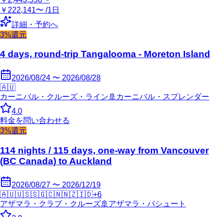
￥222,141〜 /1日
詳細・予約へ
3%還元
4 days, round-trip Tangalooma - Moreton Island
2026/08/24 〜 2026/08/28
🇦🇺
カーニバル・クルーズ・ライン
🚢
カーニバル・スプレンダー
4.0
料金を問い合わせる
3%還元
114 nights / 115 days, one-way from Vancouver
(BC Canada) to Auckland
2026/08/27 〜 2026/12/19
🇦🇺
🇺🇸
🇸🇬
🇨🇳
🇳🇿
🇮🇩
+
6
アザマラ・クラブ・クルーズ
🚢
アザマラ・パシュート