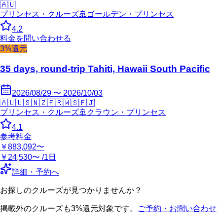
🇦🇺
プリンセス・クルーズ
🚢
ゴールデン・プリンセス
4.2
料金を問い合わせる
3%還元
35 days, round-trip Tahiti, Hawaii South Pacific
2026/08/29 〜 2026/10/03
🇦🇺
🇺🇸
🇳🇿
🇫🇷
🇼🇸
🇫🇯
プリンセス・クルーズ
🚢
クラウン・プリンセス
4.1
参考料金
￥883,092〜
￥24,530〜 /1日
詳細・予約へ
お探しのクルーズが見つかりませんか？
掲載外のクルーズも3%還元対象です。
ご予約・お問い合わせ