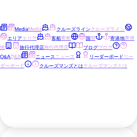
Media
Media
クルーズライン
クルーズライン
エリア
エリア
客船
客船
国
国
寄港地
寄港
地
旅行代理店
旅行代理店
ブログ
ブログ
Q&A
Q&A
ニュース
ニュース
リーダーボード
リー
ダーボード
クルーズマンズとは
クルーズマンズとは