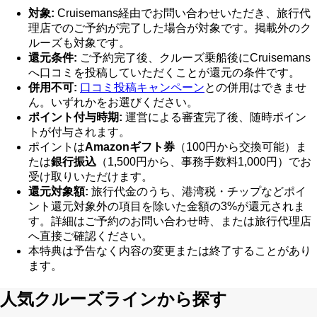
対象:
Cruisemans経由でお問い合わせいただき、旅行代
理店でのご予約が完了した場合が対象です。掲載外のク
ルーズも対象です。
還元条件:
ご予約完了後、クルーズ乗船後にCruisemans
へ口コミを投稿していただくことが還元の条件です。
併用不可:
口コミ投稿キャンペーン
との併用はできませ
ん。いずれかをお選びください。
ポイント付与時期:
運営による審査完了後、随時ポイン
トが付与されます。
ポイントは
Amazonギフト券
（
100
円から交換可能）ま
たは
銀行振込
（
1,500
円から、事務手数料
1,000
円）でお
受け取りいただけます。
還元対象額:
旅行代金のうち、港湾税・チップなどポイ
ント還元対象外の項目を除いた金額の3%が還元されま
す。詳細はご予約のお問い合わせ時、または旅行代理店
へ直接ご確認ください。
本特典は予告なく内容の変更または終了することがあり
ます。
人気クルーズラインから探す