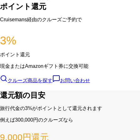
ポイント還元
Cruisemans経由のクルーズご予約で
3
%
ポイント還元
現金またはAmazonギフト券に交換可能
クルーズ商品を探す
お問い合わせ
還元額の目安
旅行代金の3%がポイントとして還元されます
例えば
300,000
円のクルーズなら
9,000
円還元