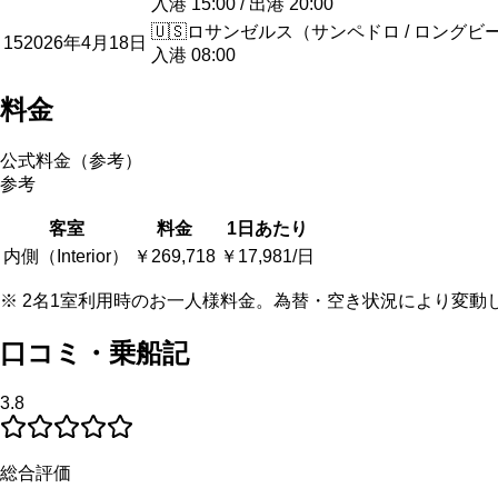
入港
15:00
/
出港
20:00
🇺🇸
ロサンゼルス（サンペドロ / ロングビ
15
2026年4月18日
入港
08:00
料金
公式料金（参考）
参考
客室
料金
1日あたり
内側（Interior）
￥269,718
￥17,981/日
※ 2名1室利用時のお一人様料金。為替・空き状況により変動
口コミ・乗船記
3.8
総合評価