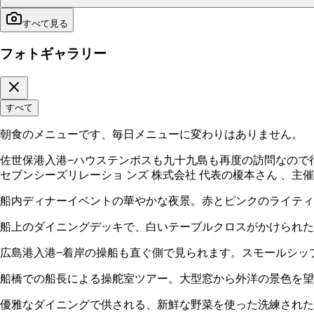
すべて見る
フォトギャラリー
すべて
朝食のメニューです、毎日メニューに変わりはありません。
佐世保港入港−ハウステンボスも九十九島も再度の訪問なので行きませんで
セブンシーズリレーショ ンズ 株式会社 代表の榎本さん 、主
船内ディナーイベントの華やかな夜景。赤とピンクのライティ
船上のダイニングデッキで、白いテーブルクロスがかけられた
広島港入港−着岸の操船も直ぐ側で見られます。スモールシッ
船橋での船長による操舵室ツアー。大型窓から外洋の景色を望
優雅なダイニングで供される、新鮮な野菜を使った洗練された