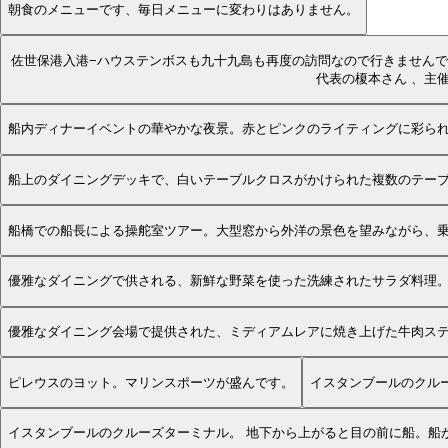
朝食のメニューです、毎日メニューに変わりはありません。
佐世保港入港−ハウステンボスも九十九島も再度の訪問なので行きませんでした、かと言っ
代表の榎本さん 、主
船内ディナーイベントの華やかな夜景。赤とピンクのライティングに彩ら
船上のダイニングデッキで、白いテーブルクロスがかけられた複数のテー
船橋での船長による操舵室ツアー。大型窓から外洋の景色を望みながら、
優雅なダイニングで供される、新鮮な野菜を使った洗練されたサラダ料理
優雅なダイニング会場で提供された、ミディアムレアに焼き上げた牛肉ス
ピレウスのヨット。マリンスポーツが盛んです。
イスタンブールのクルーズターミナル。 地下