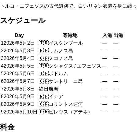
トルコ・エフェソスの古代遺跡で、白いリネン衣装を身に纏っ
スケジュール
Day
寄港地
入港
出港
1
2026年5月2日
🇹🇷
イスタンブール
—
—
2
2026年5月3日
🇬🇷
リムノス島
—
—
3
2026年5月4日
🇬🇷
ミコノス島
—
—
4
2026年5月5日
🇹🇷
クシャダス / エフェソス
—
—
5
2026年5月6日
🇹🇷
ボドルム
—
—
6
2026年5月7日
🇬🇷
サントリーニ島
—
—
7
2026年5月8日
終日航海
—
—
8
2026年5月9日
🇬🇷
イテア
—
—
8
2026年5月9日
🇬🇷
コリントス運河
—
—
9
2026年5月10日
🇬🇷
ピレウス（アテネ）
—
—
料金