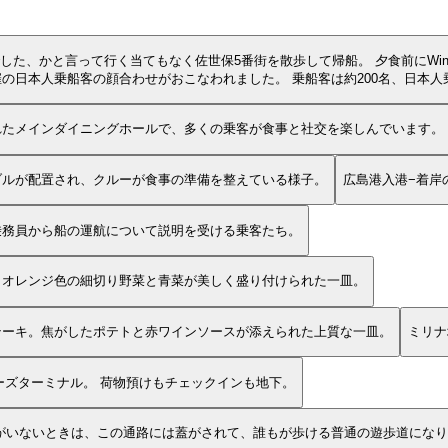
て行く当てもなく佐世保5番街を散歩して帰船。 夕食前にWindstar Cruis
催の日本人乗船客の顔合わせがおこなわれました。 乗船客は約200名、日本人
れたメインダイニングホールで、多くの乗客が食事と社交を楽しんでいます。
ブルが配置され、クルーが食事の準備を整えている様子。
広島港入港−着岸
乗務員から船の運航について説明を受ける乗客たち。
。オレンジ色の細切り野菜と青菜が美しく盛り付けられた一皿。
テーキ。焦がしたポテトと赤ワインソースが添えられた上質な一皿。
ミリナ
イスタンブールのクルーズターミナル。 荷物預けもチェックインも地下。
から上がると目の前に船。船がいないときは、この通路には蓋がされて、誰もが歩ける普通の遊歩道に