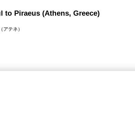
l to Piraeus (Athens, Greece)
（アテネ）