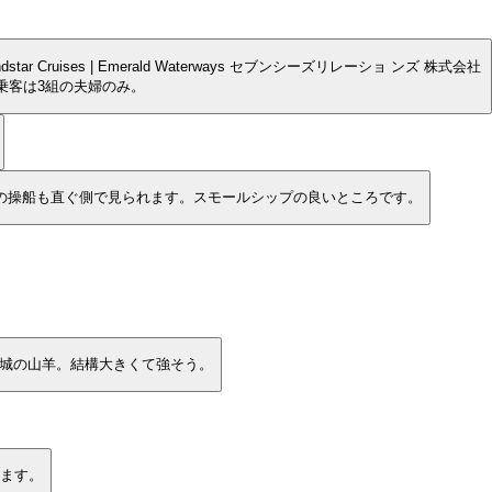
es | Emerald Waterways セブンシーズリレーショ ンズ 株式会社
乗客は3組の夫婦のみ。
の操船も直ぐ側で見られます。スモールシップの良いところです。
城の山羊。結構大きくて強そう。
なります。