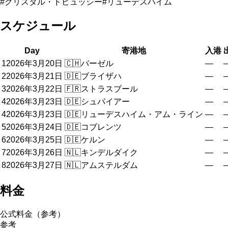
#クリスタル・ドビュッシー#リューデスハイム
スケジュール
Day
寄港地
入港
1
2026年3月20日
🇨🇭
バーゼル
—
2
2026年3月21日
🇩🇪
ブライザハ
—
3
2026年3月22日
🇫🇷
ストラスブール
—
4
2026年3月23日
🇩🇪
シュパイアー
—
4
2026年3月23日
🇩🇪
リューデスハイム・アム・ライン
—
5
2026年3月24日
🇩🇪
コブレンツ
—
6
2026年3月25日
🇩🇪
ケルン
—
7
2026年3月26日
🇳🇱
キンデルダイク
—
8
2026年3月27日
🇳🇱
アムステルダム
—
料金
公式料金（参考）
参考