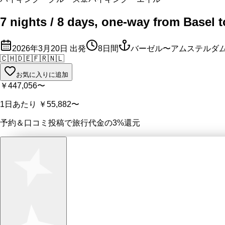
7 nights / 8 days, one-way from Basel 
2026年3月20日
出発
8
日間
バーゼル〜アムステルダ
🇨🇭
🇩🇪
🇫🇷
🇳🇱
お気に入りに追加
￥447,056
〜
1日あたり
￥55,882
〜
予約＆口コミ投稿で
旅行代金の3%
還元