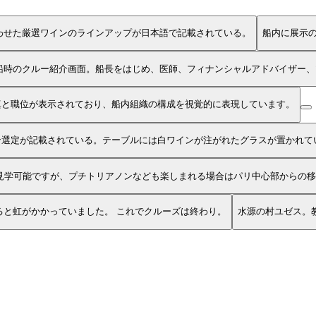
わせた厳選ワインのラインアップが日本語で記載されている。
船内に展示
船時のクルー紹介画面。船長をはじめ、医師、フィナンシャルアドバイザー、
真と職位が表示されており、船内組織の構成を視覚的に表現しています。
ン選定が記載されている。テーブルには白ワインが注がれたグラスが置かれて
見学可能ですが、プチトリアノンなども楽しまれる場合はパリ中心部からの移
ると虹がかかっていました。 これでクルーズは終わり。
水源の村ユゼス。