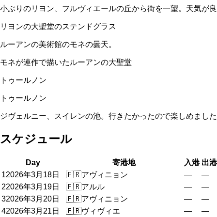
小ぶりのリヨン、フルヴィエールの丘から街を一望。天気が良
リヨンの大聖堂のステンドグラス
ルーアンの美術館のモネの曇天。
モネが連作で描いたルーアンの大聖堂
トゥールノン
トゥールノン
ジヴェルニー、スイレンの池。行きたかったので楽しめました
スケジュール
Day
寄港地
入港
出港
1
2026年3月18日
🇫🇷
アヴィニョン
—
—
2
2026年3月19日
🇫🇷
アルル
—
—
3
2026年3月20日
🇫🇷
アヴィニョン
—
—
4
2026年3月21日
🇫🇷
ヴィヴィエ
—
—