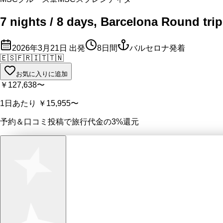
7 nights / 8 days, Barcelona Round trip
2026年3月21日
出発
8
日間
バルセロナ発着
🇪🇸
🇫🇷
🇮🇹
🇹🇳
お気に入りに追加
￥127,638
〜
1日あたり
￥15,955
〜
予約＆口コミ投稿で
旅行代金の3%
還元