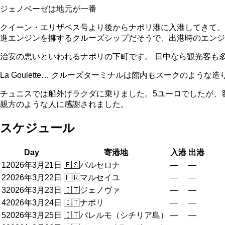
ジェノベーゼは地元が一番
クイーン・エリザベス号より後からナポリ港に入港してきて、先に
進エンジンを擁するクルーズシップだそうで、出港時のエンジ
治安の悪いといわれるナポリの下町です。 日中なら観光客も
La Goulette… クルーズターミナルは館内もスークのような造
チュニスでは船外げラクダに乗りました。5ユーロでしたが、
親方のような人に感謝されました。
スケジュール
Day
寄港地
入港
出港
1
2026年3月21日
🇪🇸
バルセロナ
—
—
2
2026年3月22日
🇫🇷
マルセイユ
—
—
3
2026年3月23日
🇮🇹
ジェノヴァ
—
—
4
2026年3月24日
🇮🇹
ナポリ
—
—
5
2026年3月25日
🇮🇹
パレルモ（シチリア島）
—
—