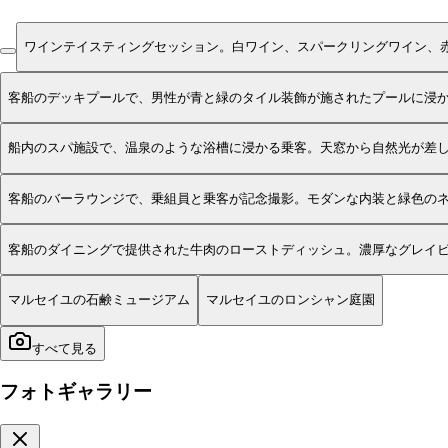
ワインテイスティングセッション。白ワイン、スパークリングワイン、
客船のデッキプールで、男性が青と緑のタイル装飾が施されたプールに浸
船内のスパ施設で、温泉のような浴槽に浸かる乗客。天窓から自然光が差
客船のバーラウンジで、乗組員と乗客が記念撮影。モダンな内装と緑色の
客船のダイニングで提供された牛肉のローストディッシュ。濃厚なグレイ
マルセイユの石鹸ミュージアム
マルセイユのロンシャン庭園
すべて見る
フォトギャラリー