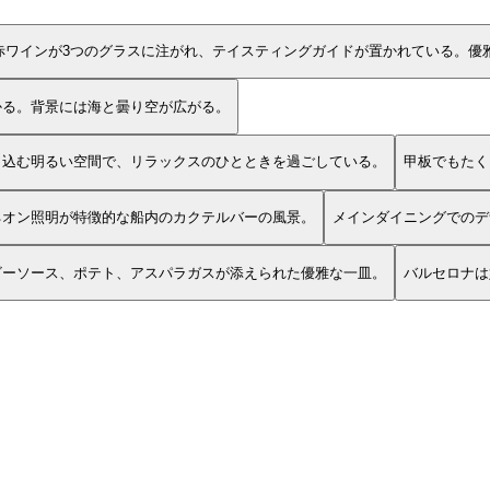
赤ワインが3つのグラスに注がれ、テイスティングガイドが置かれている。優
かる。背景には海と曇り空が広がる。
し込む明るい空間で、リラックスのひとときを過ごしている。
甲板でもたく
ネオン照明が特徴的な船内のカクテルバーの風景。
メインダイニングでのデ
ビーソース、ポテト、アスパラガスが添えられた優雅な一皿。
バルセロナは