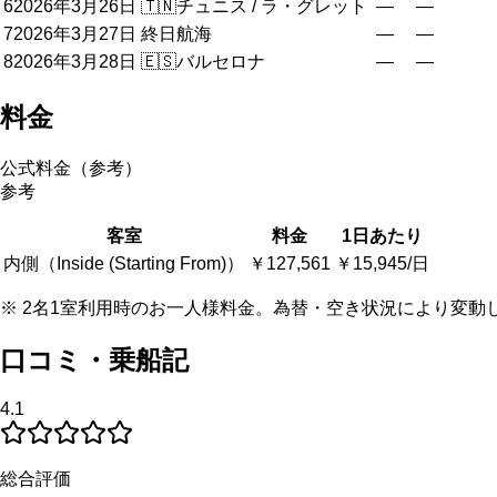
6
2026年3月26日
🇹🇳
チュニス / ラ・グレット
—
—
7
2026年3月27日
終日航海
—
—
8
2026年3月28日
🇪🇸
バルセロナ
—
—
料金
公式料金（参考）
参考
客室
料金
1日あたり
内側（Inside (Starting From)）
￥127,561
￥15,945/日
※ 2名1室利用時のお一人様料金。為替・空き状況により変動
口コミ・乗船記
4.1
総合評価