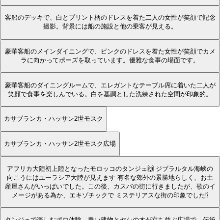
客船のデッキで、白とプリント柄のドレスを着た二人の女性が笑顔で記念
撮影。背景には船の施設と他の乗客が見える。
豪華客船のメインダイニングで、ピンクのドレスを着た女性が笑顔でカメ
ラに向かってポーズを取っています。優雅な食事の場面です。
豪華客船のダイニングルームで、エレガントなテーブル席に着いた二人が
笑顔で食事を楽しんでいる。白を基調とした洗練された空間が印象的。
カサブランカ・ハッサン2世モスク
カサブランカ・ハッサン2世モスク広場
アフリカ大陸初上陸となったモロッコのタンジェ🙌 ジブラルタル海峡の
向こうにはユーラシア大陸が見えます 有名な郊外の景勝地らしく、お土
産屋さんがいっぱいでした。この後、カスバの街に行きましたが、歌のイ
メージがある為か、エキゾチックで ミステリアスな街の印象でした⁉️
タンジェで楽しむポロ体験。青い建物とヤシの木が立ち並ぶ広場で、伝統