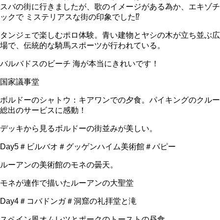
スバの街に行きましたが、歌のイメージがある為か、エキゾチ
ックで ミステリアスな街の印象でした⁉️
タンジェで楽しむポロ体験。青い建物とヤシの木が立ち並ぶ広
場で、伝統的な騎馬スポーツが行われている。
バルバドスのビーチ 海が本当にきれいです！
国家議事堂
ボルドーのシャトウ：キアワンでの夕食。パイキングのクルー
総出のサービスに感動！
デッキから見るボルドーの街並みが美しい。
Day5＃ビルバオ＃グッゲンハイム美術館＃パピー
ルーアンの美術館のモネの曇天。
モネが連作で描いたルーアンの大聖堂
Day4＃コバドンガ＃洞窟の礼拝堂と滝
スペイン風オムレツとポークのトーストの昼食。