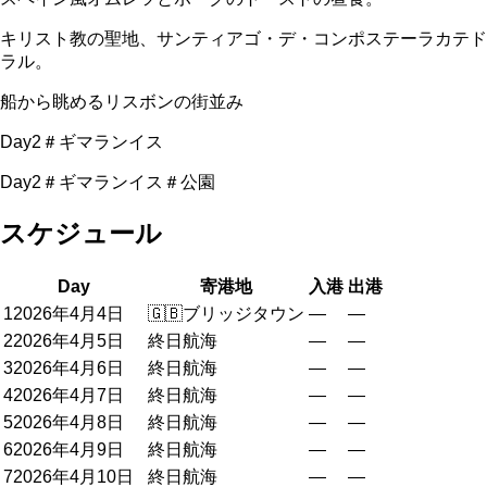
キリスト教の聖地、サンティアゴ・デ・コンポステーラカテド
ラル。
船から眺めるリスボンの街並み
Day2＃ギマランイス
Day2＃ギマランイス＃公園
スケジュール
Day
寄港地
入港
出港
1
2026年4月4日
🇬🇧
ブリッジタウン
—
—
2
2026年4月5日
終日航海
—
—
3
2026年4月6日
終日航海
—
—
4
2026年4月7日
終日航海
—
—
5
2026年4月8日
終日航海
—
—
6
2026年4月9日
終日航海
—
—
7
2026年4月10日
終日航海
—
—