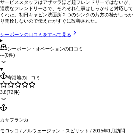
サービススタッフはアザマラほど超フレンドリーではないが、
適度なフレンドリーさで、それぞれ仕事はしっかりと対応して
くれた。初日キャビン洗面所２つのシンクの片方の栓がしっか
り閉栓しないので伝えたがすぐに改善された。
シーボーン
の口コミをすべて見る
シーボーン・オベーションの口コミ
---
(
0
件)
寄港地の口コミ
3.8
(
72
件)
カサブランカ
モロッコ / ノルウェージャン・スピリット / 2015年1月訪問