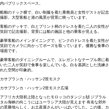
内パブリックスペース。
船舶のドック横で、白い制服を着た乗務員と女性ゲストが記念
撮影。大型客船と港の風景が背景に映っています。
客船のデッキで、白とプリント柄のドレスを着た二人の女性が
笑顔で記念撮影。背景には船の施設と他の乗客が見える。
豪華客船のメインダイニングで、ピンクのドレスを着た女性が
笑顔でカメラに向かってポーズを取っています。優雅な食事の
場面です。
豪華客船のダイニングルームで、エレガントなテーブル席に着
いた二人が笑顔で食事を楽しんでいる。白を基調とした洗練さ
れた空間が印象的。
カサブランカ・ハッサン2世モスク
カサブランカ・ハッサン2世モスク広場
アフリカ大陸初上陸となったモロッコのタンジェ🙌 ジブラル
タル海峡の向こうにはユーラシア大陸が見えます 有名な郊外
の景勝地らしく、お土産屋さんがいっぱいでした。この後、カ