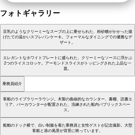
フォトギャラリー
豆乳のようなクリーミーなスープの上に乗せられた、粉砂糖がかかった揚
げたての温かいスフレパンケーキ。フォーマルなダイニングでの優雅なデ
ザート。
エレガントなホワイトプレートに盛られた、クリーミーなソースに浮かぶ
2つのライスコロッケ。アーモンドスライスがトッピングされた上品な一
皿。
乗務員紹介
客船のライブラリーラウンジ。木製の曲線的なカウンター、書棚、読書エ
リア、バーカウンターが配置された、洗練された船内パブリックスペー
ス。
船舶のドック横で、白い制服を着た乗務員と女性ゲストが記念撮影。大型
客船と港の風景が背景に映っています。