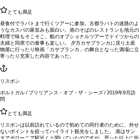
とても満足
昼食付でラバトまで行くツアーに参加。古都ラバトの迷路のよ
うなカスバの家並みも面白い。港のそばのレストランも地元の
料理で味もそこそこ。船のオプショナルツアーでドイツからの
夫婦と同席での食事も楽しい。 夕方カサブランカに戻り土産
物屋に行ったり映画「カサブランカ」の舞台となった酒場に立
寄ったり充実した内容であった。
リスボン
ポルトガル / ブリリアンス・オブ・ザ・シーズ / 2019年9月訪
問
とても満足
リスボンは以前訪れているので初めての同行者のために、外せ
ないポイントを絞ってハイライト観光をしました。 港はサン
タアポローニア駅近くと聞いていたのですが、思った以上に距