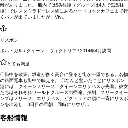
離がありました。 船内では$9/往復（グループは4人で$25/往
復）でレスタウラドーレス駅にあるハードロックカフェまで行
くバスが出ていましたが、Viv…
リスボン
ポルトガル / クイーン・ヴィクトリア / 2014年4月訪問
とても満足
〇街中を散策。坂道が多く高台に登ると街が一望できる。名物
の路面電車も街中で映える。 〇なんと驚いたことにリスボン
港には、クイーンメリー２、クイーンエリザベスが先着。彼女
たちはそれぞれワールドクルーズの帰途。夕刻、スリークイー
ンズはメリー２、エリザベス、ビクトリアの順に一斉にリスボ
ンを出港し、3日目の早朝、同時にサウザ…
客船情報