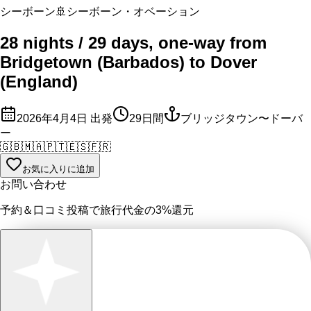
シーボーン
🚢
シーボーン・オベーション
28 nights / 29 days, one-way from
Bridgetown (Barbados) to Dover
(England)
2026年4月4日
出発
29
日間
ブリッジタウン〜ドーバ
ー
🇬🇧
🇲🇦
🇵🇹
🇪🇸
🇫🇷
お気に入りに追加
お問い合わせ
予約＆口コミ投稿で
旅行代金の3%
還元