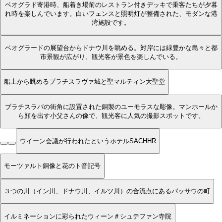
ベオグラド寄港時、船着き場前のレストラン付きデッキで乗客たちが夕暮
れ時を楽しんでいます。白いフェンスと照明灯が整備された、モダンな港
湾施設です。
ベオグラードの展望台からドナウ川を眺める。対岸には緑豊かな島々と都
市景観が広がり、観光客が景色を楽しんでいる。
船上から眺めるブラチスラヴァ城と聖マルティン大聖堂
ブラチスラバの街角に設置された銅製のユーモラスな彫像。マンホールか
ら顔を出す小父さんの像で、観光客に人気の撮影スポットです。
ウイーン会議が行われたというホテルSACHHR
モーツァルト銅像と花のト音記号
３つの川（イン川、ドナウ川、イルツ川）の合流点にあるパッサウの町
イルミネーションに彩られたウィーン＃シュテファン寺院