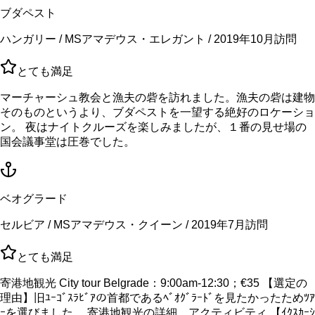
ブダペスト
ハンガリー / MSアマデウス・エレガント / 2019年10月訪問
とても満足
マーチャーシュ教会と漁夫の砦を訪れました。漁夫の砦は建物
そのものというより、ブダペストを一望する絶好のロケーショ
ン。 夜はナイトクルーズを楽しみましたが、１番の見せ場の
国会議事堂は圧巻でした。
ベオグラード
セルビア / MSアマデウス・クイーン / 2019年7月訪問
とても満足
寄港地観光 City tour Belgrade：9:00am-12:30；€35 【選定の
理由】旧ﾕｰｺﾞｽﾗﾋﾞｱの首都であるﾍﾞｵｸﾞﾗｰﾄﾞを見たかったためﾂｱ
ｰを選びました。 寄港地観光の詳細、アクティビティ 【ｲｸｽｶｰｼ