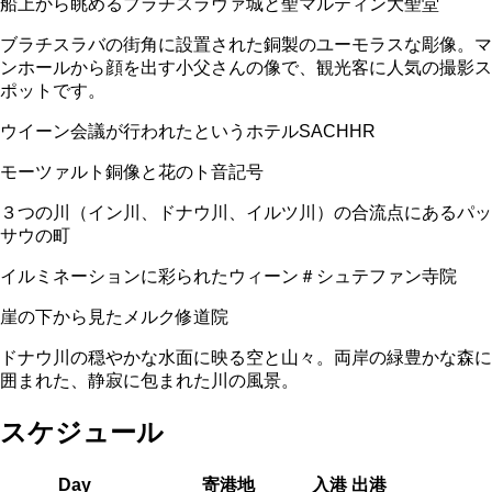
船上から眺めるブラチスラヴァ城と聖マルティン大聖堂
ブラチスラバの街角に設置された銅製のユーモラスな彫像。マ
ンホールから顔を出す小父さんの像で、観光客に人気の撮影ス
ポットです。
ウイーン会議が行われたというホテルSACHHR
モーツァルト銅像と花のト音記号
３つの川（イン川、ドナウ川、イルツ川）の合流点にあるパッ
サウの町
イルミネーションに彩られたウィーン＃シュテファン寺院
崖の下から見たメルク修道院
ドナウ川の穏やかな水面に映る空と山々。両岸の緑豊かな森に
囲まれた、静寂に包まれた川の風景。
スケジュール
Day
寄港地
入港
出港