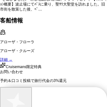
ｮﾝ概要】波止場にてﾊﾞｽに乗り、聖ｻﾜ大聖堂を訪れました。旧
市街を散策した後、ﾍﾞ…
客船情報
アローザ・フローラ
アローザ・クルーズ
詳細 →
Cruisemans限定特典
お問い合わせ
予約＆口コミ投稿で
旅行代金の3%
還元