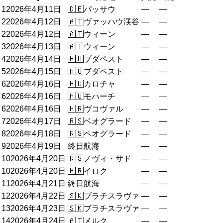
1
2026年4月11日
🇩🇪
パッサウ
—
—
2
2026年4月12日
🇦🇹
ヴァッハウ渓谷
—
—
2
2026年4月12日
🇦🇹
ウィーン
—
—
3
2026年4月13日
🇦🇹
ウィーン
—
—
4
2026年4月14日
🇭🇺
ブダペスト
—
—
5
2026年4月15日
🇭🇺
ブダペスト
—
—
6
2026年4月16日
🇭🇺
カロチャ
—
—
6
2026年4月16日
🇭🇺
モハーチ
—
—
6
2026年4月16日
🇭🇷
ヴコヴァル
—
—
7
2026年4月17日
🇷🇸
ベオグラード
—
—
8
2026年4月18日
🇷🇸
ベオグラード
—
—
9
2026年4月19日
終日航海
—
—
10
2026年4月20日
🇷🇸
ノヴィ・サド
—
—
10
2026年4月20日
🇭🇷
イロク
—
—
11
2026年4月21日
終日航海
—
—
12
2026年4月22日
🇸🇰
ブラチスラヴァ
—
—
13
2026年4月23日
🇸🇰
ブラチスラヴァ
—
—
14
2026年4月24日
🇦🇹
メルク
—
—