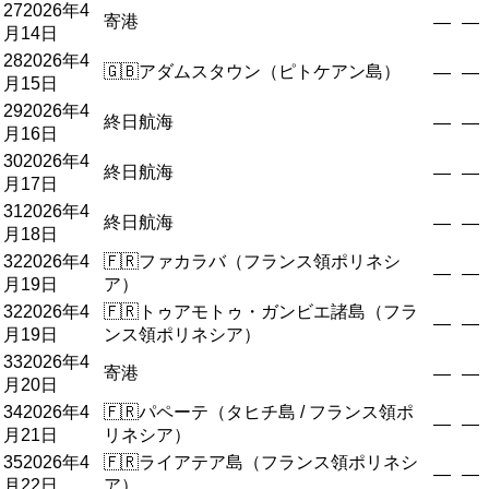
27
2026年4
寄港
—
—
月14日
28
2026年4
🇬🇧
アダムスタウン（ピトケアン島）
—
—
月15日
29
2026年4
終日航海
—
—
月16日
30
2026年4
終日航海
—
—
月17日
31
2026年4
終日航海
—
—
月18日
32
2026年4
🇫🇷
ファカラバ（フランス領ポリネシ
—
—
月19日
ア）
32
2026年4
🇫🇷
トゥアモトゥ・ガンビエ諸島（フラ
—
—
月19日
ンス領ポリネシア）
33
2026年4
寄港
—
—
月20日
34
2026年4
🇫🇷
パペーテ（タヒチ島 / フランス領ポ
—
—
月21日
リネシア）
35
2026年4
🇫🇷
ライアテア島（フランス領ポリネシ
—
—
月22日
ア）