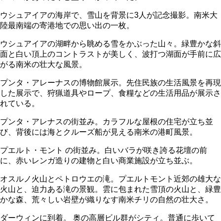
ウシュアイアの海岸で、雪山を背景に3人が記念撮影。南米大
陸最南端の寄港地での思い出の一枚。
ウシュアイアの湖畔から眺める雪をかぶった山々。緑豊かな斜
面と白い頂上のコントラストが美しく、波打つ湖面が手前に広
がる南米の壮大な風景。
プンタ・アレーナスの博物館展示。先住民族の生活風景を再現
した展示で、狩猟道具やロープ、食糧などの生活用品が展示さ
れている。
プンタ・アレナスの街並み。カラフルな屋根の住宅が立ち並
び、背後には海とクルーズ船が見える南米の港町風景。
プエルト・モント の街並み。白いバラが咲き誇る花壇の前
に、赤いレンガ造りの建物と白い商業施設が立ち並ぶ。
オスルノ火山とペトロウエの滝。プエルトモント近郊の雄大な
火山と、迫力ある滝の景観。雲に包まれた雪頂の火山と、緑豊
かな森、荒々しい岩壁が織りなす南米チリの自然の壮大さ。
ダーウィンに到着。 奥の高層ビル群がシティ。普通に歩いて