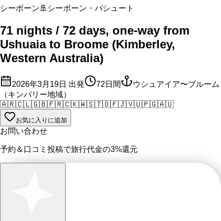
シーボーン
🚢
シーボーン・パシュート
71 nights / 72 days, one-way from
Ushuaia to Broome (Kimberley,
Western Australia)
2026年3月19日
出発
72
日間
ウシュアイア〜ブルーム
（キンバリー地域）
🇦🇷
🇨🇱
🇬🇧
🇫🇷
🇨🇰
🇼🇸
🇹🇴
🇫🇯
🇻🇺
🇵🇬
🇦🇺
お気に入りに追加
お問い合わせ
予約＆口コミ投稿で
旅行代金の3%
還元