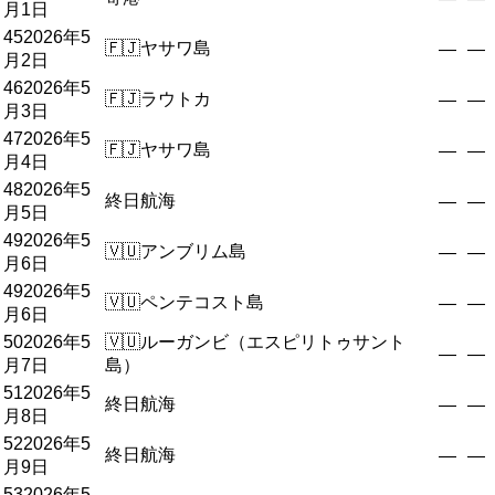
月1日
45
2026年5
🇫🇯
ヤサワ島
—
—
月2日
46
2026年5
🇫🇯
ラウトカ
—
—
月3日
47
2026年5
🇫🇯
ヤサワ島
—
—
月4日
48
2026年5
終日航海
—
—
月5日
49
2026年5
🇻🇺
アンブリム島
—
—
月6日
49
2026年5
🇻🇺
ペンテコスト島
—
—
月6日
50
2026年5
🇻🇺
ルーガンビ（エスピリトゥサント
—
—
月7日
島）
51
2026年5
終日航海
—
—
月8日
52
2026年5
終日航海
—
—
月9日
53
2026年5