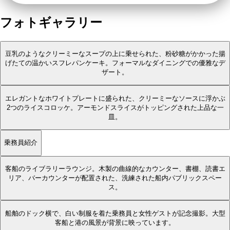
フォトギャラリー
豆乳のようなクリーミーなスープの上に乗せられた、粉砂糖がかかった揚
げたての温かいスフレパンケーキ。フォーマルなダイニングでの優雅なデ
ザート。
エレガントなホワイトプレートに盛られた、クリーミーなソースに浮かぶ
2つのライスコロッケ。アーモンドスライスがトッピングされた上品な一
皿。
乗務員紹介
客船のライブラリーラウンジ。木製の曲線的なカウンター、書棚、読書エ
リア、バーカウンターが配置された、洗練された船内パブリックスペー
ス。
船舶のドック横で、白い制服を着た乗務員と女性ゲストが記念撮影。大型
客船と港の風景が背景に映っています。