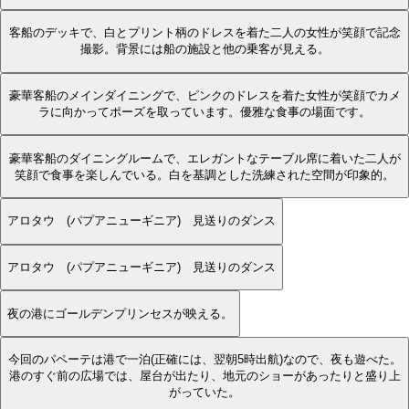
客船のデッキで、白とプリント柄のドレスを着た二人の女性が笑顔で記念
撮影。背景には船の施設と他の乗客が見える。
豪華客船のメインダイニングで、ピンクのドレスを着た女性が笑顔でカメ
ラに向かってポーズを取っています。優雅な食事の場面です。
豪華客船のダイニングルームで、エレガントなテーブル席に着いた二人が
笑顔で食事を楽しんでいる。白を基調とした洗練された空間が印象的。
アロタウ (パプアニューギニア) 見送りのダンス
アロタウ (パプアニューギニア) 見送りのダンス
夜の港にゴールデンプリンセスが映える。
今回のパペーテは港で一泊(正確には、翌朝5時出航)なので、夜も遊べた。
港のすぐ前の広場では、屋台が出たり、地元のショーがあったりと盛り上
がっていた。