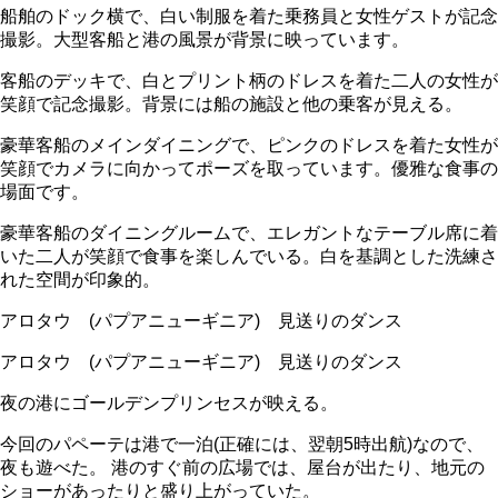
船舶のドック横で、白い制服を着た乗務員と女性ゲストが記念
撮影。大型客船と港の風景が背景に映っています。
客船のデッキで、白とプリント柄のドレスを着た二人の女性が
笑顔で記念撮影。背景には船の施設と他の乗客が見える。
豪華客船のメインダイニングで、ピンクのドレスを着た女性が
笑顔でカメラに向かってポーズを取っています。優雅な食事の
場面です。
豪華客船のダイニングルームで、エレガントなテーブル席に着
いた二人が笑顔で食事を楽しんでいる。白を基調とした洗練さ
れた空間が印象的。
アロタウ (パプアニューギニア) 見送りのダンス
アロタウ (パプアニューギニア) 見送りのダンス
夜の港にゴールデンプリンセスが映える。
今回のパペーテは港で一泊(正確には、翌朝5時出航)なので、
夜も遊べた。 港のすぐ前の広場では、屋台が出たり、地元の
ショーがあったりと盛り上がっていた。