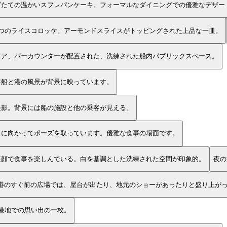
げたての温かいスフレパンケーキ。フォーマルなダイニングでの優雅なデザー
つのライスコロッケ。アーモンドスライスがトッピングされた上品な一皿。
リア、バーカウンターが配置された、洗練された船内パブリックスペース。
客船と港の風景が背景に映っています。
撮影。背景には船の施設と他の乗客が見える。
ラに向かってポーズを取っています。優雅な食事の場面です。
笑顔で食事を楽しんでいる。白を基調とした洗練された空間が印象的。
夜の
 港のすぐ前の広場では、屋台が出たり、地元のショーがあったりと盛り上が
港地での思い出の一枚。