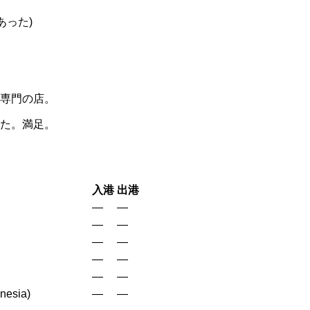
あった)
専門の店。
た。満足。
入港
出港
—
—
—
—
—
—
—
—
—
—
onesia)
—
—