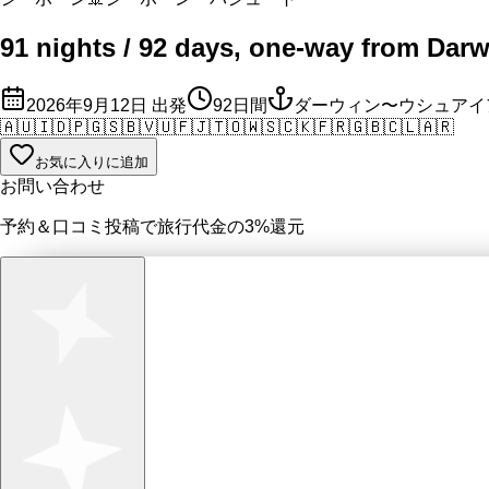
91 nights / 92 days, one-way from Darw
2026年9月12日
出発
92
日間
ダーウィン〜ウシュアイ
🇦🇺
🇮🇩
🇵🇬
🇸🇧
🇻🇺
🇫🇯
🇹🇴
🇼🇸
🇨🇰
🇫🇷
🇬🇧
🇨🇱
🇦🇷
お気に入りに追加
お問い合わせ
予約＆口コミ投稿で
旅行代金の3%
還元