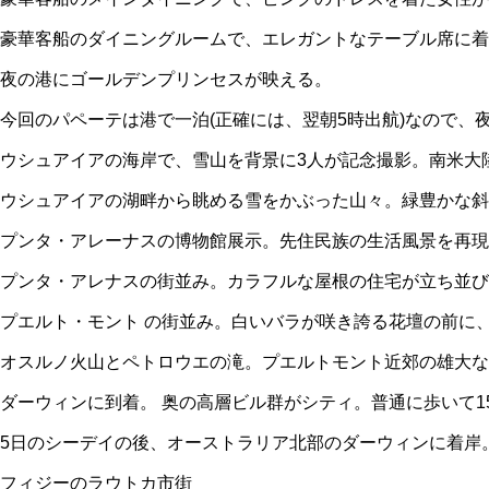
豪華客船のダイニングルームで、エレガントなテーブル席に着
夜の港にゴールデンプリンセスが映える。
今回のパペーテは港で一泊(正確には、翌朝5時出航)なので
ウシュアイアの海岸で、雪山を背景に3人が記念撮影。南米大
ウシュアイアの湖畔から眺める雪をかぶった山々。緑豊かな斜
プンタ・アレーナスの博物館展示。先住民族の生活風景を再現
プンタ・アレナスの街並み。カラフルな屋根の住宅が立ち並び
プエルト・モント の街並み。白いバラが咲き誇る花壇の前に
オスルノ火山とペトロウエの滝。プエルトモント近郊の雄大
ダーウィンに到着。 奥の高層ビル群がシティ。普通に歩いて
5日のシーデイの後、オーストラリア北部のダーウィンに着岸
フィジーのラウトカ市街