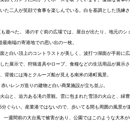
いた二人が笑顔で食事を楽しんでいる。白を基調とした洗練さ
、夜も遊べた。 港のすぐ前の広場では、屋台が出たり、地元の
陸最南端の寄港地での思い出の一枚。
面と白い頂上のコントラストが美しく、波打つ湖面が手前に広
した展示で、狩猟道具やロープ、食糧などの生活用品が展示さ
、背後には海とクルーズ船が見える南米の港町風景。
、赤いレンガ造りの建物と白い商業施設が立ち並ぶ。
な火山と、迫力ある滝の景観。雲に包まれた雪頂の火山と、緑
15分ぐらい。産業港ではないので、歩いてる間も周囲の風景が
。 一週間前の大台風で被害があり、公園ではこのような大木