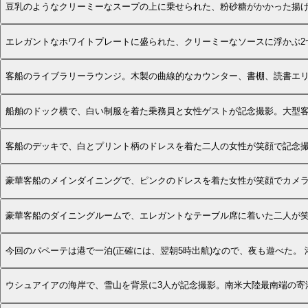
豆乳のようなクリーミーなスープの上に乗せられた、粉砂糖がかかった揚
エレガントなホワイトプレートに盛られた、クリーミーなソースに浮かぶ2
客船のライブラリーラウンジ。木製の曲線的なカウンター、書棚、読書エ
船舶のドック横で、白い制服を着た乗務員と女性ゲストが記念撮影。大型
客船のデッキで、白とプリント柄のドレスを着た二人の女性が笑顔で記念
豪華客船のメインダイニングで、ピンクのドレスを着た女性が笑顔でカメ
豪華客船のダイニングルームで、エレガントなテーブル席に着いた二人が
今回のパペーテは港で一泊(正確には、翌朝5時出航)なので、夜も遊べた。
ウシュアイアの海岸で、雪山を背景に3人が記念撮影。南米大陸最南端の寄