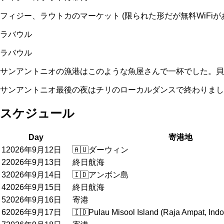
フィジー、ラウトカのマーケット (限られた形だが無料WiFiが
ラバウル
ラバウル
サンアントニオの漁港はこのような魚屋さんで一杯でした。貝
サンアントニオ最後の夜はチリのローカルダンスで終わりまし
スケジュール
Day
寄港地
1
2026年9月12日
🇦🇺
ダーウィン
2
2026年9月13日
終日航海
3
2026年9月14日
🇮🇩
アンボン島
4
2026年9月15日
終日航海
5
2026年9月16日
寄港
6
2026年9月17日
🇮🇩
Pulau Misool Island (Raja Ampat, Ind