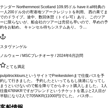
テンダー Northernmost Scotland 109.95ドル have it all特典の
一人200ドル分の寄港地ツアークレジットを利用。 西の果てま
でのドライブ。途中、数回休憩（トイレ可）あり。 このツア
ーに限らないが、船会社のツアーは売切も早いので、早めの予
約をお勧め。 キャンセル待ちシステムあり。 ラ…
スタヴァンゲル
ノルウェー / MSCプレチオーサ / 2024年6月訪問
とても満足
pulpitrocktoursというサイトでPreikestolenまで往復バスを予
約して行きました。 予約したといってももし抜港になってし
まうといけないので船を降りてからネット購入しました。 1人
往復476NKRですがフレンドというチケットを選ぶと2人目が
半額になり2人で705NKR(11000円)でした。 バス停…
客船情報