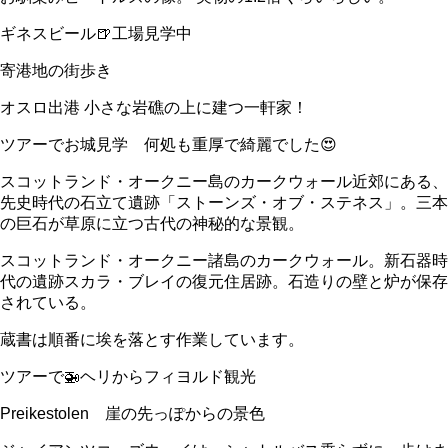
ギネスビール🍺工場見学中
寄港地の街歩き
オスロ出港 小さな岩礁の上に建つ一軒家！
ツアーでお城見学 何処も重厚で綺麗でした😍
スコットランド・オークニー島のカークウォール近郊にある、
先史時代の石立て遺跡「ストーンズ・オブ・ステネス」。三本
の巨石が草原に立つ古代の神秘的な景観。
スコットランド・オークニー諸島のカークウォール。新石器時
代の遺跡スカラ・ブレイの復元住居跡。石造りの壁と炉が保存
されている。
蔵書は順番に埃を落とす作業しています。
ツアーで🚁ヘリからフィヨルド観光
Preikestolen 崖の先っぽからの景色