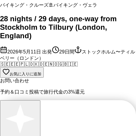
バイキング・クルーズ
🚢
バイキング・ヴェラ
28 nights / 29 days, one-way from
Stockholm to Tilbury (London,
England)
2026年5月11日
出発
29
日間
ストックホルム〜ティル
ベリー（ロンドン）
🇸🇪
🇪🇪
🇵🇱
🇩🇰
🇩🇪
🇳🇴
🇬🇧
🇮🇪
お気に入りに追加
お問い合わせ
予約＆口コミ投稿で
旅行代金の3%
還元