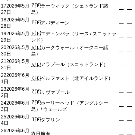
17
2026年5月
🇬🇧
ラーウィック（シェトランド諸
—
—
27日
島）
18
2026年5月
🇬🇧
アバディーン
—
—
28日
19
2026年5月
🇬🇧
エディンバラ（リース / スコットラ
—
—
29日
ンド）
20
2026年5月
🇬🇧
カークウォール（オークニー諸
—
—
30日
島）
21
2026年5月
🇬🇧
アラプール（スコットランド）
—
—
31日
22
2026年6月
🇬🇧
ベルファスト（北アイルランド）
—
—
1日
23
2026年6月
🇬🇧
リヴァプール
—
—
2日
24
2026年6月
🇬🇧
ホーリーヘッド（アングルシー
—
—
3日
島）/ ウェールズ
25
2026年6月
🇮🇪
ダブリン
—
—
4日
26
2026年6月
終日航海
—
—