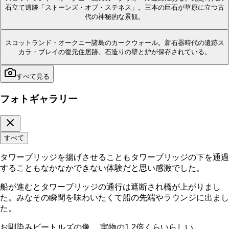
石立て遺跡「ストーンズ・オブ・ステネス」。三本の巨石が草原に立つ古
代の神秘的な景観。
スコットランド・オークニー諸島のカークウォール。新石器時代の遺跡ス
カラ・ブレイの復元住居跡。石造りの壁と炉が保存されている。
すべて見る
フォトギャラリー
すべて
タワーブリッジを揚げさせることもタワーブリッジの下を通過
することもなかなかできない体験だと思い感激でした。
船が進むとタワーブリッジの通行は遮断され橋が上がりまし
た。みなその瞬間を味わいたくて船の先端やラウンジに出まし
た。
お馴染みビートルズの像。 実物の1.2倍くらいらしい。