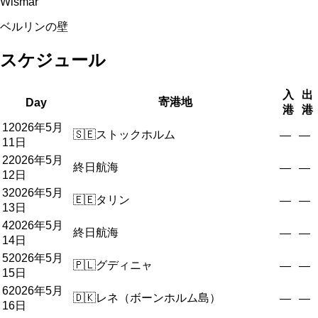
Wismar
ベルリンの壁
スケジュール
入
出
寄港地
Day
港
港
1
2026年5月
🇸🇪
ストックホルム
—
—
11日
2
2026年5月
終日航海
—
—
12日
3
2026年5月
🇪🇪
タリン
—
—
13日
4
2026年5月
終日航海
—
—
14日
5
2026年5月
🇵🇱
グディニャ
—
—
15日
6
2026年5月
🇩🇰
レネ（ボーンホルム島）
—
—
16日