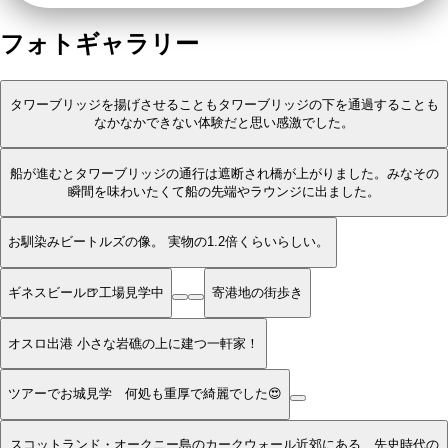
フォトギャラリー
タワーブリッジを揚げさせることもタワーブリッジの下を通過することも
なかなかできない体験だと思い感激でした。
船が進むとタワーブリッジの通行は遮断され橋が上がりました。みなその
瞬間を味わいたくて船の先端やラウンジに出ました。
お馴染みビートルズの像。 実物の1.2倍くらいらしい。
ギネスビール🍺工場見学中
寄港地の街歩き
オスロ出港 小さな岩礁の上に建つ一軒家！
ツアーでお城見学 何処も重厚で綺麗でした😍
スコットランド・オークニー島のカークウォール近郊にある、先史時代の