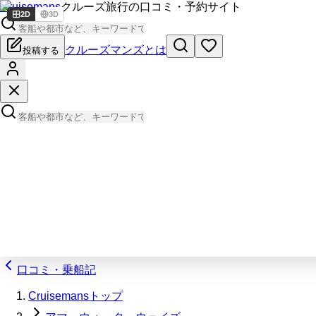
Cruisemans
クルーズ旅行の口コミ・予約サイト
2D
3D
クルーズマンズとは
投稿する
口コミ・乗船記
Cruisemansトップ