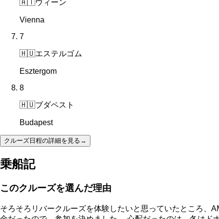
🇦🇹
ウィーン
Vienna
7
🇭🇺
エステルゴム
Esztergom
8
🇭🇺
ブダペスト
Budapest
クルーズ日程の詳細を見る
→
乗船記
このクルーズを選んだ理由
そろそろリバークルーズを体験したいと思っていたところ、AM
金だったので、参加を決めました。 心配だったのは、冬はド