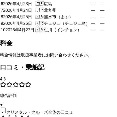
6
2026年4月23日
🇯🇵
広島
—
—
7
2026年4月24日
🇯🇵
北九州
—
—
8
2026年4月25日
🇰🇷
麗水市（よす）
—
—
9
2026年4月26日
🇰🇷
チェジュ（チェジュ島）
—
—
10
2026年4月27日
🇰🇷
仁川（インチョン）
—
—
料金
料金情報は取扱事業者にお問い合わせください。
口コミ・乗船記
4.3
総合評価
クリスタル・クルーズ全体の口コミ