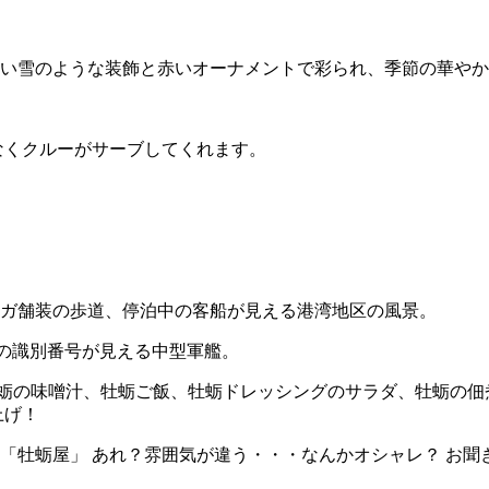
い雪のような装飾と赤いオーナメントで彩られ、季節の華やか
なくクルーがサーブしてくれます。
ガ舗装の歩道、停泊中の客船が見える港湾地区の風景。
」の識別番号が見える中型軍艦。
牡蛎の味噌汁、牡蛎ご飯、牡蛎ドレッシングのサラダ、牡蛎の
上げ！
「牡蛎屋」 あれ？雰囲気が違う・・・なんかオシャレ？ お聞