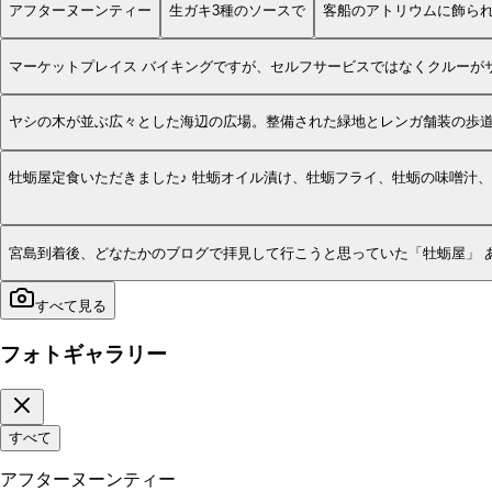
アフターヌーンティー
生ガキ3種のソースで
客船のアトリウムに飾ら
マーケットプレイス バイキングですが、セルフサービスではなくクルーが
ヤシの木が並ぶ広々とした海辺の広場。整備された緑地とレンガ舗装の歩
牡蛎屋定食いただきました♪ 牡蛎オイル漬け、牡蛎フライ、牡蛎の味噌汁
宮島到着後、どなたかのブログで拝見して行こうと思っていた「牡蛎屋」 
すべて見る
フォトギャラリー
すべて
アフターヌーンティー