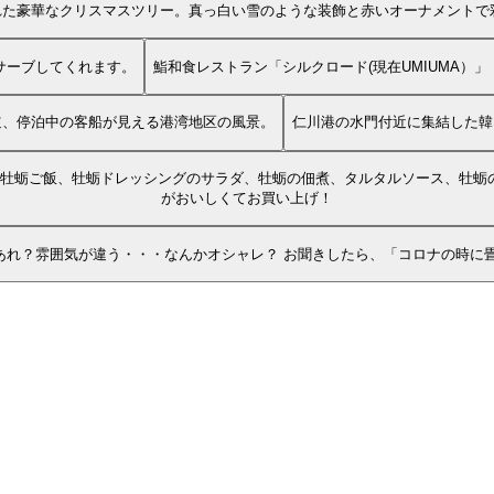
れた豪華なクリスマスツリー。真っ白い雪のような装飾と赤いオーナメントで
サーブしてくれます。
鮨和食レストラン「シルクロード(現在UMIUMA）」
道、停泊中の客船が見える港湾地区の風景。
仁川港の水門付近に集結した韓
、牡蛎ご飯、牡蛎ドレッシングのサラダ、牡蛎の佃煮、タルタルソース、牡蛎
がおいしくてお買い上げ！
あれ？雰囲気が違う・・・なんかオシャレ？ お聞きしたら、「コロナの時に畳