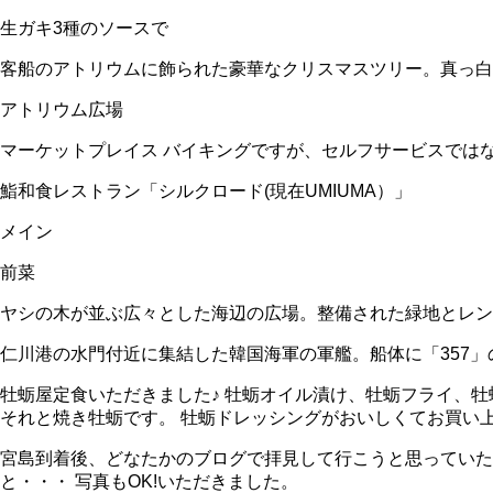
生ガキ3種のソースで
客船のアトリウムに飾られた豪華なクリスマスツリー。真っ白
アトリウム広場
マーケットプレイス バイキングですが、セルフサービスでは
鮨和食レストラン「シルクロード(現在UMIUMA）」
メイン
前菜
ヤシの木が並ぶ広々とした海辺の広場。整備された緑地とレン
仁川港の水門付近に集結した韓国海軍の軍艦。船体に「357
牡蛎屋定食いただきました♪ 牡蛎オイル漬け、牡蛎フライ、
それと焼き牡蛎です。 牡蛎ドレッシングがおいしくてお買い
宮島到着後、どなたかのブログで拝見して行こうと思っていた
と・・・ 写真もOK!いただきました。