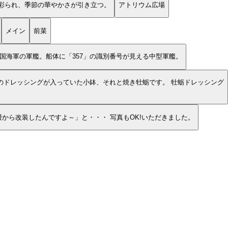
彩られ、季節の華やかさが引き立つ。
アトリウム広場
メイン
前菜
国海軍の軍艦。船体に「357」の識別番号が見える中型軍艦。
のドレッシングが入っていた小鉢、それと焼き牡蛎です。 牡蛎ドレッシング
から改装したんですよ～」と・・・ 写真もOK!いただきました。