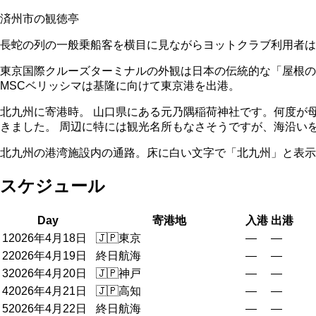
済州市の観徳亭
長蛇の列の一般乗船客を横目に見ながらヨットクラブ利用者は
東京国際クルーズターミナルの外観は日本の伝統的な「屋根
MSCベリッシマは基隆に向けて東京港を出港。
北九州に寄港時。 山口県にある元乃隅稲荷神社です。何度が
きました。 周辺に特には観光名所もなさそうですが、海沿い
北九州の港湾施設内の通路。床に白い文字で「北九州」と表示
スケジュール
Day
寄港地
入港
出港
1
2026年4月18日
🇯🇵
東京
—
—
2
2026年4月19日
終日航海
—
—
3
2026年4月20日
🇯🇵
神戸
—
—
4
2026年4月21日
🇯🇵
高知
—
—
5
2026年4月22日
終日航海
—
—