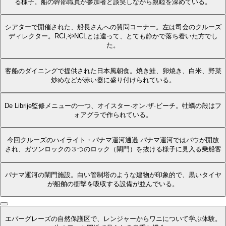
る様子。船の幹部職員が参加者と談笑しながら親睦を深めている。
シアターで開催された、船長さんへの質問コーナー。左は司会のクルーズ
ディレクター。RCI,やNCLとは違って、とても静かで落ち着いた方でし
た。
客船のダイニングで提供された日本風朝食。焼き鮭、卵焼き、白米、野菜
炒めなどが赤い器に盛り付けられている。
De Librije監修メニューの一つ、オイスター·オン·ザ·ビーチ。牡蠣の殻はフ
ォアグラで作られている。
今回クルーズのハイライト・パナマ運河通過 パナマ運河ではバウが開放
され、ガツンロックの３つのロック（閘門）を抜ける様子に見入る乗船客
パナマ運河の閘門施設。白い管制塔のような建物が印象的で、黒いタイヤ
が船舶の衝撃を吸収する設備が並んでいる。
エバーグレーズの自然保護区で、レンジャーからワニについて学ぶ体験。