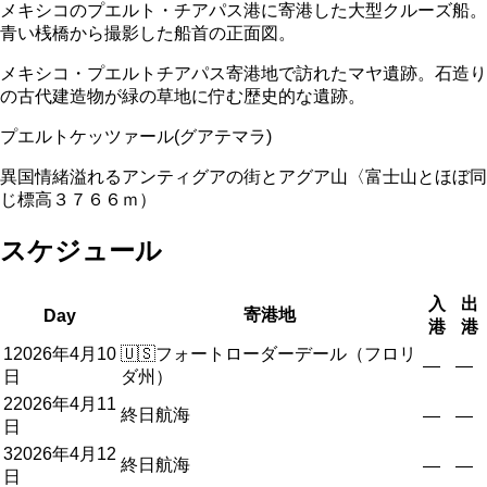
メキシコのプエルト・チアパス港に寄港した大型クルーズ船。
青い桟橋から撮影した船首の正面図。
メキシコ・プエルトチアパス寄港地で訪れたマヤ遺跡。石造り
の古代建造物が緑の草地に佇む歴史的な遺跡。
プエルトケッツァール(グアテマラ)
異国情緒溢れるアンティグアの街とアグア山〈富士山とほぼ同
じ標高３７６６ｍ）
スケジュール
入
出
寄港地
Day
港
港
1
2026年4月10
🇺🇸
フォートローダーデール（フロリ
—
—
日
ダ州）
2
2026年4月11
終日航海
—
—
日
3
2026年4月12
終日航海
—
—
日