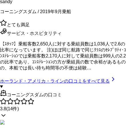
sandy
コーニングスダム / 2019年9月乗船
とても満足
サービス・ホスピタリティ
【ｽﾀｯﾌ】乗船客数2,650人に対する乗組員数は1,036人で2.6の
比率になっています。 注)ほぼ同じ航路で同じｸﾗｽのｾﾚﾌﾞﾘﾃｨ･ｺ
ﾝｽﾃﾚｰｼｮﾝでは乗船客数2,170人に対して乗組員数は999人の2.2
の比率であり、ｺﾝｽﾃﾚｰｼｮﾝの方が乗組員の数で余裕があるもの
の、本船では長い待ち時間等の不便は経験…
ホーランド・アメリカ・ライン
の口コミをすべて見る
コーニングスダムの口コミ
3.8
(
14
件)