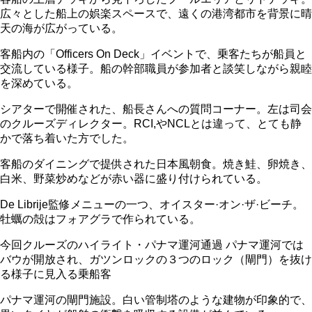
広々とした船上の娯楽スペースで、遠くの港湾都市を背景に晴
天の海が広がっている。
客船内の「Officers On Deck」イベントで、乗客たちが船員と
交流している様子。船の幹部職員が参加者と談笑しながら親睦
を深めている。
シアターで開催された、船長さんへの質問コーナー。左は司会
のクルーズディレクター。RCI,やNCLとは違って、とても静
かで落ち着いた方でした。
客船のダイニングで提供された日本風朝食。焼き鮭、卵焼き、
白米、野菜炒めなどが赤い器に盛り付けられている。
De Librije監修メニューの一つ、オイスター·オン·ザ·ビーチ。
牡蠣の殻はフォアグラで作られている。
今回クルーズのハイライト・パナマ運河通過 パナマ運河では
バウが開放され、ガツンロックの３つのロック（閘門）を抜け
る様子に見入る乗船客
パナマ運河の閘門施設。白い管制塔のような建物が印象的で、