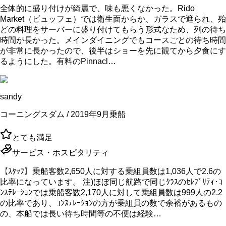
全体的に盛り付けが綺麗で、味も悪くなかった。Rido
Market（ビュッフェ）では衛生面からか、ガラスで遮られ、殆
どの料理をサーバーに盛り付けてもらう形式なため、列の待ち
時間が長かった。メインダイニングでもコースごとの待ち時間
が非常に長かったので、後半はショーを先に観てから夕食にす
るようにした。有料のPinnacl…
sandy
コーニングスダム / 2019年9月乗船
とても満足
サービス・ホスピタリティ
【ｽﾀｯﾌ】乗船客数2,650人に対する乗組員数は1,036人で2.6の
比率になっています。 注)ほぼ同じ航路で同じｸﾗｽのｾﾚﾌﾞﾘﾃｨ･ｺ
ﾝｽﾃﾚｰｼｮﾝでは乗船客数2,170人に対して乗組員数は999人の2.2
の比率であり、ｺﾝｽﾃﾚｰｼｮﾝの方が乗組員の数で余裕があるもの
の、本船では長い待ち時間等の不便は経験…