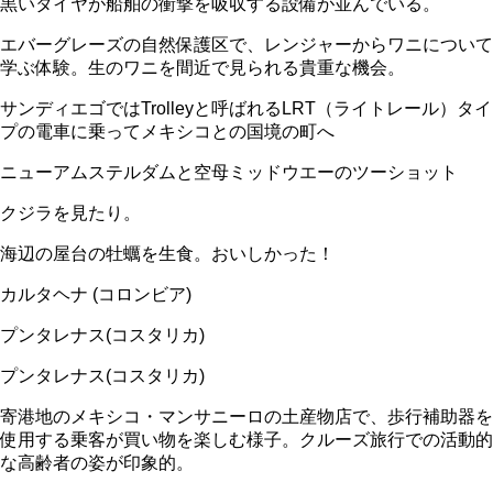
黒いタイヤが船舶の衝撃を吸収する設備が並んでいる。
エバーグレーズの自然保護区で、レンジャーからワニについて
学ぶ体験。生のワニを間近で見られる貴重な機会。
サンディエゴではTrolleyと呼ばれるLRT（ライトレール）タイ
プの電車に乗ってメキシコとの国境の町へ
ニューアムステルダムと空母ミッドウエーのツーショット
クジラを見たり。
海辺の屋台の牡蠣を生食。おいしかった！
カルタヘナ (コロンビア)
プンタレナス(コスタリカ)
プンタレナス(コスタリカ)
寄港地のメキシコ・マンサニーロの土産物店で、歩行補助器を
使用する乗客が買い物を楽しむ様子。クルーズ旅行での活動的
な高齢者の姿が印象的。