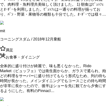
で、肉料理・魚料理共美味しく頂けました。 1) 朝食はﾋﾞｭｯﾌｪ
とｵｰﾀﾞｰを利用しました。ﾋﾞｭｯﾌｪは一通りの料理が揃ってお
り、ﾊﾟﾝ・野菜・果物等の種類も十分でした。ｵｰﾀﾞｰでは様々…
mit
コーニングスダム / 2018年12月乗船
満足
お食事・ダイニング
全体的に盛り付けが綺麗で、味も悪くなかった。Rido
Market（ビュッフェ）では衛生面からか、ガラスで遮られ、殆
どの料理をサーバーに盛り付けてもらう形式なため、列の待ち
時間が長かった。メインダイニングでもコースごとの待ち時間
が非常に長かったので、後半はショーを先に観てから夕食にす
るようにした。有料のPinnacl…