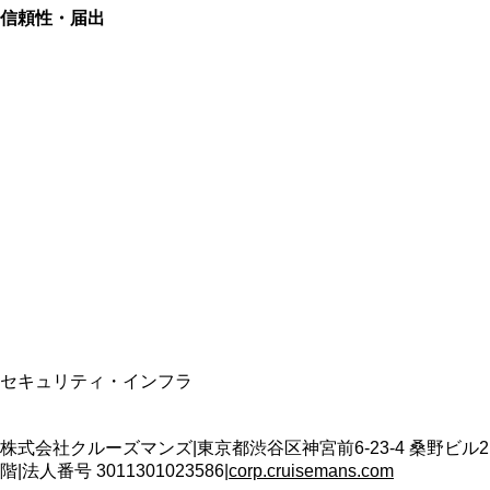
信頼性・届出
総合旅行業務取扱管理者
資格保有
適格請求書発行事業者
T3011301023586
SSL/TLS暗号化通信
セキュリティ・インフラ
株式会社クルーズマンズ
|
東京都渋谷区神宮前6-23-4 桑野ビル2
階
|
法人番号
3011301023586
|
corp.cruisemans.com