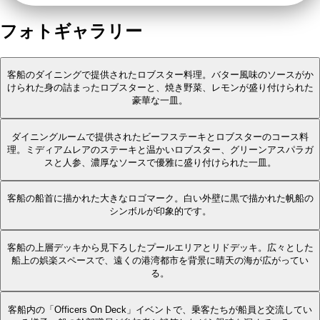
フォトギャラリー
客船のダイニングで提供されたロブスター料理。バター風味のソースがか
けられた身の詰まったロブスターと、焼き野菜、レモンが盛り付けられた
豪華な一皿。
ダイニングルームで提供されたビーフステーキとロブスターのコース料
理。ミディアムレアのステーキと温かいロブスター、グリーンアスパラガ
スと人参、濃厚なソースで優雅に盛り付けられた一皿。
客船の船首に描かれた大きなロゴマーク。白い外壁に黒で描かれた帆船の
シンボルが印象的です。
客船の上層デッキから見下ろしたプールエリアとリドデッキ。広々とした
船上の娯楽スペースで、遠くの港湾都市を背景に晴天の海が広がってい
る。
客船内の「Officers On Deck」イベントで、乗客たちが船員と交流してい