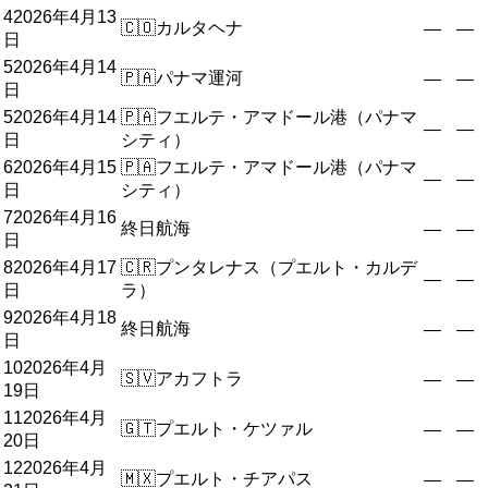
4
2026年4月13
🇨🇴
カルタヘナ
—
—
日
5
2026年4月14
🇵🇦
パナマ運河
—
—
日
5
2026年4月14
🇵🇦
フエルテ・アマドール港（パナマ
—
—
日
シティ）
6
2026年4月15
🇵🇦
フエルテ・アマドール港（パナマ
—
—
日
シティ）
7
2026年4月16
終日航海
—
—
日
8
2026年4月17
🇨🇷
プンタレナス（プエルト・カルデ
—
—
日
ラ）
9
2026年4月18
終日航海
—
—
日
10
2026年4月
🇸🇻
アカフトラ
—
—
19日
11
2026年4月
🇬🇹
プエルト・ケツァル
—
—
20日
12
2026年4月
🇲🇽
プエルト・チアパス
—
—