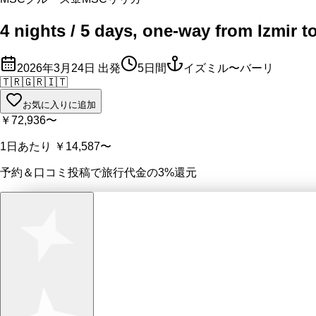
4 nights / 5 days, one-way from Izmir to
2026年3月24日
出発
5
日間
イズミル〜バーリ
🇹🇷
🇬🇷
🇮🇹
お気に入りに追加
￥72,936
〜
1日あたり
￥14,587
〜
予約＆口コミ投稿で
旅行代金の3%
還元