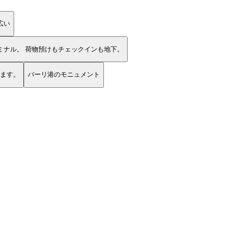
広い
イスタンブールのクルーズターミナル。 荷物預けもチェックインも地下。
なります。
バーリ港のモニュメント