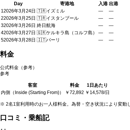
Day
寄港地
入港
出港
1
2026年3月24日
🇹🇷
イズミル
—
—
2
2026年3月25日
🇹🇷
イスタンブール
—
—
3
2026年3月26日
終日航海
—
—
4
2026年3月27日
🇬🇷
ケルキラ島（コルフ島）
—
—
5
2026年3月28日
🇮🇹
バーリ
—
—
料金
公式料金（参考）
参考
客室
料金
1日あたり
内側（Inside (Starting From)）
￥72,892
￥14,578/日
※ 2名1室利用時のお一人様料金。為替・空き状況により変動
口コミ・乗船記