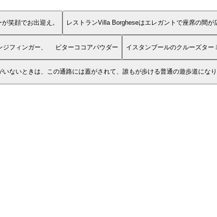
ーが笑顔でお出迎え。
レストランVilla Borgheseはエレガントで座席の間が
ンジフィンガー、 ビターココアパウダー
から上がると目の前に船。船がいないときは、この通路には蓋がされて、誰もが歩ける普通の遊歩道に