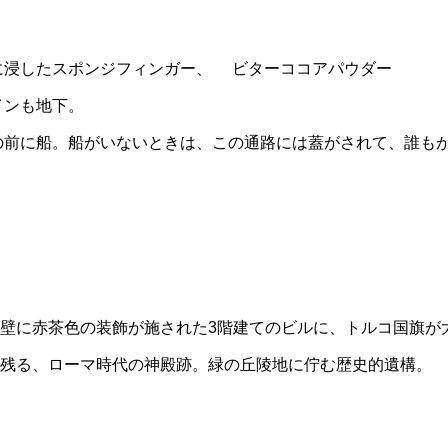
に浸したスポンジフィンガー、 ビターココアパウダー
インも地下。
の前に船。船がいないときは、この通路には蓋がされて、誰も
壁に赤茶色の装飾が施された3階建てのビルに、トルコ国旗が
が残る、ローマ時代の神殿跡。緑の丘陵地に佇む歴史的遺構。